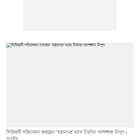
সিরিজটি পরিচালনা করছেন ‘মহানগর’খ্যাত নির্মাতা আশফাক নিপুণ
সংগৃহীত