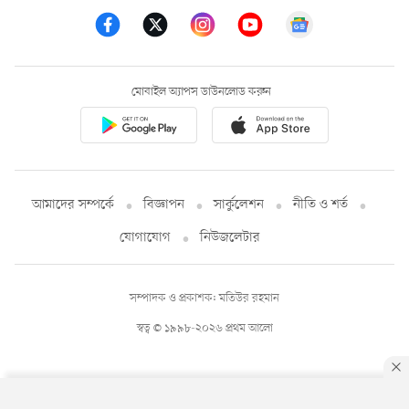
মোবাইল অ্যাপস ডাউনলোড করুন
আমাদের সম্পর্কে
বিজ্ঞাপন
সার্কুলেশন
নীতি ও শর্ত
যোগাযোগ
নিউজলেটার
সম্পাদক ও প্রকাশক: মতিউর রহমান
স্বত্ব © ১৯৯৮-২০২৬ প্রথম আলো