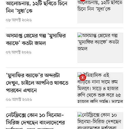
আলোচনায়, ১২টি ছবিতে চিনে
নিন ‘সুধা’কে
০৮ আগস্ট ২০২৬
অসমাপ্ত প্রেমের গল্প ‘মুসাফির
ক্যাফে’ কতটা জমল
০৭ আগস্ট ২০২৬
‘মুসাফির ক্যাফে’র অন্দরটা
দেখুন, চাইলে আপনিও থাকতে
পারবেন এখানে
০৬ আগস্ট ২০২৬
নেটফ্লিক্সে কোন ১০ সিনেমা–
সিরিজ দেখছেন বাংলাদেশের