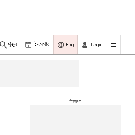
খুঁজুন
ই-পেপার
Login
Eng