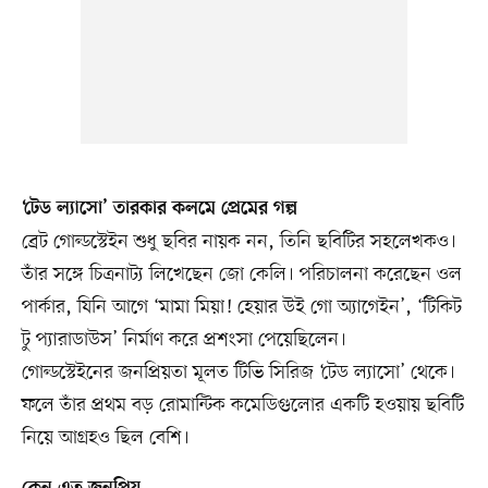
‘টেড ল্যাসো’ তারকার কলমে প্রেমের গল্প
ব্রেট গোল্ডস্টেইন শুধু ছবির নায়ক নন, তিনি ছবিটির সহলেখকও।
তাঁর সঙ্গে চিত্রনাট্য লিখেছেন জো কেলি। পরিচালনা করেছেন ওল
পার্কার, যিনি আগে ‘মামা মিয়া! হেয়ার উই গো অ্যাগেইন’, ‘টিকিট
টু প্যারাডাউস’ নির্মাণ করে প্রশংসা পেয়েছিলেন।
গোল্ডস্টেইনের জনপ্রিয়তা মূলত টিভি সিরিজ ‘টেড ল্যাসো’ থেকে।
ফলে তাঁর প্রথম বড় রোমান্টিক কমেডিগুলোর একটি হওয়ায় ছবিটি
নিয়ে আগ্রহও ছিল বেশি।