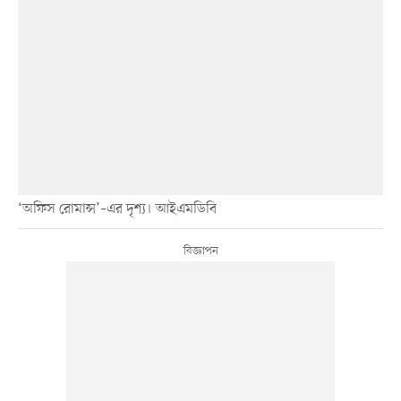
‘অফিস রোমান্স’–এর দৃশ্য। আইএমডিবি