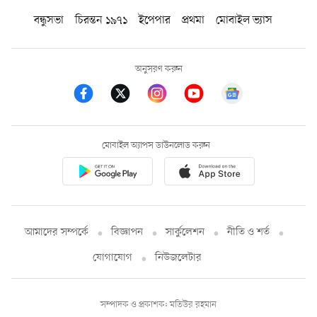
বন্ধুসভা
চিরন্তন ১৯৭১
ইপেপার
প্রথমা
মোবাইল ভ্যাস
অনুসরণ করুন
মোবাইল অ্যাপস ডাউনলোড করুন
আমাদের সম্পর্কে
বিজ্ঞাপন
সার্কুলেশন
নীতি ও শর্ত
যোগাযোগ
নিউজলেটার
সম্পাদক ও প্রকাশক: মতিউর রহমান