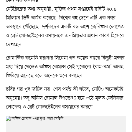
কেন এত জনপ্রিয়
নেটফ্লিক্সের তথ্য অনুযায়ী, মুক্তির প্রথম সপ্তাহেই ছবিটি ২০.৯
মিলিয়ন ভিউ অর্জন করেছে। বিশ্বের বহু দেশে এটি এক নম্বর
অবস্থানে পৌঁছেছে। দর্শকদের একটি বড় অংশ জেনিফার লোপেজ
ও ব্রেট গোল্ডস্টেইনের রসায়নকে জনপ্রিয়তার প্রধান কারণ হিসেবে
দেখছেন।
রোমান্টিক কমেডি ঘরানার সিনেমা গত কয়েক বছরে কিছুটা মন্দার
মধ্য দিয়ে গেলেও অফিস রোমান্স সেই পুরোনো ‘রোম-কম’ আবহ
ফিরিয়ে এনেছে বলে অনেকে মনে করছেন।
ছবির গল্প খুব জটিল নয়। শেষ পর্যন্ত কী ঘটবে, সেটিও অনেকটাই
অনুমেয়। তবু অফিস রোমান্স উপভোগ্য হয়ে ওঠে মূলত জেনিফার
লোপেজ ও ব্রেট গোল্ডস্টেইনের রসায়নের কারণে।