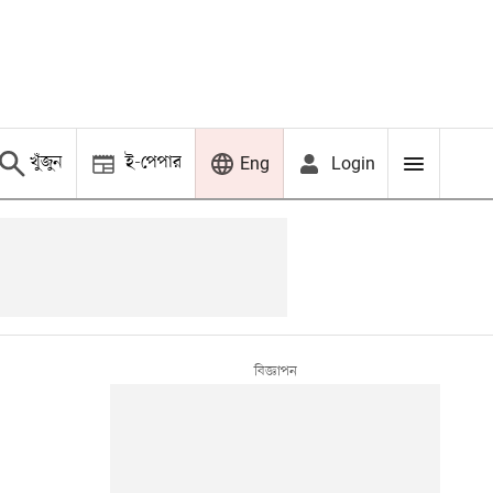
খুঁজুন
ই-পেপার
Login
Eng