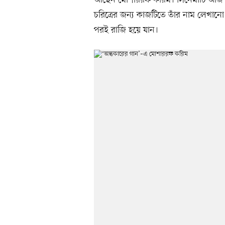
আছেন মোশাররফ করিম। সিনেমাটি আজ বুধব
চরিত্রের জন্য কাজটিতে তাঁর নাম লেখান
পরই রাজি হয়ে যান।