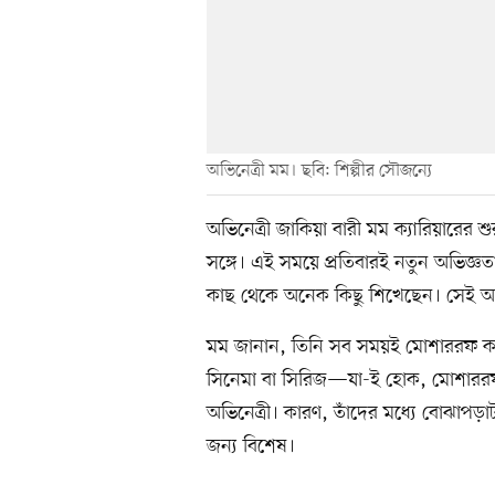
অভিনেত্রী মম। ছবি: শিল্পীর সৌজন্যে
অভিনেত্রী জাকিয়া বারী মম ক্যারিয়ারের
সঙ্গে। এই সময়ে প্রতিবারই নতুন অভিজ্ঞ
কাছ থেকে অনেক কিছু শিখেছেন। সেই অ
মম জানান, তিনি সব সময়ই মোশাররফ করিম
সিনেমা বা সিরিজ—যা-ই হোক, মোশাররফ
অভিনেত্রী। কারণ, তাঁদের মধ্যে বোঝাপড়া
জন্য বিশেষ।