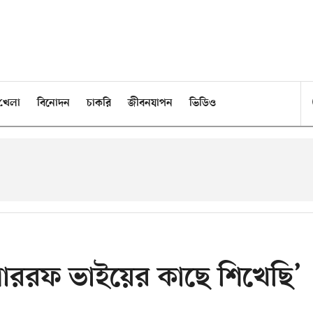
খেলা
বিনোদন
চাকরি
জীবনযাপন
ভিডিও
শাররফ ভাইয়ের কাছে শিখেছি’