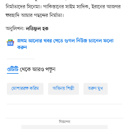
নির্মাতাদের সিনেমা। পাকিস্তানের সাইম সাদিক, ইরানের আজগর
ফরহাদি আমার পছন্দের নির্মাতা।
অনুলিখন:
লতিফুল হক
প্রথম আলোর খবর পেতে গুগল নিউজ চ্যানেল ফলো
করুন
থেকে আরও পড়ুন
ওটিটি
মোশাররফ করিম
অভিনয় শিল্পী
তরুণ মুখ