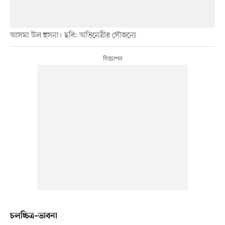
আসমা উল হুসনা। ছবি: অভিনেত্রীর সৌজন্যে
চলচ্চিত্র–ভাবনা