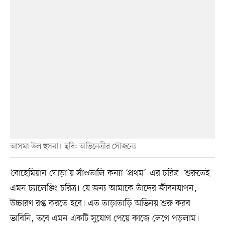
আসমা উল হুসনা। ছবি: অভিনেত্রীর সৌজন্যে
‘বোহেমিয়ান ঘোড়া’য় সাঁওতালি কন্যা ‘প্রথম’-এর চরিত্র। শুরুতেই
এমন চ্যালেঞ্জিং চরিত্র। যে জন্য আমাকে তাঁদের জীবনযাপন,
উচ্চারণ রপ্ত করতে হবে। এত তাড়াতাড়ি অভিনয় শুরু করব
ভাবিনি, তবে এমন একটি সুযোগ পেয়ে কাজে লেগে পড়লাম।