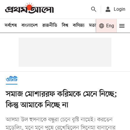
Login
সর্বশেষ
বাংলাদেশ
রাজনীতি
বিশ্ব
বাণিজ্য
মতামত
খেলা
Eng
বিনো
ওটিটি
সমাজ মোশাররফ করিমকে মেনে নিচ্ছে;
কিন্তু আমাকে নিচ্ছে না
আসমা উল হুসনাকে বন্ধুরা চেনে বৃষ্টি নামেই। করতেন
মডেলিং, মনে মনে পুষে রেখেছিলেন সিনেমা বানানোর