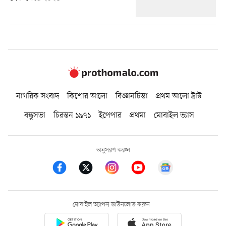
নাগরিক সংবাদ
কিশোর আলো
বিজ্ঞানচিন্তা
প্রথম আলো ট্রাস্ট
বন্ধুসভা
চিরন্তন ১৯৭১
ইপেপার
প্রথমা
মোবাইল ভ্যাস
অনুসরণ করুন
মোবাইল অ্যাপস ডাউনলোড করুন