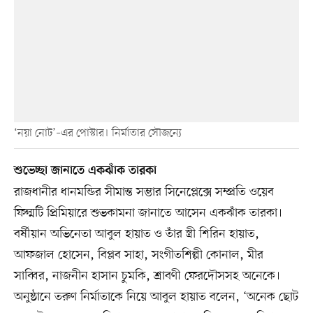
‘নয়া নোট’–এর পোস্টার। নির্মাতার সৌজন্যে
শুভেচ্ছা জানাতে একঝাঁক তারকা
রাজধানীর ধানমন্ডির সীমান্ত সম্ভার সিনেপ্লেক্সে সম্প্রতি ওয়েব
ফিল্মটি প্রিমিয়ারে শুভকামনা জানাতে আসেন একঝাঁক তারকা।
বর্ষীয়ান অভিনেতা আবুল হায়াত ও তাঁর স্ত্রী শিরিন হায়াত,
আফজাল হোসেন, বিপ্লব সাহা, সংগীতশিল্পী কোনাল, মীর
সাব্বির, নাজনীন হাসান চুমকি, শ্রাবণী ফেরদৌসসহ অনেকে।
অনুষ্ঠানে তরুণ নির্মাতাকে নিয়ে আবুল হায়াত বলেন, ‘অনেক ছোট