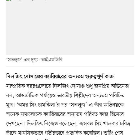
‘সতলুজ’-এর দৃশ্য। আইএমডিবি
দিলজিৎ দোসাঞ্জের ক্যারিয়ারের অন্যতম গুরুত্বপূর্ণ কাজ
সাম্প্রতিক বছরগুলোতে দিলজিৎ দোসাঞ্জ শুধু জনপ্রিয় অভিনেতা
নন, আন্তর্জাতিক পর্যায়েও ভারতীয় শিল্পীদের অন্যতম পরিচিত
মুখ। ‘অমর সিং চামকিলা’র পর ‘সতলুজ’-এ তাঁর অভিনয়কে
অনেক সমালোচক ক্যারিয়ারের অন্যতম পরিণত কাজ হিসেবে
দেখছেন। দিলজিৎ নিজেও বলেছেন, জসবন্ত সিং খালরার চরিত্র
তাঁকে মানসিকভাবে গভীরভাবে প্রভাবিত করেছিল। শুটিং শেষ