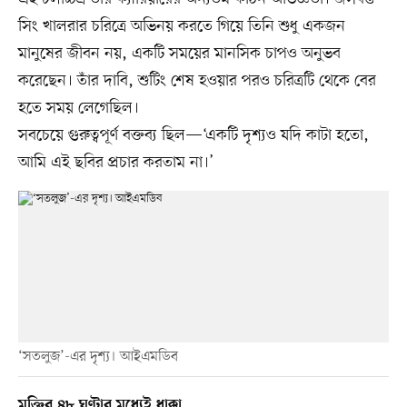
সিং খালরার চরিত্রে অভিনয় করতে গিয়ে তিনি শুধু একজন
মানুষের জীবন নয়, একটি সময়ের মানসিক চাপও অনুভব
করেছেন। তাঁর দাবি, শুটিং শেষ হওয়ার পরও চরিত্রটি থেকে বের
হতে সময় লেগেছিল।
সবচেয়ে গুরুত্বপূর্ণ বক্তব্য ছিল—‘একটি দৃশ্যও যদি কাটা হতো,
আমি এই ছবির প্রচার করতাম না।’
‘সতলুজ’-এর দৃশ্য। আইএমডিব
মুক্তির ৪৮ ঘণ্টার মধ্যেই ধাক্কা