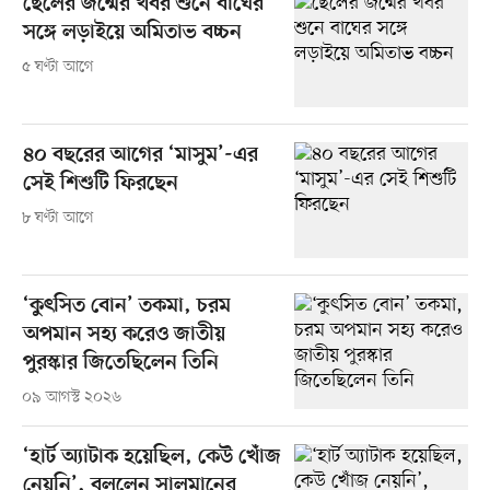
ছেলের জন্মের খবর শুনে বাঘের
সঙ্গে লড়াইয়ে অমিতাভ বচ্চন
৫ ঘণ্টা আগে
৪০ বছরের আগের ‘মাসুম’-এর
সেই শিশুটি ফিরছেন
৮ ঘণ্টা আগে
‘কুৎসিত বোন’ তকমা, চরম
অপমান সহ্য করেও জাতীয়
পুরস্কার জিতেছিলেন তিনি
০৯ আগস্ট ২০২৬
‘হার্ট অ্যাটাক হয়েছিল, কেউ খোঁজ
নেয়নি’, বললেন সালমানের