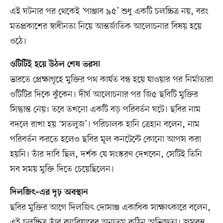
এই ঘটনার পর থেকেই ‘পাঞ্জাব ৯৫’ শুধু একটি চলচ্চিত্র নয়, বরং
মতপ্রকাশের স্বাধীনতা নিয়ে আন্তর্জাতিক আলোচনার বিষয় হয়ে
ওঠে।
ওটিটিই হয়ে উঠল শেষ ভরসা
ভারতে প্রেক্ষাগৃহে মুক্তির পথ কার্যত বন্ধ হয়ে যাওয়ার পর নির্মাতারা
ওটিটির দিকে ঝুঁকেন। দীর্ঘ আলোচনার পর জি৫ ছবিটি মুক্তির
সিদ্ধান্ত নেয়। তবে তখনো একটি বড় পরিবর্তন ঘটে। ছবির নাম
বদলে রাখা হয় ‘সতলুজ’। পরিচালক হানি ত্রেহান বলেন, নাম
পরিবর্তন করতে হলেও ছবির মূল কনটেন্টে কোনো আপস করা
হয়নি। তাঁর দাবি ছিল, দর্শক যে সংস্করণ দেখবেন, সেটিই তিনি
সব সময় মুক্তি দিতে চেয়েছিলেন।
দিলজিৎ–এর দৃঢ় অবস্থান
ছবির মুক্তির আগে দিলজিৎ দোসাঞ্জ একাধিক সাক্ষাৎকারে বলেন,
এই চলচ্চিত্র তাঁর ক্যারিয়ারের অন্যতম কঠিন অভিজ্ঞতা। জসবন্ত