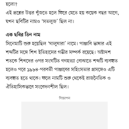
হলো?
এই প্রশ্নের উত্তর খুঁজতে হলে ফিরে যেতে হয় কয়েক বছর আগে,
যখন ছবিটির নামও ‘সতলুজ’ ছিল না।
এক ছবির তিন নাম
সিনেমাটি শুরু হয়েছিল ‘ঘালুঘারা’ নামে। পাঞ্জাবি ভাষার এই
শব্দটির সঙ্গে শিখ ইতিহাসের গভীর সম্পর্ক রয়েছে। অষ্টাদশ
শতকে শিখদের ওপর সংঘটিত গণহত্যা বোঝাতে শব্দটি ব্যবহৃত
হলেও পরে ১৯৮৪-পরবর্তী পাঞ্জাবের সহিংসতার প্রসঙ্গেও এটি
ব্যবহৃত হতে থাকে। ফলে নামটি শুরু থেকেই রাজনৈতিক ও
ঐতিহাসিকভাবে সংবেদনশীল ছিল।