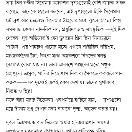
প্রায় তিন ঘণ্টার সিনেমায় অ্যাকশন দৃশ্যগুলোই বেশি জায়গা দখল
করেছে। অনেকে হয়তো বলবেন, এই দৃশ্যগুলো হিন্দি সিনেমার
জৌলুশ আর তেলেগু সিনেমার স্টাইলের মধ্যে ঝুলে আছে। কিন্তু
সমস্যাটা কেবল নান্দনিক নয়, প্রযুক্তিগত ও সাংস্কৃতিক —দুই দিক
থেকেই। দুই অভিনেতাই যেন ভুগছেন গ্রিন স্ক্রিন সিনড্রোমে।
‘পাঠান’-এর শাহরুখ খানের মতো এখানে শারীরিক পরিশ্রম,
মাধ্যাকর্ষণের টান, কিংবা মাঝ-অ্যাকশনে বিপদের ঘনত্ব—
কোথাও বোঝা যায় না। তারা আকাশে পাথরের মতো পড়ুক,
মহাশূন্যে ভাসুক, পানির নিচে শ্বাস নিক বা সৈকতে ককটেল পান
করুক——সব দৃশ্যেই একই রকম দেখায়। তাদের মুখাবয়ব
নিস্তব্ধ ও স্থির!
ফলে বাঁচা-মরার উত্তেজনা একপর্যায়ে হারিয়ে যায়, —দৃশ্যগুলো
হয়ে দাঁড়ায় শুধু দেখার জন্য বানানো দৃশ্য, অনুভব করার নয়।
দুর্বল ভিএফএক্স বাদ দিলেও ‘ওয়ার ২’-এর প্রধান সমস্যা
সংঘাতের সরলভাবে উপস্থাপন। এখানে প্রতিপক্ষ চরিত্র