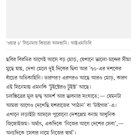
‘ওয়ার ২’ সিনেমায় কিয়ারা আদভানি। আইএমডিবি
ছবির বিরতির আগেই আসে বড় মোড়, যেখানে ভালো-মন্দের সীমা
মুছে যায়, দেখা মেলে দুই দিকের দ্বিধা আর ’৭০-এর দশকের
ধাঁচের অতিকাহিনি। তারপর? এরপরও আছে আরও মোড়, কারণ
এই সিনেমায় এমনকি ‘টুইস্টেরও টুইস্ট’ আছে।
চলচ্চিত্রের মূল দ্বন্দ্ব আদর্শ আর ভাবনার সংঘাতে;— যেমনটা
আমরা আগেও দেখেছি যশরাজের ‘পাঠান’ বা ‘টাইগার’-এ।
এখানে লড়াইটা আসলে পুরোনো দেশপ্রেম বনাম আধুনিক
জিঙ্গোইজম। অর্থাৎ, একদিকে ‘নিজের আগে দেশের সেবা’,—
অন্যদিকে ‘সেবার নামে নিজের স্বার্থ’।