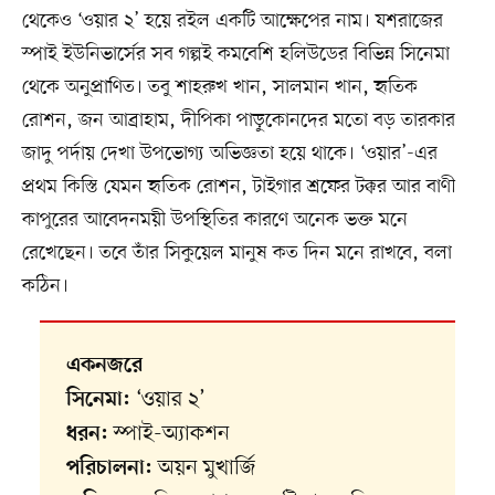
থেকেও ‘ওয়ার ২’ হয়ে রইল একটি আক্ষেপের নাম। যশরাজের
স্পাই ইউনিভার্সের সব গল্পই কমবেশি হলিউডের বিভিন্ন সিনেমা
থেকে অনুপ্রাণিত। তবু শাহরুখ খান, সালমান খান, হৃতিক
রোশন, জন আব্রাহাম, দীপিকা পাড়ুকোনদের মতো বড় তারকার
জাদু পর্দায় দেখা উপভোগ্য অভিজ্ঞতা হয়ে থাকে। ‘ওয়ার’-এর
প্রথম কিস্তি যেমন হৃতিক রোশন, টাইগার শ্রফের টক্কর আর বাণী
কাপুরের আবেদনময়ী উপস্থিতির কারণে অনেক ভক্ত মনে
রেখেছেন। তবে তাঁর সিকুয়েল মানুষ কত দিন মনে রাখবে, বলা
কঠিন।
একনজরে
‘ওয়ার ২’
সিনেমা:
স্পাই-অ্যাকশন
ধরন:
অয়ন মুখার্জি
পরিচালনা: