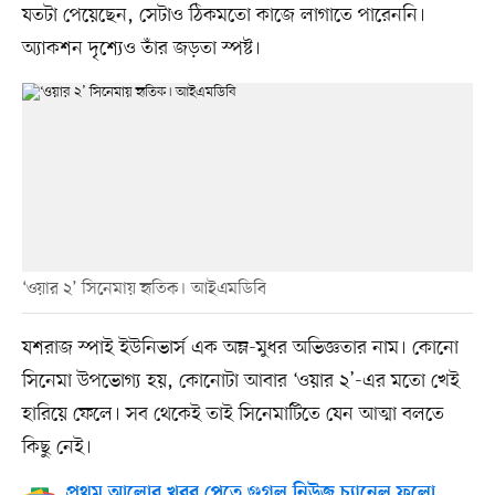
যতটা পেয়েছেন, সেটাও ঠিকমতো কাজে লাগাতে পারেননি।
অ্যাকশন দৃশ্যেও তাঁর জড়তা স্পষ্ট।
‘ওয়ার ২’ সিনেমায় হৃতিক। আইএমডিবি
যশরাজ স্পাই ইউনিভার্স এক অম্ল-মুধর অভিজ্ঞতার নাম। কোনো
সিনেমা উপভোগ্য হয়, কোনোটা আবার ‘ওয়ার ২’-এর মতো খেই
হারিয়ে ফেলে। সব থেকেই তাই সিনেমাটিতে যেন আত্মা বলতে
কিছু নেই।
প্রথম আলোর খবর পেতে গুগল নিউজ চ্যানেল ফলো