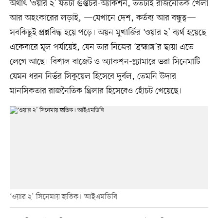
অর্থাৎ ‘ওয়ার ২’ যতটা গুপ্তচর-অ্যাকশন, ততটাই রাজনৈতিক খেলা
আর অহংকারের লড়াই, —যেখানে দেশ, কর্তব্য আর বন্ধুত্ব—
সবকিছুই প্রশ্নবিদ্ধ হয়ে পড়ে। অয়ন মুখার্জির ‘ওয়ার ২’ ব্যর্থ হয়েছে
একেবারে মূল পর্যায়েই, যেন তার নিজের ‘ব্রহ্মাস্ত্র’র ছায়া এতে
লেগে আছে। বিশাল বাজেট ও অ্যাকশন-গ্ল্যামারে ভরা সিনেমাটি
যেমন ধরন নির্ভর সিকুয়েল হিসেবে দুর্বল, তেমনি উদার
মানসিকতার রাজনৈতিক থ্রিলার হিসেবেও হোঁচট খেয়েছে।
‘ওয়ার ২’ সিনেমায় হৃতিক। আইএমডিবি