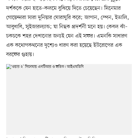
দর্শককে যেন হাতে–কলমে বুঝিয়ে দিতে চেয়েছেন। সিনেমার
গোয়েন্দারা সারা দুনিয়ার ঘোরাঘুরি করে; জাপান, স্পেন, ইতালি,
আবুধাবি, সুইজারল্যান্ড; যা নিছক প্রদর্শনী মনে হয়। কেবল ঝাঁ–
চকচকে শহর দেখানোর জন্যই যেন এই সফর। এমনকি সাধারণ
এক কথোপকথনের দৃশ্যেও ধারণ করা হয়েছে ইউরোপের এক
বরফের গুহায়।