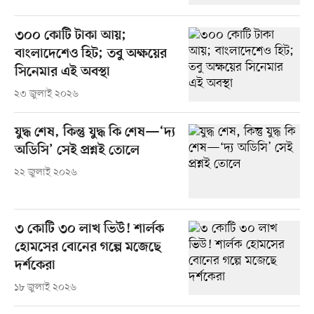
৩০০ কোটি টাকা আয়;
বাংলাদেশেও হিট; তবু অক্ষয়ের
সিনেমার এই অবস্থা
২৩ জুলাই ২০২৬
যুদ্ধ শেষ, কিন্তু যুদ্ধ কি শেষ—‘দ্য
অডিসি’ সেই প্রশ্নই তোলে
২২ জুলাই ২০২৬
৩ কোটি ৩০ লাখ ভিউ! শার্লক
হোমসের বোনের গল্পে মজেছে
দর্শকেরা
১৮ জুলাই ২০২৬