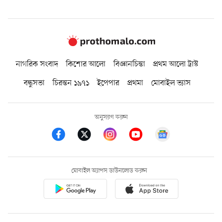
নাগরিক সংবাদ
কিশোর আলো
বিজ্ঞানচিন্তা
প্রথম আলো ট্রাস্ট
বন্ধুসভা
চিরন্তন ১৯৭১
ইপেপার
প্রথমা
মোবাইল ভ্যাস
অনুসরণ করুন
মোবাইল অ্যাপস ডাউনলোড করুন