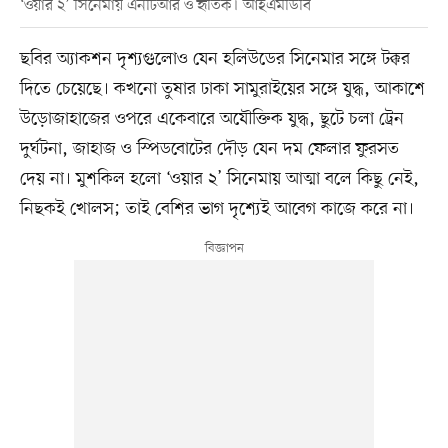
‘ওয়ার ২’ সিনেমায় এনটিআর ও হৃতিক। আইএমডিবি
ছবির অ্যাকশন দৃশ্যগুলোও যেন হলিউডের সিনেমার সঙ্গে টক্কর
দিতে চেয়েছে। কখনো তুষার ঢাকা সামুরাইয়ের সঙ্গে যুদ্ধ, আকাশে
উড়োজাহাজের ওপরে একেবারে অযৌক্তিক যুদ্ধ, ছুটে চলা ট্রেন
দুর্ঘটনা, জাহাজ ও স্পিডবোটের দৌড় যেন দম ফেলার ফুরসত
দেয় না। মুশকিল হলো ‘ওয়ার ২’ সিনেমায় আত্মা বলে কিছু নেই,
নিছকই খোলস; তাই বেশির ভাগ দৃশ্যেই আবেগ কাজে করে না।