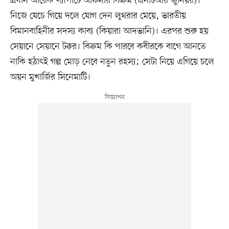
প্রধান আরেক খ্যাপাটে অফিসার বিক্রম (এনটিআর জুনিয়র)।
নিজে যেচে গিয়ে দলে যোগ দেন লুথরার মেয়ে, ভারতীয়
বিমানবাহিনীর সদস্য কাব্য (কিয়ারা আদভানি)। এরপর শুরু হয়
সেয়ানে সেয়ানে টক্কর। বিক্রম কি পারবে কবীরকে বাগে আনতে
নাকি হঠাৎই গল্প মোড় নেবে নতুন রহস্য; সেটা নিয়ে এগিয়ে চলে
অয়ন মুখার্জির সিনেমাটি।