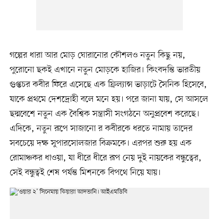
গল্পের ধারা আর মোড় ঘোরানোর কৌশলও নতুন কিছু নয়,
পুরোনো ছকই এখানে নতুন মোড়কে হাজির। কিংবদন্তি ভারতীয়
গুপ্তচর কবীর ফিরে এসেছে এক ফ্রিল্যান্স ভাড়াটে সৈনিক হিসেবে,
যাকে প্রথমে দেশদ্রোহী বলে মনে হয়। পরে জানা যায়, সে আসলে
ছদ্মবেশে নতুন এক বৈশ্বিক সন্ত্রাসী সংগঠনে অনুপ্রবেশ করেছে।
এদিকে, নতুন রূপে সাজানো র কবীরকে ধরতে নামায় তাদের
সবচেয়ে দক্ষ সুপারসোলজার বিক্রমকে। এরপর শুরু হয় এক
রোমাঞ্চকর ধাওয়া, যা ধীরে ধীরে রূপ নেয় দুই নায়কের বন্ধুত্বের,
সেই বন্ধুত্বই শেষ পর্যন্ত মিশনকে বিপথে নিয়ে যায়।