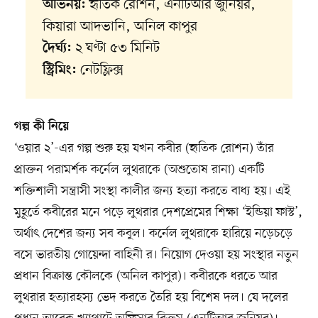
হৃতিক রোশন, এনটিআর জুনিয়র,
অভিনয়:
কিয়ারা আদভানি, অনিল কাপুর
২ ঘণ্টা ৫৩ মিনিট
দৈর্ঘ্য:
নেটফ্লিক্স
স্ট্রিমিং:
গল্প কী নিয়ে
‘ওয়ার ২’-এর গল্প শুরু হয় যখন কবীর (হৃতিক রোশন) তাঁর
প্রাক্তন পরামর্শক কর্নেল লুথরাকে (অশুতোষ রানা) একটি
শক্তিশালী সন্ত্রাসী সংস্থা কালীর জন্য হত্যা করতে বাধ্য হয়। এই
মুহূর্তে কবীরের মনে পড়ে লুথরার দেশপ্রেমের শিক্ষা ‘ইন্ডিয়া ফাস্ট’,
অর্থাৎ দেশের জন্য সব কবুল। কর্নেল লুথরাকে হারিয়ে নড়েচড়ে
বসে ভারতীয় গোয়েন্দা বাহিনী র। নিয়োগ দেওয়া হয় সংস্থার নতুন
প্রধান বিক্রান্ত কৌলকে (অনিল কাপুর)। কবীরকে ধরতে আর
লুথরার হত্যারহস্য ভেদ করতে তৈরি হয় বিশেষ দল। যে দলের