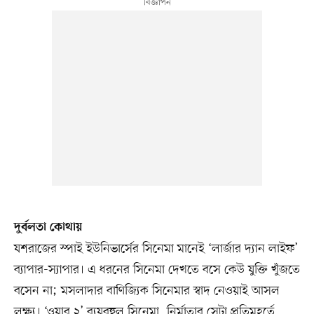
দুর্বলতা কোথায়
যশরাজের স্পাই ইউনিভার্সের সিনেমা মানেই ‘লার্জার দ্যান লাইফ’
ব্যাপার-স্যাপার। এ ধরনের সিনেমা দেখতে বসে কেউ যুক্তি খুঁজতে
বসেন না; মসলাদার বাণিজ্যিক সিনেমার স্বাদ নেওয়াই আসল
লক্ষ্য। ‘ওয়ার ২’ ব্যয়বহুল সিনেমা, নির্মাতার সেটা প্রতিমুহূর্তে