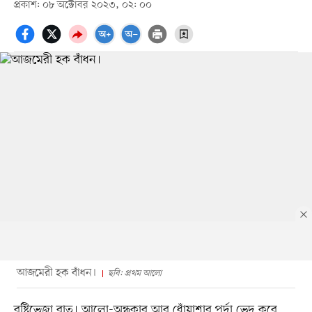
প্রকাশ: ০৮ অক্টোবর ২০২৩, ০২: ০০
আজমেরী হক বাঁধন।
ছবি: প্রথম আলো
বৃষ্টিভেজা রাত। আলো-অন্ধকার আর ধোঁয়াশার পর্দা ভেদ করে