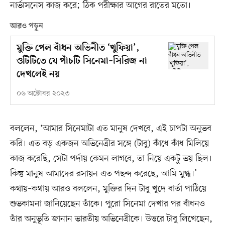
নার্ভাসনেস কাজ করে; ঠিক পরীক্ষার আগের রাতের মতো।
আরও পড়ুন
মুক্তি পেল বাঁধন অভিনীত ‘খুফিয়া’,
ওটিটিতে যে পাঁচটি সিনেমা–সিরিজ না
দেখলেই নয়
০৬ অক্টোবর ২০২৩
বললেন, ‘আমার সিনেমাটা এত মানুষ দেখবে, এই চাপটা অনুভব
করি। এত বড় একজন অভিনেত্রীর সঙ্গে (টাবু) কাঁধে কাঁধ মিলিয়ে
কাজ করেছি, সেটা পর্দায় কেমন লাগবে, তা নিয়ে একটু ভয় ছিল।
কিন্তু মানুষ আমাদের রসায়ন এত পছন্দ করেছে, আমি মুগ্ধ।’
কথায়–কথায় আরও বললেন, মুক্তির দিন টাবু খুদে বার্তা পাঠিয়ে
শুভকামনা জানিয়েছেন তাঁকে। পুরো সিনেমা দেখার পর বাঁধনও
তাঁর অনুভূতি জানান ভারতীয় অভিনেত্রীকে। উত্তরে টাবু লিখেছেন,