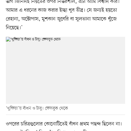
ভাগ জিনিসই নিয়তের ওপর নির্ভরশীল, এটা আমি বিশ্বাস করি।
আমার এ ধরনের কাজ করার ইচ্ছা খুব তীব্র। সে জন্যই হয়তো
রেহানা, অক্টোপাস, মুশকান জুবেরি বা সুলতানা আমাকে খুঁজে
নিয়েছে।’
‘খুফিয়া’য় বাঁধন ও টাবু। ফেসবুক থেকে
ওপরের চরিত্রগুলোর কোনোটিতেই বাঁধন প্রথম পছন্দ ছিলেন না।