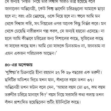
সে জন্যই ‘নিয়ত’ নিয়ে তাঁর বিশ্বাস আরও তীব্র হয়েছে বলে
জানালেন অভিনেত্রী, ‘কেউ কিন্তু ভাবেনি চরিত্রগুলো আমাকে ছাড়া
হবে না; বরং এটা ভেবেছে, ওকে দিয়ে হবে না। ফলে আমি মন
থেকে বিশ্বাস করি, সৎ নিয়তের ওপর অনেক কিছু নির্ভর করে। মন
থেকে চেয়েছি নারীপ্রধান গল্প করব, সে জন্যই হয়তো এসেছে। না
হলে আমি কীভাবে চরিত্রের জন্য বিশালের কাছে, সৃজিতের কাছে
বা সাদের কাছে যাব। আমি তো সাদকে চিনতামও না, জানতাম না
এমন একজন পরিচালক আছেন।’
৪০-এর অপেক্ষায়
‘খুফিয়া’র চিত্রনাট্যে হীনা রহমান ২৭ কি ২৮ বছরের এক তরুণী।
ছবিটির অডিশন দিতে যখন যান, বাঁধনের বয়স তখন ৩৭।
অভিনেত্রী তখন সটান বলে দেন, ‘আমার বয়স তো ৩৭, কম বয়স
তরুণীর চরিত্রে মানাবে কি?’ বয়স নিয়ে সরাসরি কথা বলায় তখন
বাঁধন প্রশংসিত হয়েছিলেন শুটিং ইউনিটের কাছে।