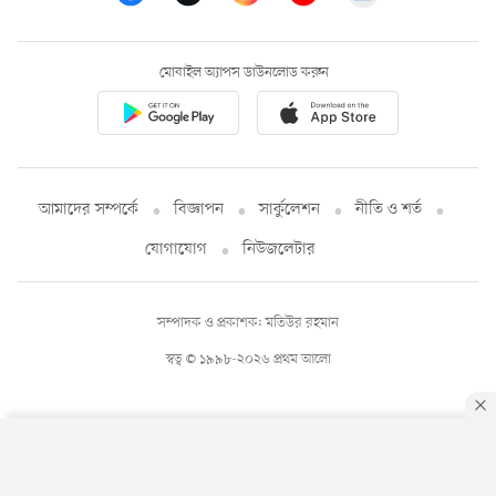
মোবাইল অ্যাপস ডাউনলোড করুন
আমাদের সম্পর্কে
বিজ্ঞাপন
সার্কুলেশন
নীতি ও শর্ত
যোগাযোগ
নিউজলেটার
সম্পাদক ও প্রকাশক: মতিউর রহমান
স্বত্ব © ১৯৯৮-২০২৬ প্রথম আলো
By using this site, you agree to our
Privacy Policy
.
OK