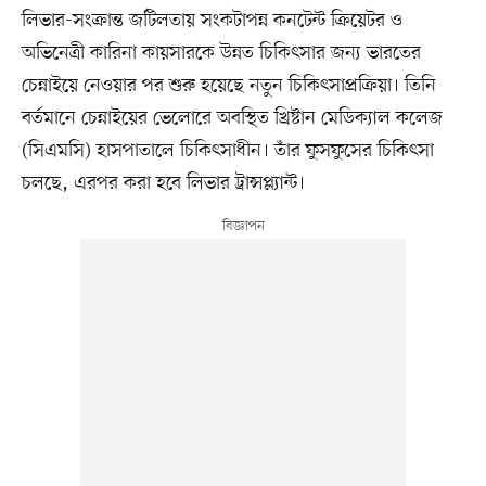
লিভার-সংক্রান্ত জটিলতায় সংকটাপন্ন কনটেন্ট ক্রিয়েটর ও
অভিনেত্রী কারিনা কায়সারকে উন্নত চিকিৎসার জন্য ভারতের
চেন্নাইয়ে নেওয়ার পর শুরু হয়েছে নতুন চিকিৎসাপ্রক্রিয়া। তিনি
বর্তমানে চেন্নাইয়ের ভেলোরে অবস্থিত খ্রিষ্টান মেডিক্যাল কলেজ
(সিএমসি) হাসপাতালে চিকিৎসাধীন। তাঁর ফুসফুসের চিকিৎসা
চলছে, এরপর করা হবে লিভার ট্রান্সপ্ল্যান্ট।