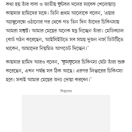
কথা হয় তাঁর বাবা ও জাতীয় ফুটবল দলের সাবেক খেলোয়াড়
কায়সার হামিদের সঙ্গে। তিনি প্রথম আলোকে বলেন, ‘এয়ার
অ্যাম্বুলেন্সে ওঠানোর পর থেকে গত তিন দিন তাঁদের চিকিৎসায়
আমরা সন্তুষ্ট। আমার মেয়ের অনেক যত্ন নিচ্ছেন তাঁরা। মেডিক্যাল
বোর্ড গঠন করেছেন, আইসিইউতে সব সময় দুজন নার্স ডিউটিতে
থাকেন, আমাদের নিয়মিত আপডেট দিচ্ছেন।’
কায়সার হামিদ আরও বলেন, ‘ফুসফুসের চিকিৎসা যেটা তাঁরা শুরু
করেছেন, এখন পর্যন্ত সব ঠিক আছে। এরপর লিভারের চিকিৎসা
হবে। সবাই আমার মেয়ের জন্য দোয়া করবেন।’