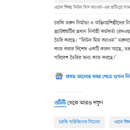
ওয়েব ফিল্ম লিটল মিস ক্যাওস–এর শুটিংয়ে স
চরকি তরুণ নির্মাতা ও অভিনয়শিল্পীদের
প্ল্যাটফর্মটির প্রধান নির্বাহী কর্মকর্তা
তৈরি করছে। “লিটল মিস ক্যাওস” তরুণদ
কাজ করার বিশেষ একটি কারণ আছে, তরুণের
পরিবেশ তৈরির জন্য কাজ করছে।’
প্রথম আলোর খবর পেতে গুগল নি
থেকে আরও পড়ুন
ওটিটি
চরকি অরিজিনাল সিনেমা
ওয়েব ফিল্