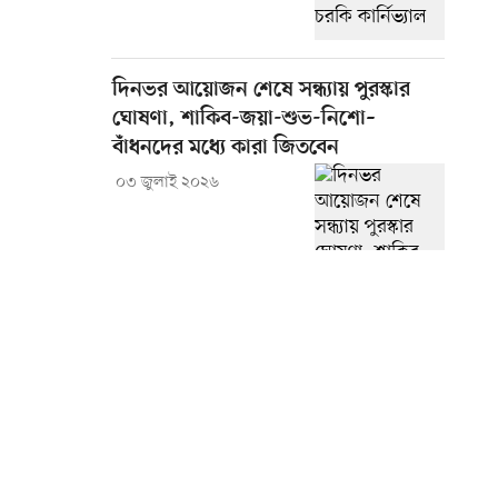
দিনভর আয়োজন শেষে সন্ধ্যায় পুরস্কার
ঘোষণা, শাকিব-জয়া-শুভ-নিশো–
বাঁধনদের মধ্যে কারা জিতবেন
০৩ জুলাই ২০২৬