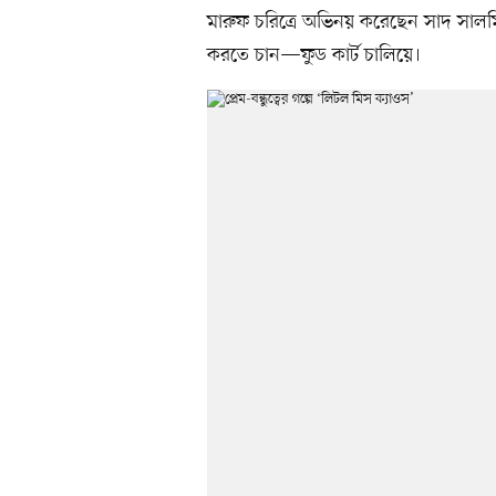
মারুফ চরিত্রে অভিনয় করেছেন সাদ সালমি
করতে চান—ফুড কার্ট চালিয়ে।