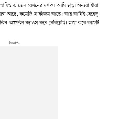
 ‘আমিও এ জেনারেশনের দর্শক। আমি ছাড়া অন্যরা যাঁরা
োমান্স আছে, কমেডি-সার্কাজম আছে। আর আমিই যেহেতু
্রিন-অফস্ক্রিন ক্যাওস করে বেরিয়েছি। মজা করে কাজটি