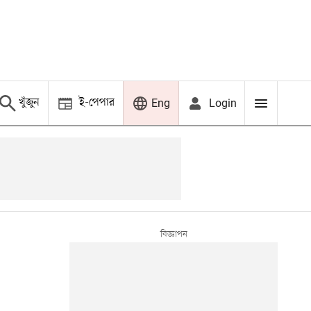
খুঁজুন
ই-পেপার
Login
Eng