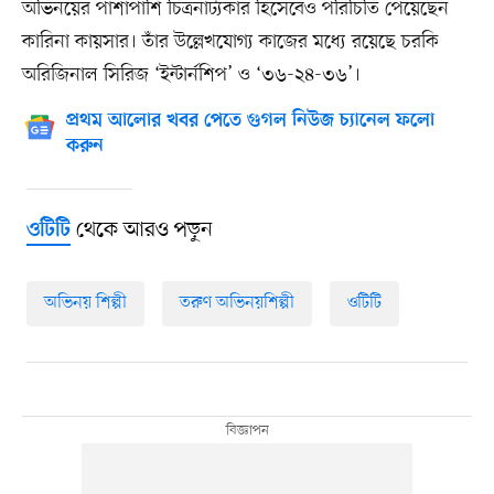
অভিনয়ের পাশাপাশি চিত্রনাট্যকার হিসেবেও পরিচিতি পেয়েছেন
কারিনা কায়সার। তাঁর উল্লেখযোগ্য কাজের মধ্যে রয়েছে চরকি
অরিজিনাল সিরিজ ‘ইন্টার্নশিপ’ ও ‘৩৬-২৪-৩৬’।
প্রথম আলোর খবর পেতে গুগল নিউজ চ্যানেল ফলো
করুন
থেকে আরও পড়ুন
ওটিটি
অভিনয় শিল্পী
তরুণ অভিনয়শিল্পী
ওটিটি