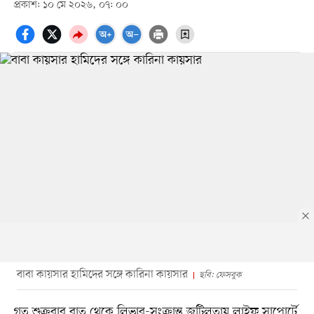
প্রকাশ: ১০ মে ২০২৬, ০৭: ০০
বাবা কায়সার হামিদের সঙ্গে কারিনা কায়সার
ছবি: ফেসবুক
গত শুক্রবার রাত থেকে লিভার-সংক্রান্ত জটিলতায় লাইফ সাপোর্টে