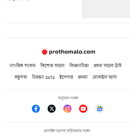
নাগরিক সংবাদ
কিশোর আলো
বিজ্ঞানচিন্তা
প্রথম আলো ট্রাস্ট
বন্ধুসভা
চিরন্তন ১৯৭১
ইপেপার
প্রথমা
মোবাইল ভ্যাস
অনুসরণ করুন
মোবাইল অ্যাপস ডাউনলোড করুন