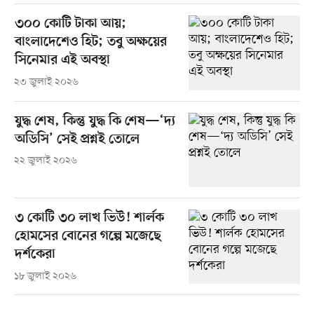
৩০০ কোটি টাকা আয়;
বাংলাদেশেও হিট; তবু অক্ষয়ের
সিনেমার এই অবস্থা
২৩ জুলাই ২০২৬
যুদ্ধ শেষ, কিন্তু যুদ্ধ কি শেষ—‘দ্য
অডিসি’ সেই প্রশ্নই তোলে
২২ জুলাই ২০২৬
৩ কোটি ৩০ লাখ ভিউ! শার্লক
হোমসের বোনের গল্পে মজেছে
দর্শকেরা
১৮ জুলাই ২০২৬