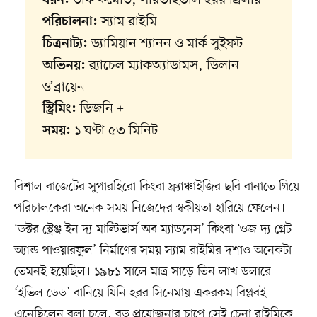
ধরন:
স্যাম রাইমি
পরিচালনা:
ড্যামিয়ান শ্যানন ও মার্ক সুইফট
চিত্রনাট্য:
র‍্যাচেল ম্যাকঅ্যাডামস, ডিলান
অভিনয়:
ও’ব্রায়েন
ডিজনি +
স্ট্রিমিং:
১ ঘণ্টা ৫৩ মিনিট
সময়:
বিশাল বাজেটের সুপারহিরো কিংবা ফ্র্যাঞ্চাইজির ছবি বানাতে গিয়ে
পরিচালকেরা অনেক সময় নিজেদের স্বকীয়তা হারিয়ে ফেলেন।
‘ডক্টর স্ট্রেঞ্জ ইন দ্য মাল্টিভার্স অব ম্যাডনেস’ কিংবা ‘ওজ দ্য গ্রেট
অ্যান্ড পাওয়ারফুল’ নির্মাণের সময় স্যাম রাইমির দশাও অনেকটা
তেমনই হয়েছিল। ১৯৮১ সালে মাত্র সাড়ে তিন লাখ ডলারে
‘ইভিল ডেড’ বানিয়ে যিনি হরর সিনেমায় একরকম বিপ্লবই
এনেছিলেন বলা চলে, বড় প্রযোজনার চাপে সেই চেনা রাইমিকে