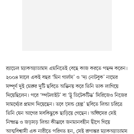
র‍্যাচেল ম্যাকঅ্যাডামস এমনিতেই বেছে কাজ করতে পছন্দ করেন।
২০০৪ সালে একই বছর ‘মিন গার্লস’ ও ‘দ্য নোটবুক’ নামের
সম্পূর্ণ দুই মেরুর দুটি ছবিতে অভিনয় করে তিনি তাক লাগিয়ে
দিয়েছিলেন। পরে ‘স্পটলাইট’ বা ‘ট্রু ডিটেকটিভ’ সিরিজেও নিজের
সামর্থ্যের প্রমাণ দিয়েছেন। তবে ‘সেন্ড হেল্প’ ছবিতে লিন্ডা চরিত্রে
তিনি যেন আগের সবকিছুকে ছাড়িয়ে গেছেন। অফিসের সেই
নিষ্প্রভ ও জড়সড় লিন্ডা কীভাবে জনমানবহীন দ্বীপে গিয়ে
আত্মবিশ্বাসী এক নারীতে পরিণত হন, সেই রূপান্তর ম্যাকঅ্যাডামস