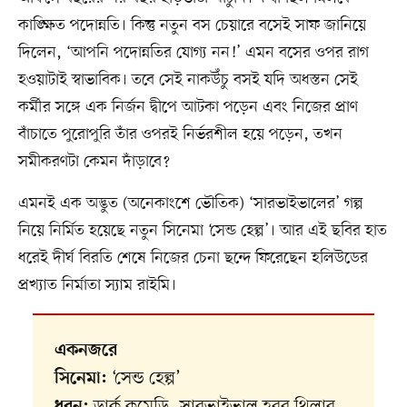
কাঙ্ক্ষিত পদোন্নতি। কিন্তু নতুন বস চেয়ারে বসেই সাফ জানিয়ে
দিলেন, ‘আপনি পদোন্নতির যোগ্য নন!’ এমন বসের ওপর রাগ
হওয়াটাই স্বাভাবিক। তবে সেই নাকউঁচু বসই যদি অধস্তন সেই
কর্মীর সঙ্গে এক নির্জন দ্বীপে আটকা পড়েন এবং নিজের প্রাণ
বাঁচাতে পুরোপুরি তাঁর ওপরই নির্ভরশীল হয়ে পড়েন, তখন
সমীকরণটা কেমন দাঁড়াবে?
এমনই এক অদ্ভুত (অনেকাংশে ভৌতিক) ‘সারভাইভালের’ গল্প
নিয়ে নির্মিত হয়েছে নতুন সিনেমা ‘সেন্ড হেল্প’। আর এই ছবির হাত
ধরেই দীর্ঘ বিরতি শেষে নিজের চেনা ছন্দে ফিরেছেন হলিউডের
প্রখ্যাত নির্মাতা স্যাম রাইমি।
একনজরে
‘সেন্ড হেল্প’
সিনেমা:
ডার্ক কমেডি, সারভাইভাল হরর থ্রিলার