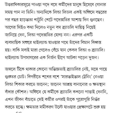
উত্তরাধিকারসূত্রে পাওয়া পদে বসে কর্মীদের মানুষ হিসেবে গোনার
সময় পান না তিনি। অন্যদিকে লিন্ডা লিডল একই অফিসে বছরের
পর বছর হাড়ভাঙা খাটুনি খেটে পদোন্নতির আশায় দিন গুনছেন।
আগের সিইও কথা দিলেও নতুন বস ব্র্যাডলি দায়িত্ব নিয়েই
জানিয়ে দেন, লিন্ডা পদোন্নতির যোগ্য নন। এরপর একটি
ব্যবসায়িক সফরে থাইল্যান্ড যাওয়ার পথে তাঁদের বিমান বিধ্বস্ত
হয়। বাকি সবাই মারা গেলেও বেঁচে যান কেবল লিন্ডা ও ব্র্যাডলি।
থাইল্যান্ড উপসাগরের এক নির্জন দ্বীপে আটকা পড়েন দুজন।
জঙ্গলে টিকে থাকার কোনো অভিজ্ঞতাই ব্র্যাডলির নেই, সঙ্গে পায়ে
গুরুতর চোট। বিপরীতে শখের বশে ‘সারভাইভাল ট্রেনিং’ নেওয়া
লিন্ডা শিকার করতে জানেন; জানেন আশ্রয় বানানোর ও ক্ষতস্থান
বাঁধার কৌশল। অফিসে যে কর্মীকে ব্র্যাডলি কখনো পাত্তাই দেননি,
এখন জীবন বাঁচাতে সেই কর্মীর ওপরই তাঁকে পুরোপুরি নির্ভর
করতে হচ্ছে। ক্ষমতার সমীকরণ উল্টে যাওয়ার প্রেক্ষাপটে শুরু হয়