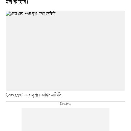
মূল কাহিনি।
‘সেন্ড হেল্প’–এর দৃশ্য। আইএমডিবি