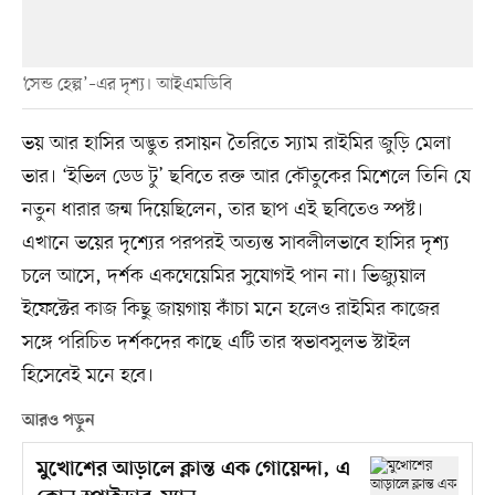
‘সেন্ড হেল্প’–এর দৃশ্য। আইএমডিবি
ভয় আর হাসির অদ্ভুত রসায়ন তৈরিতে স্যাম রাইমির জুড়ি মেলা
ভার। ‘ইভিল ডেড টু’ ছবিতে রক্ত আর কৌতুকের মিশেলে তিনি যে
নতুন ধারার জন্ম দিয়েছিলেন, তার ছাপ এই ছবিতেও স্পষ্ট।
এখানে ভয়ের দৃশ্যের পরপরই অত্যন্ত সাবলীলভাবে হাসির দৃশ্য
চলে আসে, দর্শক একঘেয়েমির সুযোগই পান না। ভিজ্যুয়াল
ইফেক্টের কাজ কিছু জায়গায় কাঁচা মনে হলেও রাইমির কাজের
সঙ্গে পরিচিত দর্শকদের কাছে এটি তার স্বভাবসুলভ স্টাইল
হিসেবেই মনে হবে।
আরও পড়ুন
মুখোশের আড়ালে ক্লান্ত এক গোয়েন্দা, এ