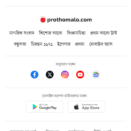
নাগরিক সংবাদ
কিশোর আলো
বিজ্ঞানচিন্তা
প্রথম আলো ট্রাস্ট
বন্ধুসভা
চিরন্তন ১৯৭১
ইপেপার
প্রথমা
মোবাইল ভ্যাস
অনুসরণ করুন
মোবাইল অ্যাপস ডাউনলোড করুন