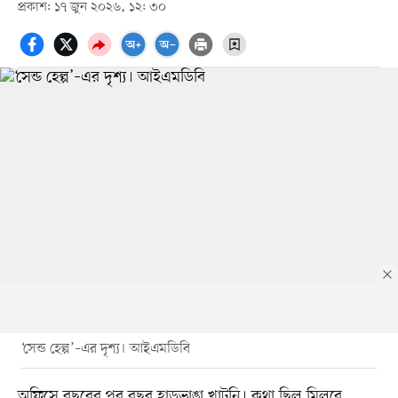
প্রকাশ: ১৭ জুন ২০২৬, ১২: ৩০
‘সেন্ড হেল্প’–এর দৃশ্য। আইএমডিবি
অফিসে বছরের পর বছর হাড়ভাঙা খাটুনি। কথা ছিল মিলবে