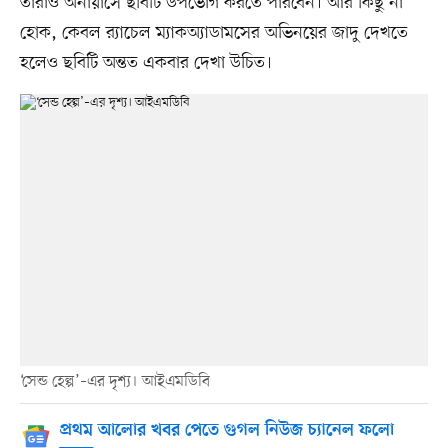
তাঁরাও অনায়াসে ছবিটি উপভোগ করতে পারবেন। আর কিছু না
হোক, কেবল র‍্যাচেল ম্যাকঅ্যাডামসের অভিনয়ের জাদু দেখতে
হলেও ছবিটি অন্তত একবার দেখা উচিত।
‘সেন্ড হেল্প’–এর দৃশ্য। আইএমডিবি
প্রথম আলোর খবর পেতে গুগল নিউজ চ্যানেল ফলো