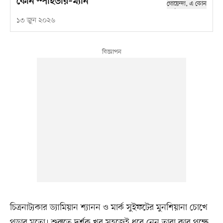
কোন স্পাইডার–ম্যান
১৩ জুন ২০২৬
চিত্রনাট্যকার ড্যামিয়ান শ্যানন ও মার্ক সুইফটের মুনশিয়ানা চোখে
পড়ার মতো। শুরুতে দর্শক খুব সহজেই ধরে নেন তারা কার পক্ষে