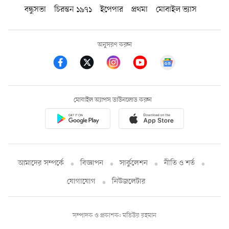
বন্ধুসভা
চিরন্তন ১৯৭১
ইপেপার
প্রথমা
মোবাইল ভ্যাস
অনুসরণ করুন
মোবাইল অ্যাপস ডাউনলোড করুন
আমাদের সম্পর্কে
বিজ্ঞাপন
সার্কুলেশন
নীতি ও শর্ত
যোগাযোগ
নিউজলেটার
সম্পাদক ও প্রকাশক: মতিউর রহমান