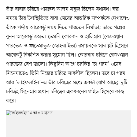
তাঁর বাবার চরিত্রে খায়রুল আলম সবুজ ছিলেন যথাযথ। স্বল্প
সময়ে তাঁর উপস্থিতিতে বাবা-মেয়ের আন্তরিক সম্পর্ককে দেখালেও
তাঁকে পর্দায় আরেকটু সময় দিতে পারতেন নির্মাতা; তাতে গল্পের
বুনন আরেকটু জমত। তেমনি কোরবান ও হালিমার (রেজওয়ান
পারভেজ ও ফাতেমাতুজ জোহরা ইভা) রসায়নকে সাব প্লট হিসেবে
আরেকটু বিকশিত করার সুযোগ ছিল। কোরবান চরিত্রে রেজওয়ান
পারভেজ বেশ ভালো। কিছুদিন আগে চরকির ‘চা গরম’ ওয়েব
সিনেমাতেও তিনি নিজের চরিত্রে সাবলীল ছিলেন। তবে চা গরম
আর ‘লাইফলাইন’–এ তাঁর চরিত্রের মধ্যে একটা যোগ আছে; দুটি
চরিত্রই সিনেমার প্রধান চরিত্রের একধরনের গাইড হিসেবে কাজ
করে।