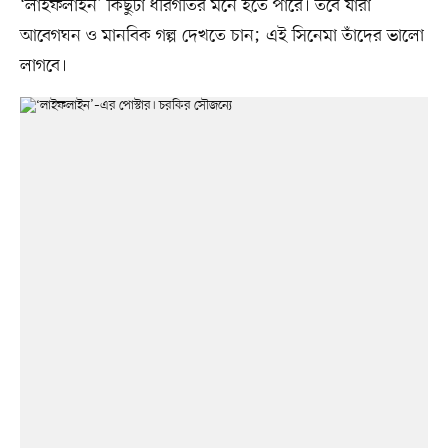
‘লাইফলাইন’ কিছুটা ধীরগতির মনে হতে পারে। তবে যাঁরা
আবেগঘন ও মানবিক গল্প দেখতে চান; এই সিনেমা তাঁদের ভালো
লাগবে।