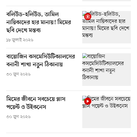
বলিউড–হলিউড, তামিল
নায়িকাদের হার মানায়! মিমের
ছবি দেখে মন্তব্য
১৮ জুলাই ২০২৬
বায়োজিন কসমেসিউটিক্যালসের
বনানী শাখা নতুন ঠিকানায়
৩০ জুন ২০২৬
মিমের জীবনে সবচেয়ে প্লাস
পয়েন্ট ও উইকনেস
৩০ জুন ২০২৬