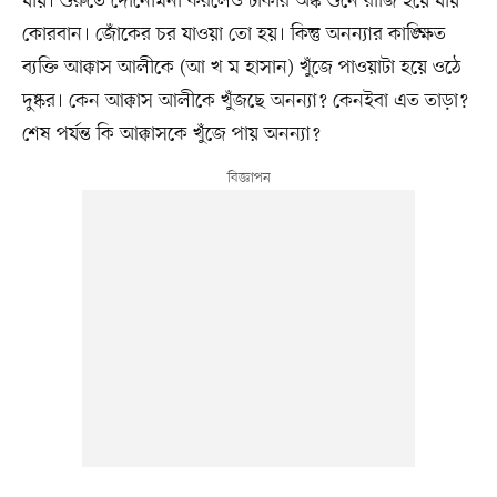
যায়। শুরুতে দোনোমনা করলেও টাকার অঙ্ক শুনে রাজি হয়ে যায়
কোরবান। জোঁকের চর যাওয়া তো হয়। কিন্তু অনন্যার কাঙ্ক্ষিত
ব্যক্তি আক্কাস আলীকে (আ খ ম হাসান) খুঁজে পাওয়াটা হয়ে ওঠে
দুষ্কর। কেন আক্কাস আলীকে খুঁজছে অনন্যা? কেনইবা এত তাড়া?
শেষ পর্যন্ত কি আক্কাসকে খুঁজে পায় অনন্যা?