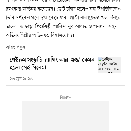
এও তিনি ব্যতিক্রমী চরিত্র পেয়েছেন। অসহায় বাবা হিসেবে তিনি
চমৎকার অভিনয় করেছেন। ছোট চরিত্র হলেও স্বল্প উপস্থিতিতেও
তিনি দর্শকের মনে দাগ কেটে যান। গাজী রাকায়েতও খল চরিত্রে
ভালো। এ ছাড়া শিশুশিল্পী আনিসা নুর আয়াত ও অন্যান্য সহ–
অভিনয়শিল্পীর অভিনয়ও বিশ্বাসযোগ্য।
আরও পড়ুন
গেস্টরুম সংস্কৃতি–র‍্যাগিং আর ‘গুপ্ত’ কেমন
হলো সেই সিনেমা
২৩ জুন ২০২৬