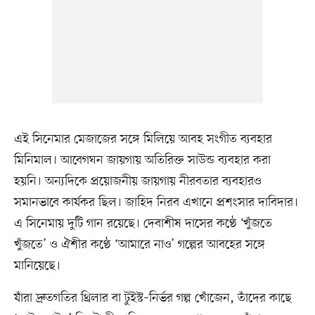
এই সিনেমার মেজাজের সঙ্গে মিলিয়ে আবহ সংগীত ব্যবহার
মিনিমাল। আবেগঘন জায়গায় অতিরিক্ত সাউন্ড ব্যবহার করা
হয়নি। অন্যদিকে প্রয়োজনীয় জায়গায় নীরবতার ব্যবহারও
সমানভাবে কার্যকর ছিল। জাহিদ নিরব এখানে প্রশংসার দাবিদার।
এ সিনেমায় দুটি গান রয়েছে। দেবাশীষ দাসের কণ্ঠে ‘খুঁজতে
খুঁজতে’ ও ঐশীর কণ্ঠে ‘আমারে নাও’ গল্পের আবহের সঙ্গে
মানিয়েছে।
যাঁরা দ্রুতগতির থ্রিলার বা টুইস্ট–নির্ভর গল্প খোঁজেন, তাঁদের কাছে