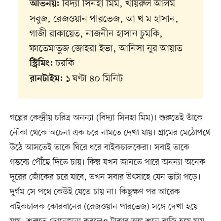
বিদ্যা সিনহা মিম, খায়রুল আলম
অভিনয়:
সবুজ, রেজওয়ান পারভেজ, আ খ ম হাসান,
গাজী রাকায়েত, নাজনীন হাসান চুমকি,
ফাতেমাতুজ জোহরা ইভা, আনিসা নুর আয়াত
চরকি
স্ট্রিমিং:
১ ঘণ্টা ৪০ মিনিট
রানটাইম:
গল্পের কেন্দ্রীয় চরিত্র অনন্যা (বিদ্যা সিনহা মিম)। শুরুতেই তাঁকে
নৌকা থেকে অচেনা এক চরে নামতে দেখা যায়। গ্রামের মেঠোপথে
উঠে আসতেই তাকে ঘিরে ধরে বাইকচালকেরা। সবাই তাকে
গন্তব্যে পৌঁছে দিতে চায়। কিন্তু যখন জানতে পারে অনন্যা অনেক
দূরের জোঁকের চরে যাবে, তখন সবার উৎসাহে যেন ভাটা পড়ে।
দুর্গম সে পথে কেউই যেতে চায় না। কিছুক্ষণ পর আরেক
বাইকচালক কোরবানের (রেজওয়ান পারভেজ) সঙ্গে দেখা হয়ে