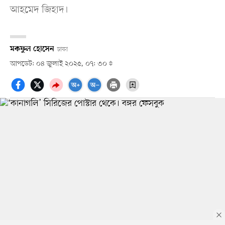
আহমেদ জিহাদ।
মকফুল হোসেন
ঢাকা
আপডেট: ০৪ জুলাই ২০২৫, ০৭: ৩০