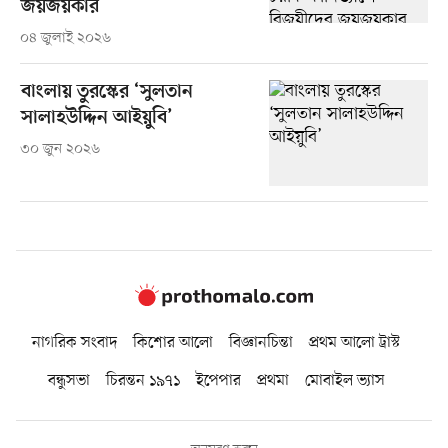
জয়জয়কার
০৪ জুলাই ২০২৬
বাংলায় তুরস্কের ‘সুলতান
সালাহউদ্দিন আইয়ুবি’
৩০ জুন ২০২৬
নাগরিক সংবাদ
কিশোর আলো
বিজ্ঞানচিন্তা
প্রথম আলো ট্রাস্ট
বন্ধুসভা
চিরন্তন ১৯৭১
ইপেপার
প্রথমা
মোবাইল ভ্যাস