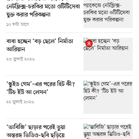
নেটফ্লিক্স-চরকির মতো ওটিটিসেবা
যুক্ত করার পরিকল্পনা
১০ ঘণ্টা আগে
বাবা হচ্ছেন ‘বড় ছেলে’ নির্মাতা
আরিয়ান
২৩ জুলাই ২০২৬
‘স্কুইড গেম’–এর পরের হিট কী?
‘টিচ ইউ আ লেসন’
২২ জুলাই ২০২৬
‘ভাবিজি’ ছাড়ার পরেই ভুয়া
অন্তরঙ্গ ভিডিও–ছবি ছড়িয়ে