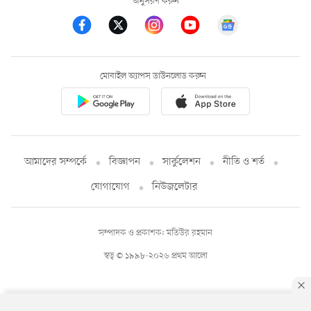
অনুসরণ করুন
মোবাইল অ্যাপস ডাউনলোড করুন
আমাদের সম্পর্কে
বিজ্ঞাপন
সার্কুলেশন
নীতি ও শর্ত
যোগাযোগ
নিউজলেটার
সম্পাদক ও প্রকাশক: মতিউর রহমান
স্বত্ব © ১৯৯৮-২০২৬ প্রথম আলো