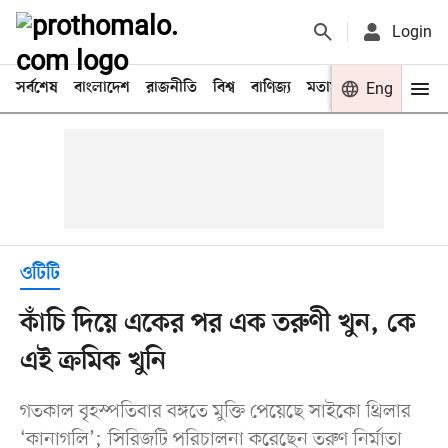
Login
সর্বশেষ
বাংলাদেশ
রাজনীতি
বিশ্ব
বাণিজ্য
মতামত
খেলা
Eng
বিনো
ওটিটি
কাঁচি দিয়ে একের পর এক তরুণী খুন, কে
এই ক্রমিক খুনি
গতকাল বৃহস্পতিবার বঙ্গতে মুক্তি পেয়েছে সাইকো থ্রিলার
‘কানাগলি’; সিরিজটি পরিচালনা করেছেন তরুণ নির্মাতা