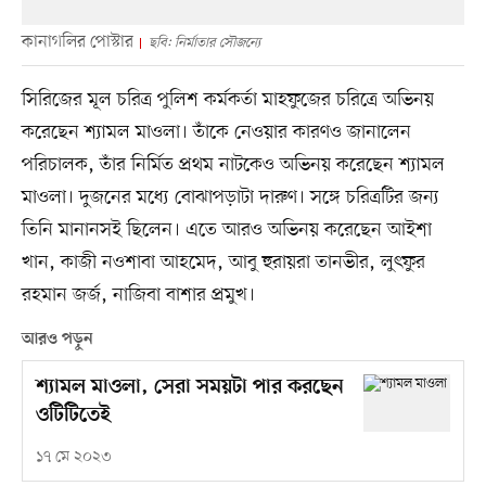
কানাগলির পোস্টার
ছবি: নির্মাতার সৌজন্যে
সিরিজের মূল চরিত্র পুলিশ কর্মকর্তা মাহফুজের চরিত্রে অভিনয়
করেছেন শ্যামল মাওলা। তাঁকে নেওয়ার কারণও জানালেন
পরিচালক, তাঁর নির্মিত প্রথম নাটকেও অভিনয় করেছেন শ্যামল
মাওলা। দুজনের মধ্যে বোঝাপড়াটা দারুণ। সঙ্গে চরিত্রটির জন্য
তিনি মানানসই ছিলেন। এতে আরও অভিনয় করেছেন আইশা
খান, কাজী নওশাবা আহমেদ, আবু হুরায়রা তানভীর, লুৎফুর
রহমান জর্জ, নাজিবা বাশার প্রমুখ।
আরও পড়ুন
শ্যামল মাওলা, সেরা সময়টা পার করছেন
ওটিটিতেই
১৭ মে ২০২৩