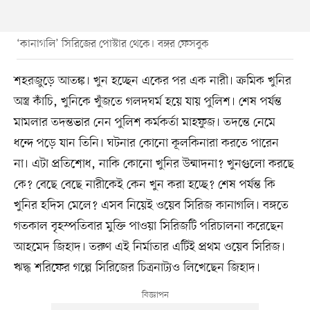
‘কানাগলি’ সিরিজের পোস্টার থেকে। বঙ্গর ফেসবুক
শহরজুড়ে আতঙ্ক। খুন হচ্ছেন একের পর এক নারী। ক্রমিক খুনির
অস্ত্র কাঁচি, খুনিকে খুঁজতে গলদঘর্ম হয়ে যায় পুলিশ। শেষ পর্যন্ত
মামলার তদন্তভার নেন পুলিশ কর্মকর্তা মাহফুজ। তদন্তে নেমে
ধন্দে পড়ে যান তিনি। ঘটনার কোনো কূলকিনারা করতে পারেন
না। এটা প্রতিশোধ, নাকি কোনো খুনির উন্মাদনা? খুনগুলো করছে
কে? বেছে বেছে নারীকেই কেন খুন করা হচ্ছে? শেষ পর্যন্ত কি
খুনির হদিস মেলে? এসব নিয়েই ওয়েব সিরিজ কানাগলি। বঙ্গতে
গতকাল বৃহস্পতিবার মুক্তি পাওয়া সিরিজটি পরিচালনা করেছেন
আহমেদ জিহাদ। তরুণ এই নির্মাতার এটিই প্রথম ওয়েব সিরিজ।
ঋদ্ধ শরিফের গল্পে সিরিজের চিত্রনাট্যও লিখেছেন জিহাদ।