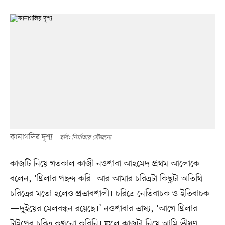
কানাগলির দৃশ্য
ছবি: নির্মাতার সৌজন্যে
কাজটি নিয়ে গতকাল কাজী নওশাবা আহমেদ প্রথম আলোকে
বলেন, ‘থ্রিলার পছন্দ করি। আর আমার চরিত্রটা কিছুটা অতিথি
চরিত্রের মতো হলেও প্রভাবশালী। চরিত্রে নেতিবাচক ও ইতিবাচক
—দুইয়ের মেলবন্ধন রয়েছে।’ নওশাবার ভাষ্য, ‘আগে থ্রিলার
টাইপের চরিত্র কখনো করিনি। ফলে কাজটা নিয়ে আমি ভীষণ