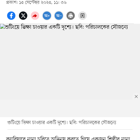
প্রকাশ: ১৫ সেপ্টেম্বর ২০২৫, ১১: ৩৬
শুটিংয়ে ভিক্ষা চাওয়ার একটি দৃশ্যে। ছবি: পরিচালকের সৌজন্যে
ক্যারিয়ারে নানা চরিত্রে অভিনয় করতে গিয়ে একজন শিল্পীর নানা