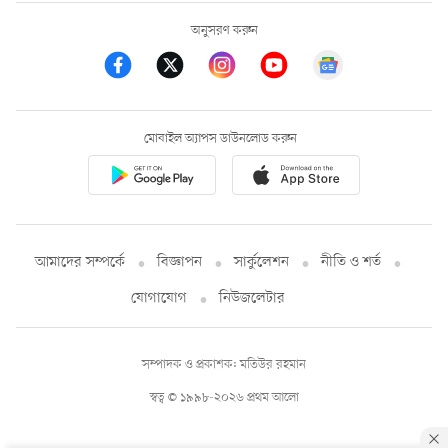
অনুসরণ করুন
মোবাইল অ্যাপস ডাউনলোড করুন
আমাদের সম্পর্কে
বিজ্ঞাপন
সার্কুলেশন
নীতি ও শর্ত
যোগাযোগ
নিউজলেটার
সম্পাদক ও প্রকাশক: মতিউর রহমান
স্বত্ব © ১৯৯৮-২০২৬ প্রথম আলো