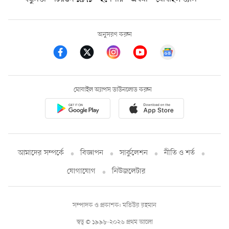
অনুসরণ করুন
মোবাইল অ্যাপস ডাউনলোড করুন
আমাদের সম্পর্কে
বিজ্ঞাপন
সার্কুলেশন
নীতি ও শর্ত
যোগাযোগ
নিউজলেটার
সম্পাদক ও প্রকাশক: মতিউর রহমান
স্বত্ব © ১৯৯৮-২০২৬ প্রথম আলো