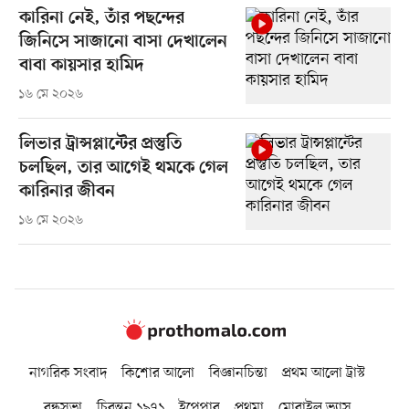
কারিনা নেই, তাঁর পছন্দের
জিনিসে সাজানো বাসা দেখালেন
বাবা কায়সার হামিদ
১৬ মে ২০২৬
লিভার ট্রান্সপ্লান্টের প্রস্তুতি
চলছিল, তার আগেই থমকে গেল
কারিনার জীবন
১৬ মে ২০২৬
নাগরিক সংবাদ
কিশোর আলো
বিজ্ঞানচিন্তা
প্রথম আলো ট্রাস্ট
বন্ধুসভা
চিরন্তন ১৯৭১
ইপেপার
প্রথমা
মোবাইল ভ্যাস