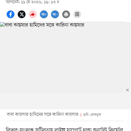
আপডেট: ১১ মে ২০২৬, ১৯: ১৩
বাবা কায়সার হামিদের সঙ্গে কারিনা কায়সার
ছবি: ফেসবুক
লিভার–সংক্রান্ত জটিলতায় লাইফ সাপোর্টে থাকা কনটেন্ট ক্রিয়েটর