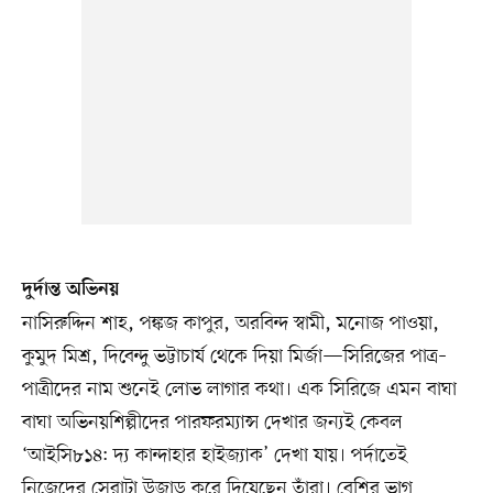
দুর্দান্ত অভিনয়
নাসিরুদ্দিন শাহ, পঙ্কজ কাপুর, অরবিন্দ স্বামী, মনোজ পাওয়া,
কুমুদ মিশ্র, দিবেন্দু ভট্টাচার্য থেকে দিয়া মির্জা—সিরিজের পাত্র–
পাত্রীদের নাম শুনেই লোভ লাগার কথা। এক সিরিজে এমন বাঘা
বাঘা অভিনয়শিল্পীদের পারফরম্যান্স দেখার জন্যই কেবল
‘আইসি৮১৪: দ্য কান্দাহার হাইজ্যাক’ দেখা যায়। পর্দাতেই
নিজেদের সেরাটা উজাড় করে দিয়েছেন তাঁরা। বেশির ভাগ