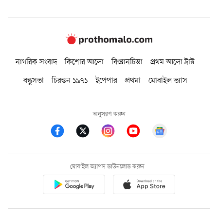
নাগরিক সংবাদ
কিশোর আলো
বিজ্ঞানচিন্তা
প্রথম আলো ট্রাস্ট
বন্ধুসভা
চিরন্তন ১৯৭১
ইপেপার
প্রথমা
মোবাইল ভ্যাস
অনুসরণ করুন
মোবাইল অ্যাপস ডাউনলোড করুন