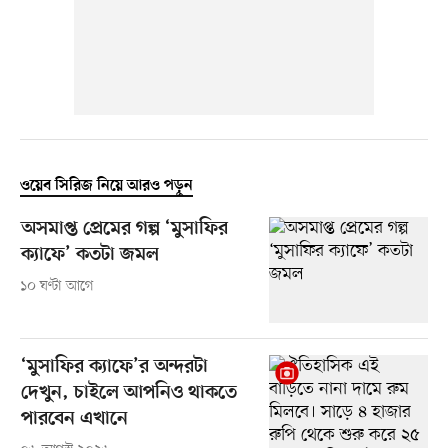
ওয়েব সিরিজ নিয়ে আরও পড়ুন
অসমাপ্ত প্রেমের গল্প ‘মুসাফির
ক্যাফে’ কতটা জমল
১০ ঘণ্টা আগে
‘মুসাফির ক্যাফে’র অন্দরটা
দেখুন, চাইলে আপনিও থাকতে
পারবেন এখানে