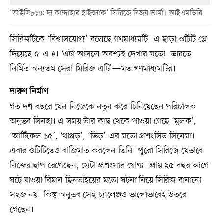
‘আইসি৮১৪: দ্য কান্দাহার হাইজ্যাক’ সিরিজে বিজয় ভার্মা। আইএমডিবি
সিরিজটিকে ‘বিশ্বাসযোগ্য’ বলেছে গণমাধ্যমটি। এ ছাড়া ওটিটি প্লে
দিয়েছে ৫-এ ৪। ‘এটা আসলে অবশ্যই দেখার মতো। ভারতে
নির্মিত অন্যতম সেরা সিরিজ এটি’—মত গণমাধ্যমটির।
দারুণ নির্মাণ
গত দশ বছরে যেন নিজেকে নতুন করে চিনিয়েছেন পরিচালক
অনুভব সিনহা। এ সময় তাঁর কাছ থেকে পাওয়া গেছে ‘মুলক’,
‘আর্টিকেল ১৫’, ‘থাপ্পড়’, ‘ভিড়’-এর মতো প্রশংসিত সিনেমা।
এবার ওটিটিতেও বাজিমাত করলেন তিনি। পুরো সিরিজে যেভাবে
নিজের ছাপ রেখেছেন, সেটা প্রশংসার যোগ্য। প্রায় ২৫ বছর আগে
ঘটে যাওয়া বিমান ছিনতাইয়ের মতো ঘটনা নিয়ে সিরিজ বানানো
সহজ নয়। কিন্তু অনুভব সেই চ্যালেঞ্জও ভালোভাবেই উতরে
গেছেন।