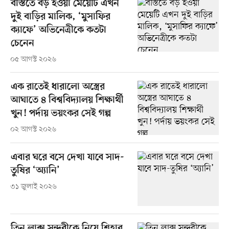
বস্তিতে বড় হওয়া মেয়েটি এখন
দুই বাড়ির মালিক, ‘মুসাফির
ক্যাফে’ অভিনেত্রীকে কতটা
চেনেন
০৫ আগস্ট ২০২৬
এক রাতেই ধারালো অস্ত্রের
আঘাতে ৪ বিশ্ববিদ্যালয় শিক্ষার্থী
খুন! পর্দায় ভয়ংকর সেই গল্প
০২ আগস্ট ২০২৬
এবার ঘরে বসে দেখা যাবে সাদ-
তুষির ‘অ্যানি’
৩১ জুলাই ২০২৬
তিন লাক্স সুন্দরীকে নিয়ে শিহাব