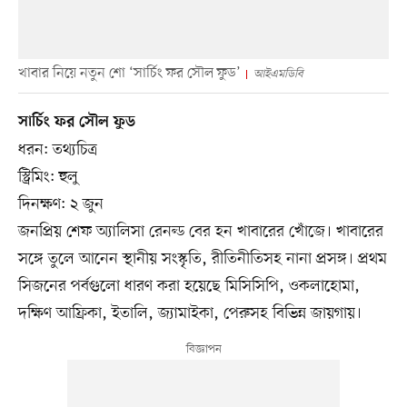
খাবার নিয়ে নতুন শো ‘সার্চিং ফর সৌল ফুড’
আইএমডিবি
সার্চিং ফর সৌল ফুড
ধরন: তথ্যচিত্র
স্ট্রিমিং: হুলু
দিনক্ষণ: ২ জুন
জনপ্রিয় শেফ অ্যালিসা রেনল্ড বের হন খাবারের খোঁজে। খাবারের
সঙ্গে তুলে আনেন স্থানীয় সংস্কৃতি, রীতিনীতিসহ নানা প্রসঙ্গ। প্রথম
সিজনের পর্বগুলো ধারণ করা হয়েছে মিসিসিপি, ওকলাহোমা,
দক্ষিণ আফ্রিকা, ইতালি, জ্যামাইকা, পেরুসহ বিভিন্ন জায়গায়।