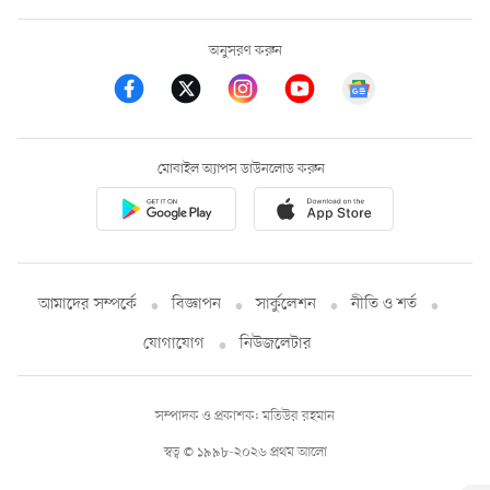
অনুসরণ করুন
মোবাইল অ্যাপস ডাউনলোড করুন
আমাদের সম্পর্কে
বিজ্ঞাপন
সার্কুলেশন
নীতি ও শর্ত
যোগাযোগ
নিউজলেটার
সম্পাদক ও প্রকাশক: মতিউর রহমান
স্বত্ব © ১৯৯৮-২০২৬ প্রথম আলো