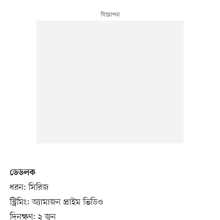
ডেডলক
ধরন: সিরিজ
স্ট্রিমিং: অ্যামাজন প্রাইম ভিডিও
দিনক্ষণ: ২ জুন