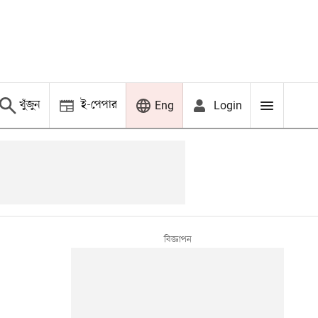
খুঁজুন
ই-পেপার
Login
Eng