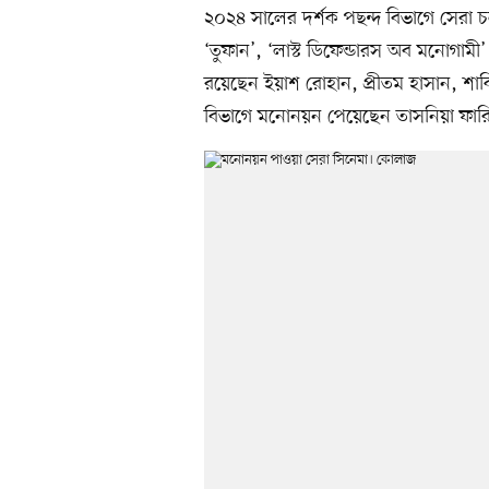
২০২৪ সালের দর্শক পছন্দ বিভাগে সেরা চল
‘তুফান’, ‘লাস্ট ডিফেন্ডারস অব মনোগামী
রয়েছেন ইয়াশ রোহান, প্রীতম হাসান, শাক
বিভাগে মনোনয়ন পেয়েছেন তাসনিয়া ফারিণ