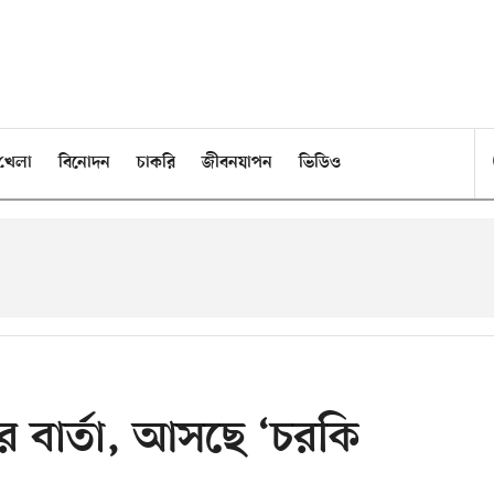
খেলা
বিনোদন
চাকরি
জীবনযাপন
ভিডিও
র বার্তা, আসছে ‘চরকি