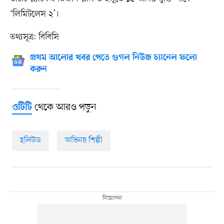
‘লিমিটলেস ২’।
তথ্যসূত্র: বিবিসি
প্রথম আলোর খবর পেতে গুগল নিউজ চ্যানেল ফলো
করুন
থেকে আরও পড়ুন
ওটিটি
হলিউড
অভিনয় শিল্পী