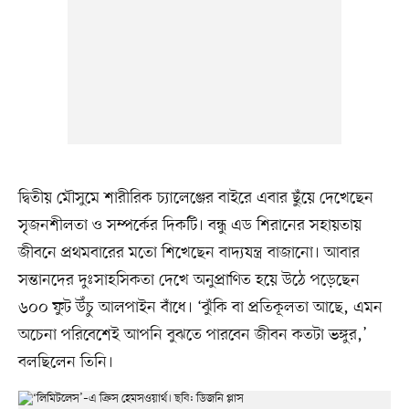
দ্বিতীয় মৌসুমে শারীরিক চ্যালেঞ্জের বাইরে এবার ছুঁয়ে দেখেছেন
সৃজনশীলতা ও সম্পর্কের দিকটি। বন্ধু এড শিরানের সহায়তায়
জীবনে প্রথমবারের মতো শিখেছেন বাদ্যযন্ত্র বাজানো। আবার
সন্তানদের দুঃসাহসিকতা দেখে অনুপ্রাণিত হয়ে উঠে পড়েছেন
৬০০ ফুট উঁচু আলপাইন বাঁধে। ‘ঝুঁকি বা প্রতিকূলতা আছে, এমন
অচেনা পরিবেশেই আপনি বুঝতে পারবেন জীবন কতটা ভঙ্গুর,’
বলছিলেন তিনি।