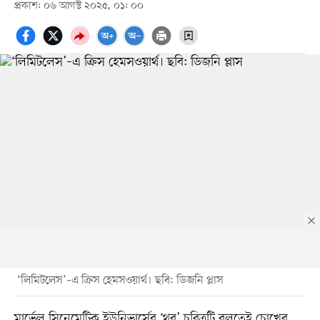
প্রকাশ: ০৬ আগস্ট ২০২৫, ০১: ০০
‘লিমিটলেস’–এ ক্রিস হেমসওয়ার্থ। ছবি: ডিজনি প্লাস
মার্ভেল সিনেমেটিক ইউনিভার্সের ‘থর’ চরিত্রটি বলতেই চোখের