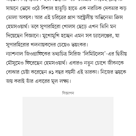
সামনে ভেসে ওঠে বিশাল হাতুড়ি হাতে এক নরডিক দেবতার ঝড়
তোলা অবয়ব। আর এই চরিত্রের প্রাণ অস্ট্রেলীয় অভিনেতা ক্রিস
হেমসওয়ার্থ। তবে সুপারহিরো খোলস ছেড়ে এখন তিনি মন
দিয়েছেন বিজ্ঞানে। মুখোমুখি হচ্ছেন এমন সব চ্যালেঞ্জের, যা
সুপারহিরোর খলনায়কদের চেয়েও ভয়ংকর।
ন্যাশনাল জিওগ্রাফিকের তথ্যচিত্র সিরিজ ‘লিমিটলেস’-এর দ্বিতীয়
মৌসুমেও ফিরেছেন হেমসওয়ার্থ। এবারও নতুন চোখে জীবনকে
বোঝার চেষ্টা করেছেন ৪১ বছর বয়সী এই তারকা। নিজের ভয়কে
জয় করাই তাঁর এবারের মূল লক্ষ্য।