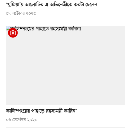
‘খুফিয়া’য় আলোচিত এ অভিনেত্রীকে কতটা চেনেন
০৭ অক্টোবর ২০২৩
কালিম্পংয়ের পাহাড়ে রহস্যময়ী কারিনা
০৬ সেপ্টেম্বর ২০২৩