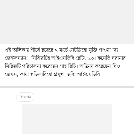
এই তালিকায় শীর্ষে রয়েছে ৭ মার্চে নেটফ্লিক্সে মুক্তি পাওয়া ‘দ্য
জেন্টলম্যান’। সিরিজটির আইএমডিবি রেটিং ৮.২। কমেডি ঘরানার
সিরিজটি পরিচালনা করেছেন গাই রিচি। অভিনয় করেছেন থিও
জেমস, কায়া স্কডিলারিয়ো প্রমুখ। ছবি: আইএমডিবি