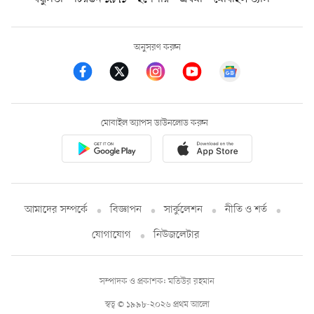
অনুসরণ করুন
মোবাইল অ্যাপস ডাউনলোড করুন
আমাদের সম্পর্কে
বিজ্ঞাপন
সার্কুলেশন
নীতি ও শর্ত
যোগাযোগ
নিউজলেটার
সম্পাদক ও প্রকাশক: মতিউর রহমান
স্বত্ব © ১৯৯৮-২০২৬ প্রথম আলো