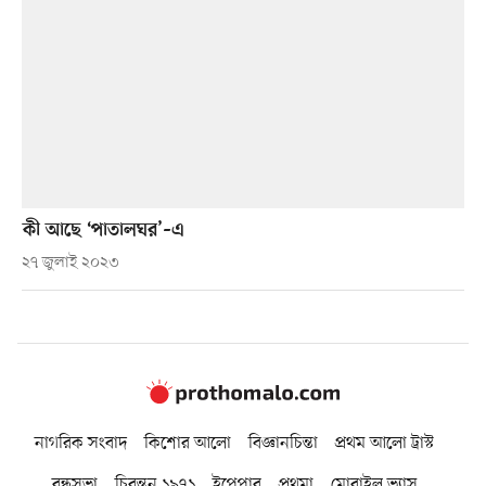
কী আছে ‘পাতালঘর’–এ
২৭ জুলাই ২০২৩
নাগরিক সংবাদ
কিশোর আলো
বিজ্ঞানচিন্তা
প্রথম আলো ট্রাস্ট
বন্ধুসভা
চিরন্তন ১৯৭১
ইপেপার
প্রথমা
মোবাইল ভ্যাস