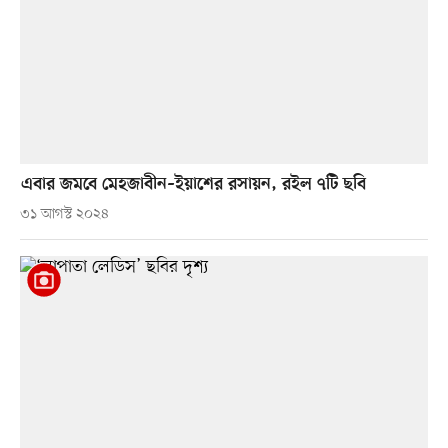
এবার জমবে মেহজাবীন–ইয়াশের রসায়ন, রইল ৭টি ছবি
৩১ আগস্ট ২০২৪