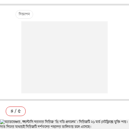
৪ / ৫