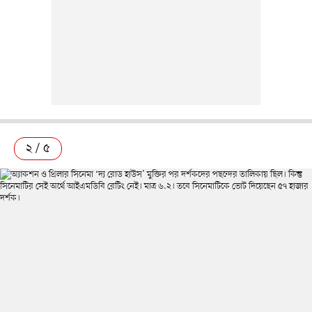
২ / ৫