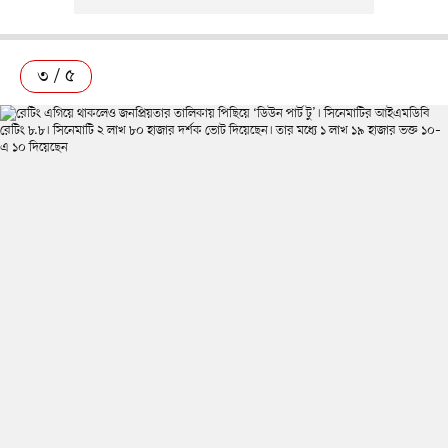
৩ / ৫