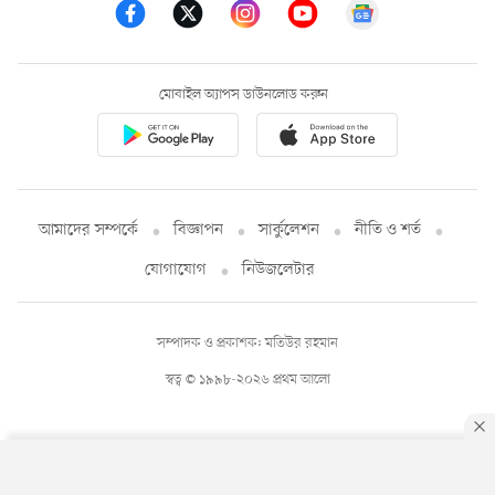
মোবাইল অ্যাপস ডাউনলোড করুন
আমাদের সম্পর্কে
বিজ্ঞাপন
সার্কুলেশন
নীতি ও শর্ত
যোগাযোগ
নিউজলেটার
সম্পাদক ও প্রকাশক: মতিউর রহমান
স্বত্ব © ১৯৯৮-২০২৬ প্রথম আলো