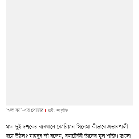
‘ওল্ড বয়’–এর পোস্টার
ছবি : সংগৃহীত
মাত্র দুই দশকের ব্যবধানে কোরিয়ান সিনেমা কীভাবে প্রভাবশালী
হয়ে উঠল? মাহবুব লী বলেন, কনটেন্টই তাঁদের মূল শক্তি। ভালো