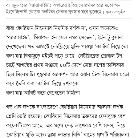
বং জুন-হোর ‘প্যারাসাইট’; অস্কারের ইতিহাসে প্রথমবারের মতো অ–
ইংরেজিভাষী কোনো চলচ্চিত্র সেরার পুরস্কার ঘরে তুলেছে
ছবি : সংগৃহীত
যাঁরা কোরিয়ান সিনেমার নিয়মিত দর্শক না, এমন অনেকেও
‘প্যারাসাইট’, ‘মিরাকল ইন সেল নম্বর সেভেন’, ‘ট্রেন টু বুসান’
দেখেছেন। গত আগস্টে নেটফ্লিক্সে মুক্তি পাওয়া ‘কার্টার’ নিয়ে তো
বলা যায় বিশ্বজুড়ে হইচই পড়ে গেছে। নেটফ্লিক্সের গ্লোবাল টপ
চার্টে আগস্টের প্রথম সপ্তাহে ৯০টি দেশে সেরা দশের তালিকায়
ছিল সিনেমাটি। ধুন্ধুমার অ্যাকশন আর ওয়ান টেক সিনেমার মতো
করে তৈরি করা ‘কার্টার’ দিয়ে দর্শককে
বলা যায় আবিষ্ট করে রেখেছেন নির্মাতা।
গত এক দশকে বাংলাদেশে কোরিয়ান সিনেমার আলাদা দর্শক
শ্রেণি তৈরি হয়েছে। কোরিয়ান সিনেমার ভক্তদের ফেসবুকে বেশ
কয়েকটি গ্রুপ আছে। এর মধ্যে দেড় লাখেরও বেশি সদস্য নিয়ে
‘কোরিয়ান মুভি অ্যান্ড ড্রামা লাভার বিডি’ নামের গ্রুপটি পরিচালনা