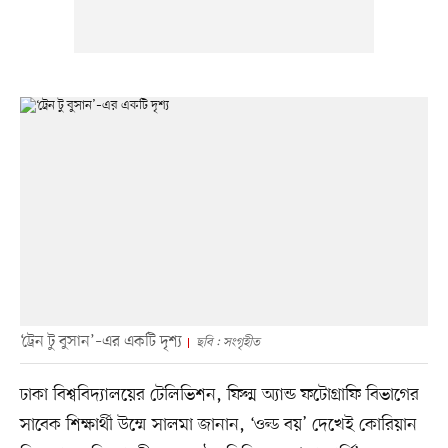
‘ট্রেন টু বুসান’–এর একটি দৃশ্য
ছবি : সংগৃহীত
ঢাকা বিশ্ববিদ্যালয়ের টেলিভিশন, ফিল্ম অ্যান্ড ফটোগ্রাফি বিভাগের
সাবেক শিক্ষার্থী উম্মে সালমা জানান, ‘ওল্ড বয়’ দেখেই কোরিয়ান