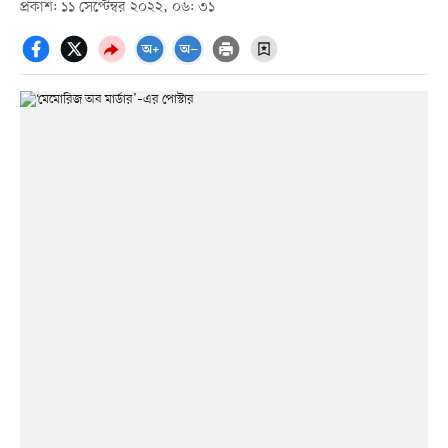
প্রকাশ: ১১ সেপ্টেম্বর ২০২২, ০৬: ৩১