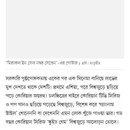
‘মিরাকল ইন সেল নম্বর সেভেন’–এর পোস্টার
ছবি : সংগৃহীত
সরকারি পৃষ্ঠপোষকতায় একের পর এক সিনেমা বানিয়ে লাভের
মুখ দেখতে থাকে দেশটি। প্রথমে এশিয়া, পরে বিশ্বজুড়ে ছড়িয়ে
পড়ে কোরিয়ার জয়রথ। চলচ্চিত্রের বাইরে কোরিয়ান টিভি সিরিজ
ও পপ গানও ছড়িয়ে পড়েছে বিশ্বজুড়ে, বিশেষ করে ‘গ্যাংনাম
স্টাইল’ শোনেননি বা দেখেননি এমন লোক খুঁজে পাওয়া ভার। গত
বছর কোরিয়ান সিরিজ ‘স্কুইড গেম’ বিশ্বজুড়ে আলোড়ন তোলে।