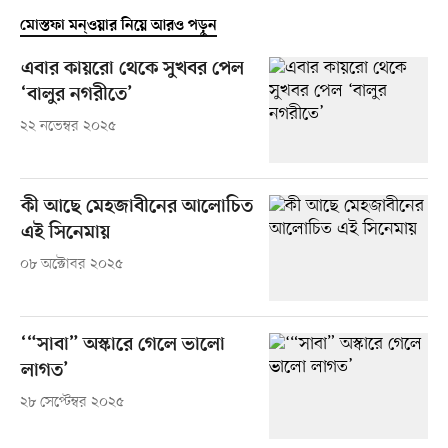
মোস্তফা মন্ওয়ার নিয়ে আরও পড়ুন
এবার কায়রো থেকে সুখবর পেল
‘বালুর নগরীতে’
২২ নভেম্বর ২০২৫
কী আছে মেহজাবীনের আলোচিত
এই সিনেমায়
০৮ অক্টোবর ২০২৫
‘“সাবা” অস্কারে গেলে ভালো
লাগত’
২৮ সেপ্টেম্বর ২০২৫