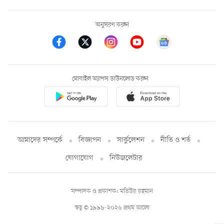
অনুসরণ করুন
মোবাইল অ্যাপস ডাউনলোড করুন
আমাদের সম্পর্কে
বিজ্ঞাপন
সার্কুলেশন
নীতি ও শর্ত
যোগাযোগ
নিউজলেটার
সম্পাদক ও প্রকাশক: মতিউর রহমান
স্বত্ব © ১৯৯৮-২০২৬ প্রথম আলো