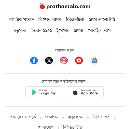
নাগরিক সংবাদ
কিশোর আলো
বিজ্ঞানচিন্তা
প্রথম আলো ট্রাস্ট
বন্ধুসভা
চিরন্তন ১৯৭১
ইপেপার
প্রথমা
মোবাইল ভ্যাস
অনুসরণ করুন
মোবাইল অ্যাপস ডাউনলোড করুন
আমাদের সম্পর্কে
বিজ্ঞাপন
সার্কুলেশন
নীতি ও শর্ত
যোগাযোগ
নিউজলেটার