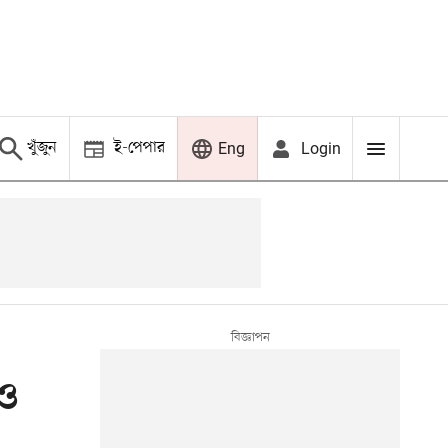
খুঁজুন
ই-পেপার
Login
Eng
কও