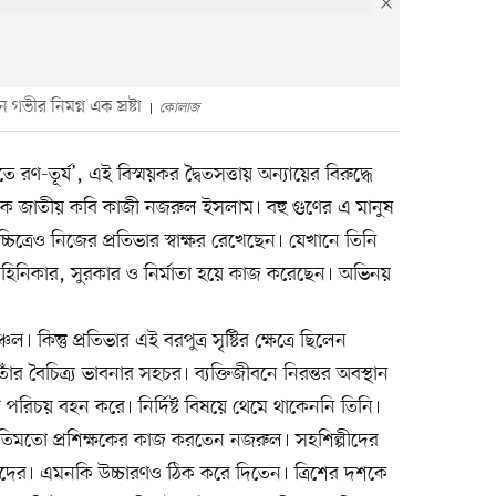
ন গভীর নিমগ্ন এক স্রষ্টা
কোলাজ
রণ-তূর্য’, এই বিস্ময়কর দ্বৈতসত্তায় অন্যায়ের বিরুদ্ধে
েমিক জাতীয় কবি কাজী নজরুল ইসলাম। বহু গুণের এ মানুষ
িত্রেও নিজের প্রতিভার স্বাক্ষর রেখেছেন। যেখানে তিনি
হিনিকার, সুরকার ও নির্মাতা হয়ে কাজ করেছেন। অভিনয়
 কিন্তু প্রতিভার এই বরপুত্র সৃষ্টির ক্ষেত্রে ছিলেন
াঁর বৈচিত্র্য ভাবনার সহচর। ব্যক্তিজীবনে নিরন্তর অবস্থান
যের পরিচয় বহন করে। নির্দিষ্ট বিষয়ে থেমে থাকেননি তিনি।
তিমতো প্রশিক্ষকের কাজ করতেন নজরুল। সহশিল্পীদের
ীদের। এমনকি উচ্চারণও ঠিক করে দিতেন। ত্রিশের দশকে