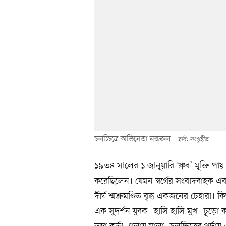
চলচ্চিত্রে অভিনেতা নজরুল
ছবি: সংগৃহীত
১৯৩৪ সালের ১ জানুয়ারি ‘ধ্রুব’ মুক্তি প
করেছিলেন। যেমন স্বর্গের সংবাদবাহক এবং
দীর্ঘ শ্মশ্রুমণ্ডিত বৃদ্ধ একজনের চেহারা।
এক সুদর্শন যুবক। হাসি হাসি মুখ। চুড়ো ক