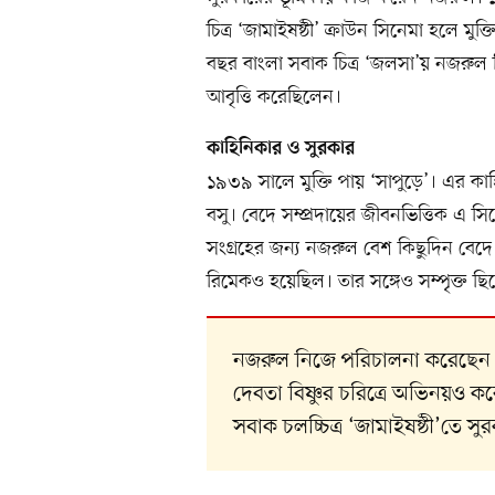
চিত্র ‘জামাইষষ্ঠী’ ক্রাউন সিনেমা হলে 
বছর বাংলা সবাক চিত্র ‘জলসা’য় নজরুল 
আবৃত্তি করেছিলেন।
কাহিনিকার ও সুরকার
১৯৩৯ সালে মুক্তি পায় ‘সাপুড়ে’। এর 
বসু। বেদে সম্প্রদায়ের জীবনভিত্তিক এ স
সংগ্রহের জন্য নজরুল বেশ কিছুদিন বেদে 
রিমেকও হয়েছিল। তার সঙ্গেও সম্পৃক্ত 
নজরুল নিজে পরিচালনা করেছেন ‘ধূ
দেবতা বিষ্ণুর চরিত্রে অভিনয়ও 
সবাক চলচ্চিত্র ‘জামাইষষ্ঠী’তে 