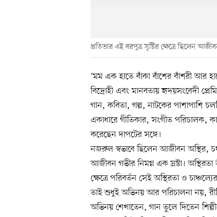
প্রতিভার এই বরপুত্র সৃষ্টির ক্ষেত্রে ছিলেন আজীব
‘মম এক হাতে বাঁকা বাঁশের বাঁশরী আর হাতে 
বিদ্রোহী এবং মানবতায় হৃদয়সংবেদী প্র
গান, কবিতা, গল্প, নাটকের পাশাপাশি চলচ্চ
একাধারে গীতিকার, সংগীত পরিচালক, কা
করেছেন দাপটের সঙ্গে।
নজরুল স্বভাবে ছিলেন আজীবন অস্থির, চঞ্চল।
আজীবন গভীর নিমগ্ন এক স্রষ্টা। অস্থিরতা ত
ক্ষেত্রে পরিবর্তন সেই অস্থিরতা ও চাঞ্চল্
তাই শুধুই অভিনয় আর পরিচালনা নয়, রী
অভিনয় শেখাতেন, গান তুলে দিতেন শিল্প