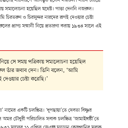
্দায় এভাবেই নারদরূপে আবির্ভূত হলেন নজরুল। নারদ চরিত্রে
ায় সমালোচনা হয়েছিল যথেষ্ট। পাত্তা দেননি নজরুল।
 চিরতরুণ ও চিরসুন্দর নারদের রূপই দেওয়ার চেষ্টা
জরুলের প্রাপ্য সম্মানী নিয়ে প্রতারণা করায় ১৯৩৪ সালে এই
 নিয়ে সে সময় পত্রিকায় সমালোচনা হয়েছিল
জরুল তাঁর জবাব দেন। তিনি বলেন, ‘আমি
 দেওয়ার চেষ্টা করেছি।’
নামের একটি চলচ্চিত্র। ‘ধূপছায়া’তে দেবতা বিষ্ণুর
অমর চৌধুরী পরিচালিত সবাক চলচ্চিত্র ‘জামাইষষ্ঠী’তে
৯৩১ সালের ১১ এপ্রিল জেএফ ম্যাডান কোম্পানির সবাক