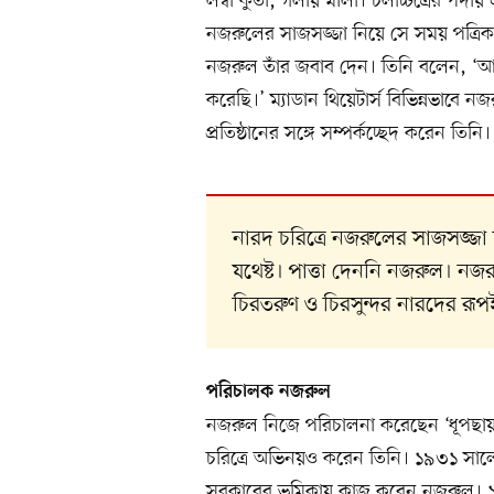
লম্বা কুর্তা, গলায় মালা। চলচ্চিত্রের পর
নজরুলের সাজসজ্জা নিয়ে সে সময় পত্রিক
নজরুল তাঁর জবাব দেন। তিনি বলেন, ‘আমি
করেছি।’ ম্যাডান থিয়েটার্স বিভিন্নভাবে ন
প্রতিষ্ঠানের সঙ্গে সম্পর্কচ্ছেদ করেন তিনি।
নারদ চরিত্রে নজরুলের সাজসজ্জা
যথেষ্ট। পাত্তা দেননি নজরুল। ন
চিরতরুণ ও চিরসুন্দর নারদের রূপই
পরিচালক নজরুল
নজরুল নিজে পরিচালনা করেছেন ‘ধূপছায়া’ 
চরিত্রে অভিনয়ও করেন তিনি। ১৯৩১ সালে 
সুরকারের ভূমিকায় কাজ করেন নজরুল। ১