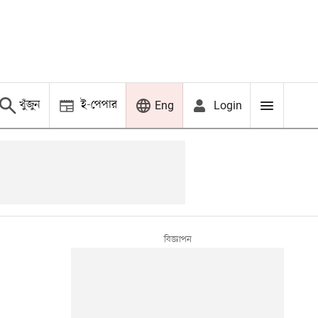
খুঁজুন
ই-পেপার
Login
Eng