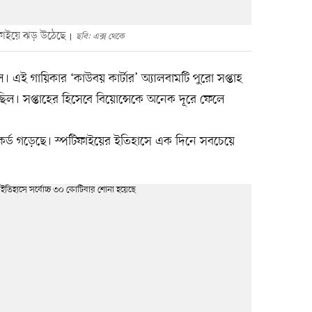
িফাইয়ে ঝড় উঠেছে
ছবি: এক্স থেকে
 এই গায়িকার ‘কাউবয় কার্টার’ অ্যালবামটি পুরো সপ্তাহ
ল। সপ্তাহের হিসেবে বিয়োন্সেকে অনেক দূরে ফেলে
েকর্ড গড়েছে। স্পটিফাইয়ের ইতিহাসে এক দিনে সবচেয়ে