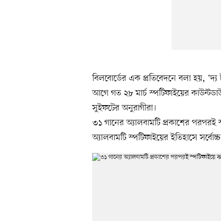
বিলবোর্ডের এক প্রতিবেদনে বলা হয়, ‘দ্য ট
আগে গত ২৮ মার্চ স্পটিফাইয়ের কাউন্টড
সুইফটের অনুরাগীরা।
৩১ গানের অ্যালবামটি প্রকাশের পরপরই স
অ্যালবামটি স্পটিফাইয়ের ইতিহাসে সর্বো