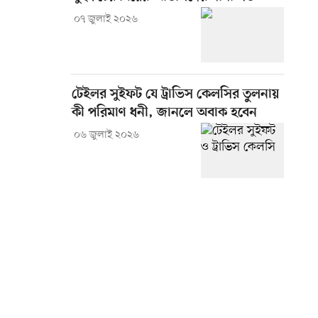
০৭ জুলাই ২০২৬
টেইলর সুইফট যে ট্রাভিস কেলসির তুলনায়
কী পরিমাণ ধনী, জানলে অবাক হবেন
০৬ জুলাই ২০২৬