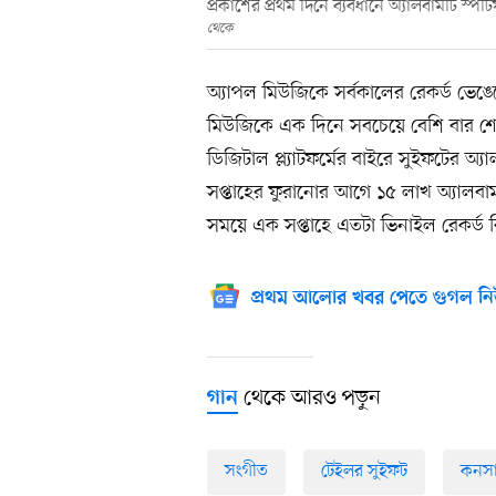
প্রকাশের প্রথম দিনে ব্যবধানে অ্যালবামটি স্
থেকে
অ্যাপল মিউজিকে সর্বকালের রেকর্ড ভেঙে
মিউজিকে এক দিনে সবচেয়ে বেশি বার শো
ডিজিটাল প্ল্যাটফর্মের বাইরে সুইফটের অ
সপ্তাহের ফুরানোর আগে ১৫ লাখ অ্যালবাম
সময়ে এক সপ্তাহে এতটা ভিনাইল রেকর্ড বি
প্রথম আলোর খবর পেতে গুগল নি
থেকে আরও পড়ুন
গান
সংগীত
টেইলর সুইফট
কনসার