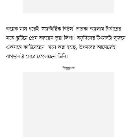
কয়েক মাস ধরেই ‘ফ্যান্টাস্টিক বিস্টস’ তারকা ক্যালাম টার্নারের
সঙ্গে ছুটিয়ে প্রেম করছেন ডুয়া লিপা। বড়দিনের উৎসবটা দুজনে
একসঙ্গে কাটিয়েছেন। মনে করা হচ্ছে, উৎসবের আমেজেই
বাগ্‌দানটা সেরে ফেলেছেন তিনি।