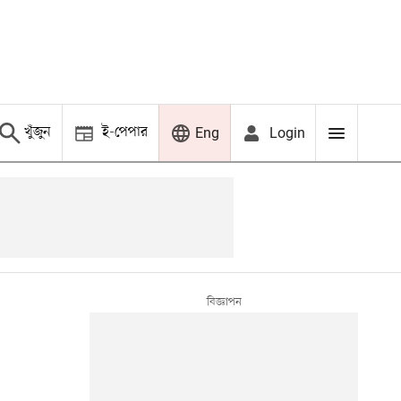
খুঁজুন
ই-পেপার
Login
Eng