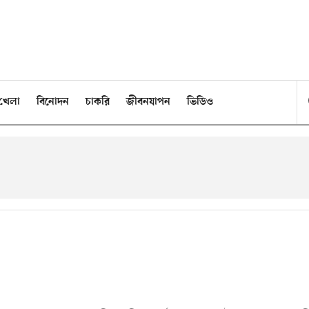
খেলা
বিনোদন
চাকরি
জীবনযাপন
ভিডিও