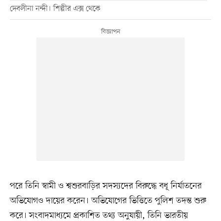
দেবলীনা নন্দী। শিল্পীর এক্স থেকে
পরে তিনি স্বামী ও শ্বশুরবাড়ির সদস্যদের বিরুদ্ধে বধূ নির্যাতনের
অভিযোগও দায়ের করেন। অভিযোগের ভিত্তিতে পুলিশ তদন্ত শুরু
করে। সংবাদমাধ্যমে প্রকাশিত তথ্য অনুযায়ী, তিনি ভারতীয়