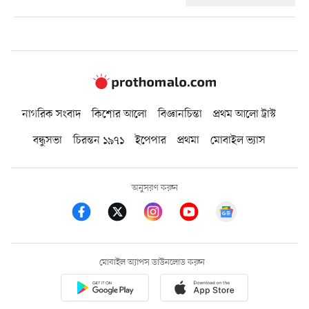
নাগরিক সংবাদ
কিশোর আলো
বিজ্ঞানচিন্তা
প্রথম আলো ট্রাস্ট
বন্ধুসভা
চিরন্তন ১৯৭১
ইপেপার
প্রথমা
মোবাইল ভ্যাস
অনুসরণ করুন
মোবাইল অ্যাপস ডাউনলোড করুন