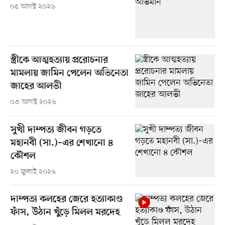
০৫ আগস্ট ২০২৬
স্ত্রীকে আত্মহত্যায় প্ররোচনার
মামলায় জামিন পেলেন অভিনেতা
জাহের আলভী
০৩ আগস্ট ২০২৬
সুখী দাম্পত্য জীবন গড়তে
মহানবী (সা.)–এর শেখানো ৪
কৌশল
২০ জুলাই ২০২৬
দাম্পত্য কলহের জেরে হত্যাকাণ্ড
ফাঁস, উঠান খুঁড়ে মিলল মরদেহ