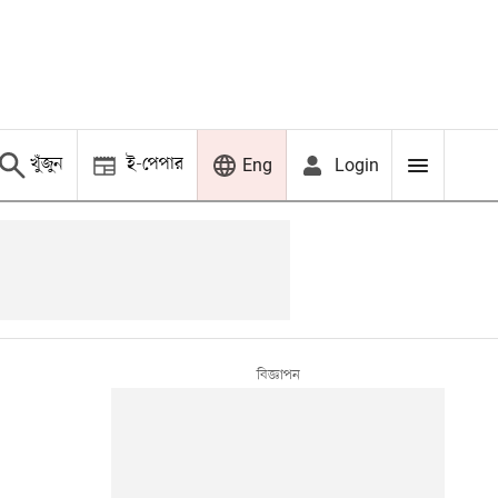
খুঁজুন
ই-পেপার
Login
Eng