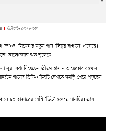
ূর
ভিডিওচিত্র থেকে নেওয়া
া ‘তাণ্ডব’ সিনেমার নতুন গান ‘লিচুর বাগানে’ এসেছে।
িমতো আলোচনার ঝড় তুলেছে।
লা নূর। কণ্ঠ দিয়েছেন প্রীতম হাসান ও জেফার রহমান।
টেম গানের ভিডিও চিত্রটি দেখতে হুমড়ি খেয়ে পড়ছেন
ধানে ৮০ হাজারের বেশি ‘ভিউ’ হয়েছে গানটির। প্রায়