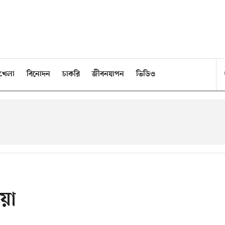
খেলা
বিনোদন
চাকরি
জীবনযাপন
ভিডিও
য়া