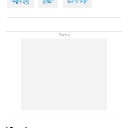
শিল্পীর মৃত্যু
দুর্ঘটনা
সংগীত শিল্পী