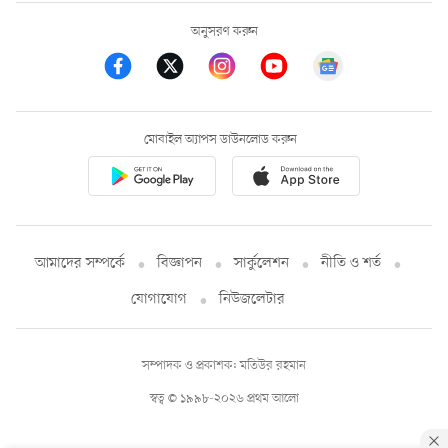
অনুসরণ করুন
মোবাইল অ্যাপস ডাউনলোড করুন
আমাদের সম্পর্কে
বিজ্ঞাপন
সার্কুলেশন
নীতি ও শর্ত
যোগাযোগ
নিউজলেটার
সম্পাদক ও প্রকাশক: মতিউর রহমান
স্বত্ব © ১৯৯৮-২০২৬ প্রথম আলো