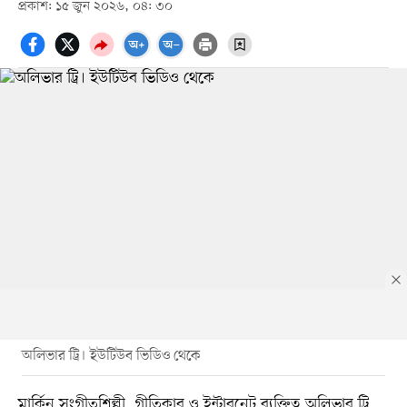
প্রকাশ: ১৫ জুন ২০২৬, ০৪: ৩০
অলিভার ট্রি। ইউটিউব ভিডিও থেকে
মার্কিন সংগীতশিল্পী, গীতিকার ও ইন্টারনেট ব্যক্তিত্ব অলিভার ট্রি