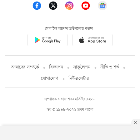
মোবাইল অ্যাপস ডাউনলোড করুন
আমাদের সম্পর্কে
বিজ্ঞাপন
সার্কুলেশন
নীতি ও শর্ত
যোগাযোগ
নিউজলেটার
সম্পাদক ও প্রকাশক: মতিউর রহমান
স্বত্ব © ১৯৯৮-২০২৬ প্রথম আলো