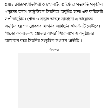
প্রয়াত রবীন্দ্রসংগীতশিল্পী ও ছায়ানটের প্রতিষ্ঠাতা সভাপতি সন্‌জীদা
খাতুনের স্মরণে অস্ট্রেলিয়ার সিডনিতে অনুষ্ঠিত হলো এক ব্যতিক্রমী
সংগীতানুষ্ঠান। শোক ও শ্রদ্ধার আবহে সাজানো এ আয়োজন
অনুষ্ঠিত হয় গত রোববার সিডনির আর্মিংটন কমিউনিটি সেন্টারে।
‘গানের ঝরনাতলায় শ্রোতার আসর’ শিরোনামে এ অনুষ্ঠানের
আয়োজন করে সিডনির সংস্কৃতিক সংগঠন ‘প্রতীতি’।