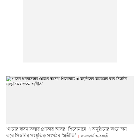
‘গানের ঝরনাতলায় শ্রোতার আসর’ শিরোনামে এ অনুষ্ঠানের আয়োজন
করে সিডনির সংস্কৃতিক সংগঠন ‘প্রতীতি’
এডওয়ার্ড অধিকারী