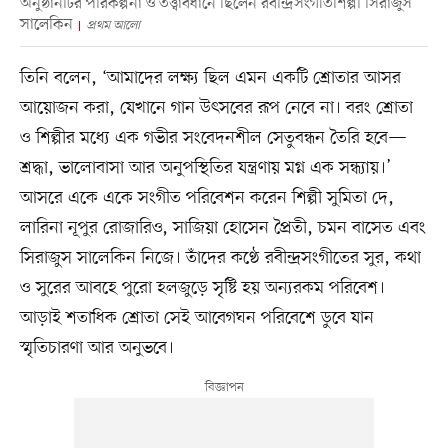
অনুষ্ঠানটির পরিকল্পনা ও তত্ত্বাবধানে ছিলেন রবীন্দ্রসংগীতশিল্পী সিরাজুস
সালেকিন
প্রথম আলো
তিনি বলেন, ‘আমাদের লক্ষ্য ছিল এমন একটি শ্রোতার আসর
আয়োজন করা, যেখানে গান উৎসবের রূপ নেবে না। বরং শ্রোতা
ও শিল্পীর মধ্যে এক গভীর সংবেদনশীল সেতুবন্ধন তৈরি হবে—
শ্রদ্ধা, ভালোবাসা আর অনুপস্থিতির যন্ত্রণায় মগ্ন এক সন্ধ্যায়।’
আসরে একে একে সংগীত পরিবেশন করেন শিল্পী সুমিতা দে,
লারিনা নূপুর রোজারিও, সাজিয়া হোসেন প্রৈতী, চমন বাসেত এবং
সিরাজুস সালেকিন নিজে। তাঁদের কণ্ঠে রবীন্দ্রসংগীতের সুর, কথা
ও সুরের আবহে পুরো হলজুড়ে সৃষ্টি হয় অন্যরকম পরিবেশ।
আড়াই শতাধিক শ্রোতা সেই আবেগঘন পরিবেশে ডুবে যান
স্মৃতিচারণা আর অনুভবে।