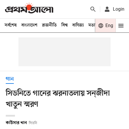
Login
সর্বশেষ
বাংলাদেশ
রাজনীতি
বিশ্ব
বাণিজ্য
মতামত
খেলা
Eng
বিনো
গান
সিডনিতে গানের ঝরনাতলায় সন্‌জীদা
খাতুন স্মরণ
কাউসার খান
সিডনি