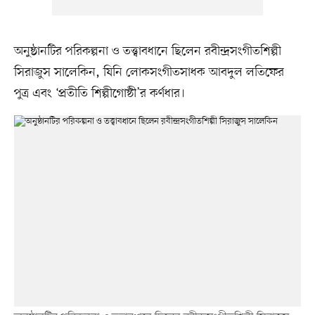
অনুষ্ঠানটির পরিকল্পনা ও তত্ত্বাবধানে ছিলেন রবীন্দ্রসংগীতশিল্পী
সিরাজুস সালেকিন, যিনি লোকসংগীতসাধক আবদুল লতিফের
পুত্র এবং ‘প্রতীতি শিল্পীগোষ্ঠী’র কর্ণধার।