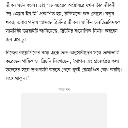
জীবন ঘটনাবহুল। তাই গত বছরের অক্টোবরে যখন তাঁর জীবনী
‘দ্য ওম্যান ইন মি’ প্রকাশিত হয়, রীতিমতো ঝড় তোলে। নতুন
খবর, এবার পর্দায় আসছে ব্রিটনির জীবন। মার্কিন চলচ্চিত্রবিষয়ক
সাময়িকী ভ্যারাইটি জানিয়েছে, ব্রিটনির বায়োপিক নির্মাণ করবেন
জন এম চু।
নিজের বায়োপিকের কথা এক্সে ভক্ত-অনুসারীদের সঙ্গে ভাগাভাগি
করেছেন গায়িকাও। ব্রিটনি লিখেছেন, ‘গোপন এই প্রজেক্টের কথা
ভক্তদের সঙ্গে ভাগাভাগি করতে পেরে খুবই রোমাঞ্চিত বোধ করছি।
সঙ্গে থাকুন।’