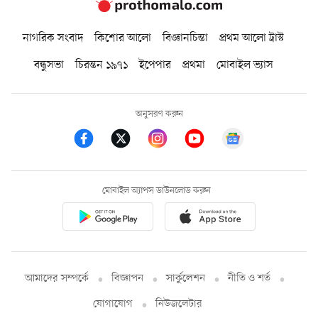
নাগরিক সংবাদ
কিশোর আলো
বিজ্ঞানচিন্তা
প্রথম আলো ট্রাস্ট
বন্ধুসভা
চিরন্তন ১৯৭১
ইপেপার
প্রথমা
মোবাইল ভ্যাস
অনুসরণ করুন
মোবাইল অ্যাপস ডাউনলোড করুন
আমাদের সম্পর্কে
বিজ্ঞাপন
সার্কুলেশন
নীতি ও শর্ত
যোগাযোগ
নিউজলেটার