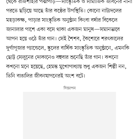
থেকে রাজশাহীর পদ্মাপাড়—সাংস্কৃতিক ও সামাজিক জীবনের নানা
পরতে ছড়িয়ে আছে তাঁর কণ্ঠের উপস্থিতি। কোনো নাট্যদলের
মহড়াকক্ষ, পাড়ার সাংস্কৃতিক অনুষ্ঠান কিংবা বর্ষার বিকেলে
জানালার পাশে একা বসে থাকা একজন মানুষ—সমানভাবে
আপন হয়ে ওঠে তাঁর গান। সেই শৈশব, কৈশোরে শরৎকালের
দুর্গাপূজার প্যান্ডেলে, স্কুলের বার্ষিক সাংস্কৃতিক অনুষ্ঠানে, এমনকি
ছোট্ট সেলুনের দোকানেও বহুবার শুনেছি তাঁর গান। কখনো
কখনো মনে হয়েছে, হেমন্ত মুখোপাধ্যায় শুধু একজন শিল্পী নন,
তিনি বাঙালির জীবনযাপনেরই অংশ বটে।