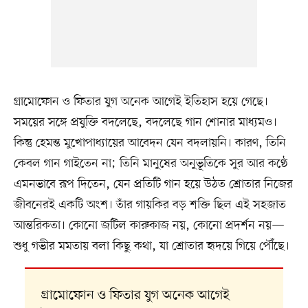
গ্রামোফোন ও ফিতার যুগ অনেক আগেই ইতিহাস হয়ে গেছে।
সময়ের সঙ্গে প্রযুক্তি বদলেছে, বদলেছে গান শোনার মাধ্যমও।
কিন্তু হেমন্ত মুখোপাধ্যায়ের আবেদন যেন বদলায়নি। কারণ, তিনি
কেবল গান গাইতেন না; তিনি মানুষের অনুভূতিকে সুর আর কণ্ঠে
এমনভাবে রূপ দিতেন, যেন প্রতিটি গান হয়ে উঠত শ্রোতার নিজের
জীবনেরই একটি অংশ। তাঁর গায়কির বড় শক্তি ছিল এই সহজাত
আন্তরিকতা। কোনো জটিল কারুকাজ নয়, কোনো প্রদর্শন নয়—
শুধু গভীর মমতায় বলা কিছু কথা, যা শ্রোতার হৃদয়ে গিয়ে পৌঁছে।
গ্রামোফোন ও ফিতার যুগ অনেক আগেই