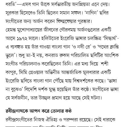
ধরতি’—এসব গান তাঁকে সর্বভারতীয় জনপ্রিয়তা এনে দেয়।
সুরকার হিসেবেও তিনি ছিলেন সমান সফল। ‘নাগিন’ ছবির
সংগীতের জন্য অর্জন করেন ফিল্মফেয়ার পুরস্কার।
হেমন্ত মুখোপাধ্যায়ের জীবনের গৌরবময় অর্জনগুলোর একটি
আসে ১৯৭২ সালে। হলিউডের ইংরেজি ভাষার চলচ্চিত্র ‘সিদ্ধার্থ’-
এ ব্যবহৃত হয় তাঁর গাওয়া বাংলা গান ‘ও নদী রে’ ও ‘পথের ক্লান্তি
ভুলে’। শুধু তা–ই নয়, কনরাড রুকস পরিচালিত ছবিটির আংশিক
সংগীত পরিচালনাও করেছিলেন তিনি। এর মধ্য দিয়ে শশী
কাপুর, সিমি গ্রেওয়াল অভিনীত আন্তর্জাতিক মূলধারার একটি
ইংরেজি ছবিতে বাংলা গান পৌঁছে যায় বিশ্বদর্শকের কাছে। ‘ভাষা
না বুঝেও’ বিদেশি দর্শক মুগ্ধ হয়েছিল তাঁর কণ্ঠে। সংগীতের ভাষা
যে সর্বজনীন, তার উজ্জ্বল প্রমাণ হয়ে আছে সেই ঘটনা।
রবীন্দ্রনাথকে আপন করে তোলার কণ্ঠ
রবীন্দ্রসংগীতের নিজস্ব ঐতিহ্য ও পরম্পরা রয়েছে। সেই ধারাকে