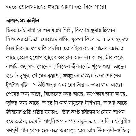
বৃহত্তর শ্রোতাসমাজের হৃদয়ে জায়গা করে নিতে পারে।
আজও সমকালীন
দ্বিমত নেই মান্না দে অসাধারণ শিল্পী, কিশোর কুমার ছিলেন
বিস্ময়কর প্রতিভা। মোহাম্মদ রাফি, মুকেশ কিংবা তালাত মাহমুদও
নিজ নিজ জায়গায় কিংবদন্তি। এর বাইরে বাংলা গানের শ্রোতার
কাছে হেমন্ত মুখোপাধ্যায়ের অবস্থান আলাদা। কারণ, তাঁর কণ্ঠে
বাঙালি শুধু গান শোনে না, নিজের জীবনকেই খুঁজে পায়। ভাদ্রের
গুমোট দুপুর, পৌষের কুয়াশা, ফাল্গুনের হাওয়া কিংবা শ্রাবণের
টুপটাপ বৃষ্টি—প্রতিটি ঋতুর জন্য যেন তাঁর আলাদা গান আছে।
প্রেমের জন্য আছে, বিচ্ছেদের জন্য আছে, অপেক্ষার জন্য আছে,
স্মৃতির জন্য আছে। আছে নিঃসঙ্গ মানুষের দীর্ঘশ্বাস, আবার আছে
জীবনের প্রতি গভীর মমতাও। তাঁর কণ্ঠে রবীন্দ্রনাথ যেমন আপন
হয়ে ওঠেন, তেমনি আধুনিক গান পায় নতুন ভাষা। সলিল চৌধুরীর
গণমুখী গান থেকে শুরু করে উত্তমকুমারের রোমান্টিক পর্দা-ব্যক্তিত্ব