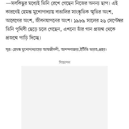
—সবকিছুর মধ্যেই তিনি রেখে গেছেন নিজের অনন্য ছাপ। এই
কারণেই হেমন্ত মুখোপাধ্যায় বাঙালির সাংস্কৃতিক স্মৃতির অংশ,
আবেগের অংশ, জীবনযাপনের অংশ। ১৯৮৯ সালের ২৬ সেপ্টেম্বর
তিনি পৃথিবী ছেড়ে চলে গেছেন, এখনো তাঁর গান প্রজন্ম থেকে
প্রজন্মে পাড়ি দিচ্ছে।
সূত্র: হেমন্ত মুখোপাধ্যায়ের আত্মজীবনী, আনন্দবাজার,ইটিভি ভারত,প্রহর।