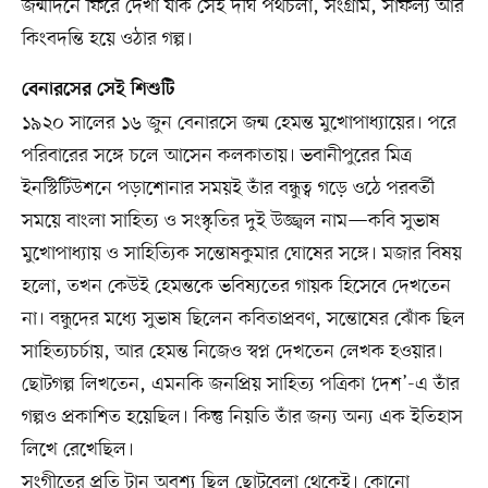
জন্মদিনে ফিরে দেখা যাক সেই দীর্ঘ পথচলা, সংগ্রাম, সাফল্য আর
কিংবদন্তি হয়ে ওঠার গল্প।
বেনারসের সেই শিশুটি
১৯২০ সালের ১৬ জুন বেনারসে জন্ম হেমন্ত মুখোপাধ্যায়ের। পরে
পরিবারের সঙ্গে চলে আসেন কলকাতায়। ভবানীপুরের মিত্র
ইনস্টিটিউশনে পড়াশোনার সময়ই তাঁর বন্ধুত্ব গড়ে ওঠে পরবর্তী
সময়ে বাংলা সাহিত্য ও সংস্কৃতির দুই উজ্জ্বল নাম—কবি সুভাষ
মুখোপাধ্যায় ও সাহিত্যিক সন্তোষকুমার ঘোষের সঙ্গে। মজার বিষয়
হলো, তখন কেউই হেমন্তকে ভবিষ্যতের গায়ক হিসেবে দেখতেন
না। বন্ধুদের মধ্যে সুভাষ ছিলেন কবিতাপ্রবণ, সন্তোষের ঝোঁক ছিল
সাহিত্যচর্চায়, আর হেমন্ত নিজেও স্বপ্ন দেখতেন লেখক হওয়ার।
ছোটগল্প লিখতেন, এমনকি জনপ্রিয় সাহিত্য পত্রিকা ‘দেশ’-এ তাঁর
গল্পও প্রকাশিত হয়েছিল। কিন্তু নিয়তি তাঁর জন্য অন্য এক ইতিহাস
লিখে রেখেছিল।
সংগীতের প্রতি টান অবশ্য ছিল ছোটবেলা থেকেই। কোনো