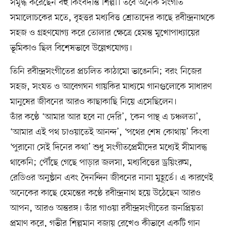
সমৃদ্ধ করেছেন বহু কিংবদন্তি শিল্পী। তবে অনেক সংগীত
সমালোচকের মতে, বৃহত্তর মধ্যবিত্ত শ্রোতাদের কাছে রবীন্দ্রনাথকে
সহজ ও গ্রহণযোগ্য করে তোলার ক্ষেত্রে হেমন্ত মুখোপাধ্যায়ের
ভূমিকাও ছিল বিশেষভাবে উল্লেখযোগ্য।
তিনি রবীন্দ্রসংগীতের প্রচলিত কাঠামো ভাঙেননি; বরং নিজের
সহজ, সংযত ও আবেগঘন গায়কির মাধ্যমে গানগুলোকে সাধারণ
মানুষের জীবনের আরও কাছাকাছি নিয়ে এসেছিলেন।
তাঁর কণ্ঠে ‘আমার আর হবে না দেরি’, ‘কেন পান্থ এ চঞ্চলতা’,
‘আমার এই পথ চাওয়াতেই আনন্দ’, ‘পথের শেষ কোথায়’ কিংবা
‘পুরানো সেই দিনের কথা’ শুধু সংগীতপ্রেমীদের মধ্যেই সীমাবদ্ধ
থাকেনি; পৌঁছে গেছে পাড়ার জলসা, মধ্যবিত্তের ড্রয়িংরুম,
রেডিওর অনুষ্ঠান এবং দৈনন্দিন জীবনের নানা মুহূর্তে। এ কারণেই
অনেকের কাছে হেমন্তের কণ্ঠে রবীন্দ্রনাথ হয়ে উঠেছেন আরও
আপন, আরও অন্তরঙ্গ। তাঁর গাওয়া রবীন্দ্রসংগীতের জনপ্রিয়তা
প্রমাণ করে, গভীর শিল্পমান বজায় রেখেও কীভাবে একটি গান