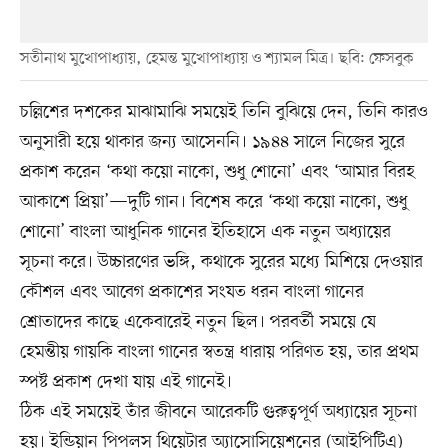
সতীনাথ মুখোপাধ্যায়, হেমন্ত মুখোপাধ্যায় ও শ্যামল মিত্র। ছবি: ফেসবুক
চল্লিশের দশকের মাঝামাঝি সময়েই তিনি বুঝিয়ে দেন, তিনি কারও
অনুসারী হয়ে থাকার জন্য আসেননি। ১৯৪৪ সালে নিজের সুরে
প্রকাশ করেন ‘কথা কয়ো নাকো, শুধু শোনো’ এবং ‘আমার বিরহ
আকাশে প্রিয়া’—দুটি গান। বিশেষ করে ‘কথা কয়ো নাকো, শুধু
শোনো’ বাংলা আধুনিক গানের ইতিহাসে এক নতুন অধ্যায়ের
সূচনা করে। উচ্চারণের ভঙ্গি, কথাকে সুরের মধ্যে মিশিয়ে দেওয়ার
কৌশল এবং আবেগ প্রকাশের সংযত ধরন বাংলা গানের
শ্রোতাদের কাছে একেবারেই নতুন ছিল। পরবর্তী সময়ে যে
হেমন্তীয় গায়কি বাংলা গানের স্বতন্ত্র ধারায় পরিণত হয়, তার প্রথম
স্পষ্ট প্রকাশ দেখা যায় এই গানেই।
ঠিক এই সময়েই তাঁর জীবনে আরেকটি গুরুত্বপূর্ণ অধ্যায়ের সূচনা
হয়। ইন্ডিয়ান পিপলস থিয়েটার অ্যাসোসিয়েশনের (আইপিটিএ)