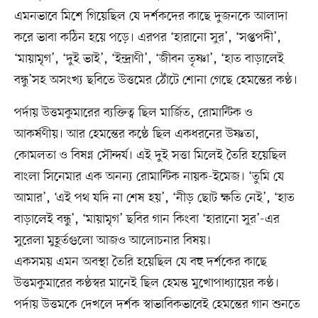
এমনভাবে মিশে গিয়েছিল যে দর্শকদের কাছে দুজনকে আলাদা
করে ভাবা কঠিন হয়ে পড়ে। এরপর ‘হারানো সুর’, ‘সপ্তপদী’,
‘মায়ামৃগ’, ‘দুই ভাই’, ‘ইন্দ্রাণী’, ‘জীবন তৃষ্ণা’, ‘হাত বাড়ালেই
বন্ধু’সহ অসংখ্য ছবিতে উত্তমের ঠোঁটে শোনা গেছে হেমন্তের কণ্ঠ।
পর্দায় উত্তমকুমারের ব্যক্তিত্ব ছিল মার্জিত, রোমান্টিক ও
আকর্ষণীয়। আর হেমন্তের কণ্ঠে ছিল একধরনের উষ্ণতা,
কোমলতা ও বিষণ্ন সৌন্দর্য। এই দুই সত্তা মিলেই তৈরি হয়েছিল
বাংলা সিনেমার এক অনন্য রোমান্টিক নায়ক-ইমেজ। ‘তুমি যে
আমার’, ‘এই পথ যদি না শেষ হয়’, ‘নীড় ছোট ক্ষতি নেই’, ‘হাত
বাড়ালেই বন্ধু’, ‘মায়ামৃগ’ ছবির গান কিংবা ‘হারানো সুর’-এর
সুরেলা মুহূর্তগুলো আজও আলোচনার বিষয়।
একসময় এমন অবস্থা তৈরি হয়েছিল যে বহু দর্শকের কাছে
উত্তমকুমারের কণ্ঠস্বর মানেই ছিল হেমন্ত মুখোপাধ্যায়ের কণ্ঠ।
পর্দায় উত্তমকে দেখলে দর্শক স্বাভাবিকভাবেই হেমন্তের গান শুনতে