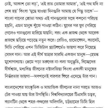
নেই, আকাশ তো বড়’, ‘এই রাত তোমার আমার’, ‘এই পথ যদি না
শেষ হয়’ কিংবা ‘মুছে যাওয়া দিনগুলি আমায় যে পিছু ডাকে’—
বাংলা গানের শ্রোতা অথচ এই গানগুলোর সঙ্গে কখনো পরিচয়
হয়নি, এমন মানুষ খুঁজে পাওয়া কঠিন। যুগের পর যুগ পেরিয়ে
গেলেও গানগুলো হারিয়ে যায়নি; বরং এক প্রজন্ম থেকে আরেক
প্রজন্মে ছড়িয়ে পড়েছে নতুন করে। রেডিও, গ্রামোফোন, ক্যাসেট,
সিডি পেরিয়ে এখন ডিজিটাল প্ল্যাটফর্মেও জায়গা করে নিয়েছে
সেসব গান। আর এই দীর্ঘ যাত্রার সারথি একজন মানুষ—হেমন্ত
মুখোপাধ্যায়। প্রেমে পড়া তরুণের না-বলা অনুভূতি, বিচ্ছেদের
দীর্ঘশ্বাস, মধ্যবিত্ত জীবনের নস্টালজিয়া কিংবা একাকী মানুষের
নির্ভরতার জায়গা—সবখানেই বারবার ফিরে এসেছে তাঁর গান।
বাংলাদেশের সাংস্কৃতিক ও সামাজিক জীবনের নানা পরতে আজও
টের পাওয়া যায় তাঁর উপস্থিতি। বিশ্ববিদ্যালয়ের টিএসসি চত্বর,
ক্যানটিন থেকে শহর–বন্দরের অলিগলি, চট্টগ্রামের ডিসি হিল