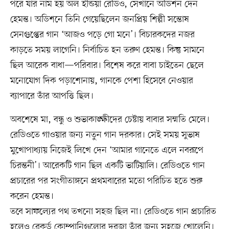
পরে যার নাম হয় অল ইন্ডিয়া রেডিও, সেখানে অডিশন দেন
হেমন্ত। অডিশনে তিনি গেয়েছিলেন জনপ্রিয় শিল্পী সন্তোষ
সেনগুপ্তের গান ‘আজও পড়ে গো মনে’। বিচারকদের নজর
কাড়তে সময় লাগেনি। নির্বাচিত হন তরুণ হেমন্ত। কিন্তু সামনে
ছিল আরেক বাধা—পরিবার। বিশেষ করে বাবা চাইতেন ছেলে
মনোযোগ দিক পড়াশোনায়, গানকে পেশা হিসেবে নেওয়ার
ব্যাপারে তাঁর আপত্তি ছিল।
অবশেষে মা, বন্ধু ও শুভাকাঙ্ক্ষীদের চেষ্টায় বাবার সম্মতি মেলে।
রেডিওতে গাওয়ার জন্য নতুন গান দরকার। সেই সময় সুভাষ
মুখোপাধ্যায় নিজেই লিখে দেন ‘আমার গানেতে এলে নবরূপে
চিরন্তনী’। আরেকটি গান ছিল একটি ভাটিয়ালি। রেডিওতে গান
প্রচারের পর সংগীতাঙ্গনে প্রথমবারের মতো পরিচিত হতে শুরু
করেন হেমন্ত।
তবে সাফল্যের পথ তখনো সহজ ছিল না। রেডিওতে গান প্রচারিত
হলেও রেকর্ড কোম্পানিগুলোর দরজা তাঁর জন্য সহজে খোলেনি।