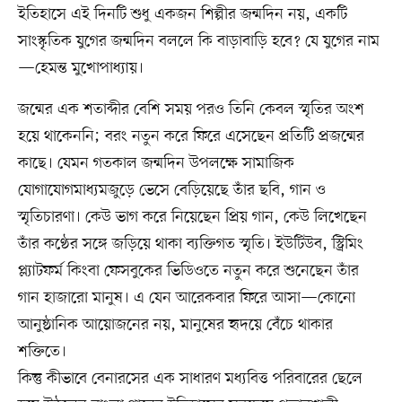
ইতিহাসে এই দিনটি শুধু একজন শিল্পীর জন্মদিন নয়, একটি
সাংস্কৃতিক যুগের জন্মদিন বললে কি বাড়াবাড়ি হবে? যে যুগের নাম
—হেমন্ত মুখোপাধ্যায়।
জন্মের এক শতাব্দীর বেশি সময় পরও তিনি কেবল স্মৃতির অংশ
হয়ে থাকেননি; বরং নতুন করে ফিরে এসেছেন প্রতিটি প্রজন্মের
কাছে। যেমন গতকাল জন্মদিন উপলক্ষে সামাজিক
যোগাযোগমাধ্যমজুড়ে ভেসে বেড়িয়েছে তাঁর ছবি, গান ও
স্মৃতিচারণা। কেউ ভাগ করে নিয়েছেন প্রিয় গান, কেউ লিখেছেন
তাঁর কণ্ঠের সঙ্গে জড়িয়ে থাকা ব্যক্তিগত স্মৃতি। ইউটিউব, স্ট্রিমিং
প্ল্যাটফর্ম কিংবা ফেসবুকের ভিডিওতে নতুন করে শুনেছেন তাঁর
গান হাজারো মানুষ। এ যেন আরেকবার ফিরে আসা—কোনো
আনুষ্ঠানিক আয়োজনের নয়, মানুষের হৃদয়ে বেঁচে থাকার
শক্তিতে।
কিন্তু কীভাবে বেনারসের এক সাধারণ মধ্যবিত্ত পরিবারের ছেলে