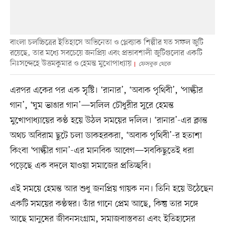
বাংলা চলচ্চিত্রের ইতিহাসে অভিনেতা ও প্লেব্যাক শিল্পীর যত সফল জুটি
রয়েছে, তার মধ্যে সবচেয়ে জনপ্রিয় এবং প্রভাবশালী জুটিগুলোর একটি
নিঃসন্দেহে উত্তমকুমার ও হেমন্ত মুখোপাধ্যায়
ফেসবুক থেকে
এরপর একের পর এক সৃষ্টি। ‘রানার’, ‘অবাক পৃথিবী’, ‘পাল্কীর
গান’, ‘ঘুম ভাঙার গান’—সলিল চৌধুরীর সুরে হেমন্ত
মুখোপাধ্যায়ের কণ্ঠ হয়ে উঠল সময়ের দলিল। ‘রানার’-এর ক্লান্ত
অথচ অবিরাম ছুটে চলা ডাকহরকরা, ‘অবাক পৃথিবী’-র হতাশা
কিংবা ‘পাল্কীর গান’-এর মানবিক আবেগ—সবকিছুতেই ধরা
পড়েছে এক বদলে যাওয়া সমাজের প্রতিচ্ছবি।
এই সময়ে হেমন্ত আর শুধু জনপ্রিয় গায়ক নন। তিনি হয়ে উঠেছেন
একটি সময়ের কণ্ঠস্বর। তাঁর গানে প্রেম আছে, কিন্তু তার সঙ্গে
আছে মানুষের জীবনসংগ্রাম, সমাজবাস্তবতা এবং ইতিহাসের