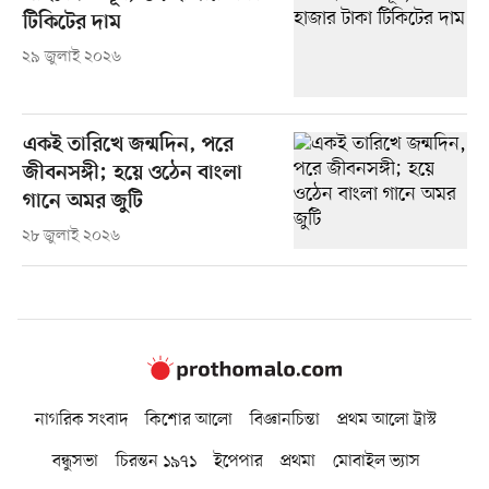
টিকিটের দাম
২৯ জুলাই ২০২৬
একই তারিখে জন্মদিন, পরে
জীবনসঙ্গী; হয়ে ওঠেন বাংলা
গানে অমর জুটি
২৮ জুলাই ২০২৬
নাগরিক সংবাদ
কিশোর আলো
বিজ্ঞানচিন্তা
প্রথম আলো ট্রাস্ট
বন্ধুসভা
চিরন্তন ১৯৭১
ইপেপার
প্রথমা
মোবাইল ভ্যাস