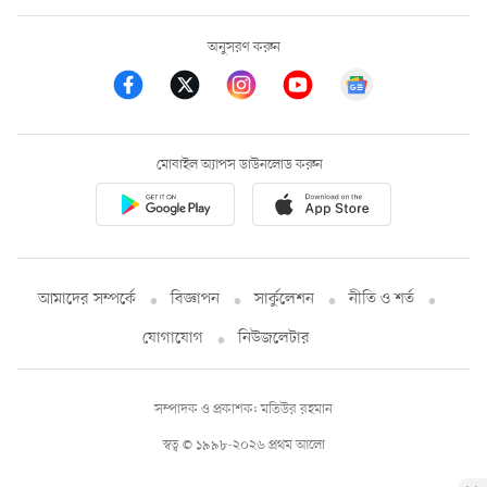
অনুসরণ করুন
মোবাইল অ্যাপস ডাউনলোড করুন
আমাদের সম্পর্কে
বিজ্ঞাপন
সার্কুলেশন
নীতি ও শর্ত
যোগাযোগ
নিউজলেটার
সম্পাদক ও প্রকাশক: মতিউর রহমান
স্বত্ব © ১৯৯৮-২০২৬ প্রথম আলো