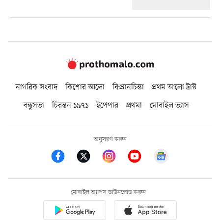
নাগরিক সংবাদ
কিশোর আলো
বিজ্ঞানচিন্তা
প্রথম আলো ট্রাস্ট
বন্ধুসভা
চিরন্তন ১৯৭১
ইপেপার
প্রথমা
মোবাইল ভ্যাস
অনুসরণ করুন
মোবাইল অ্যাপস ডাউনলোড করুন