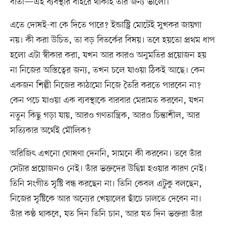
বার্তা—এই ব্যবস্থার বাইরে থাকাই তাঁর জন্য ভালো।
এতে দোষই-বা কে দিতে পারে? ইন্ডাস্ট্রি মোটেই সুখকর জায়গা
নয়। কী করা উচিত, তা বড় বিতর্কের বিষয়। তবে হয়তো প্রথম ধাপ
হলো এটা স্বীকার করা, যখন আর কারও অনুমতির প্রয়োজন হয়
না নিজের অস্তিত্বের জন্য, তখন চলে যাওয়া ঠিকই আছে। কেন
একজন শিল্পী নিজের কাঠামো নিজে তৈরি করতে পারবেন না?
কেন পচে যাওয়া এক ব্যবস্থাকে বারবার মেরামত করবেন, যখন
নতুন কিছু গড়া যায়, আরও গণতান্ত্রিক, আরও চিন্তাশীল, আর
সত্যিকার অর্থেই মৌলিক?
অরিজিৎ এখনো ঘোষণা দেননি, সামনে কী করবেন। তবে তাঁর
সেটার প্রয়োজনও নেই। তাঁর ভক্তদের উদ্বিগ্ন হওয়ার কারণ নেই।
তিনি সংগীত সৃষ্টি বন্ধ করছেন না। তিনি কেবল এটুকু বলছেন,
নিজের সৃষ্টিকে আর অন্যের খেয়ালের ছাঁচে ঢালতে দেবেন না।
তাঁর কণ্ঠ থাকবে, যত দিন তিনি চান, আর যত দিন ভক্তরা তাঁর