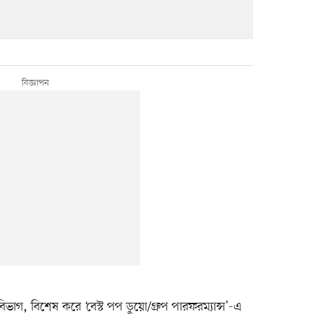
 বিভাগ, বিশেষ করে ‘বেস্ট পপ ডুয়ো/গ্রুপ পারফরম্যান্স’-এ