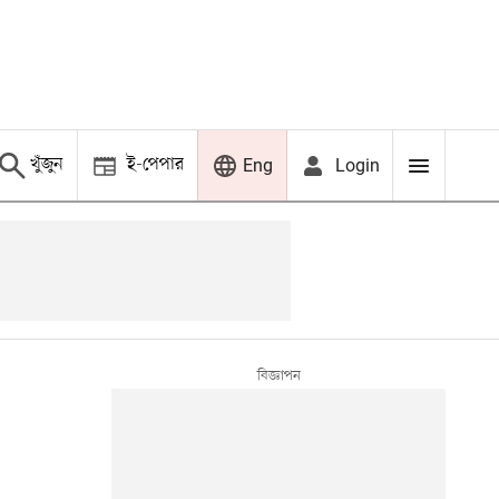
খুঁজুন
ই-পেপার
Login
Eng