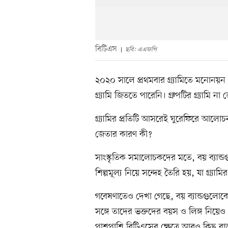
বিটিএস
ছবি: এএফপি
২০২০ সালে প্রথমবার গ্র্যামিতে মনোনয়ন পে
গ্র্যামি জিততে পারেনি। গ্রুপটির গ্র্যামি ন
গ্র্যামির প্রতিটি আসরেই ঘুরেফিরে আলোচন
জেতার কারণ কী?
সাংস্কৃতিক সমালোচকদের মতে, বয় ব্যান্ড
শিল্পমূল্য নিয়ে সন্দেহ তৈরি হয়, যা গ্র্যা
গবেষণাতেও দেখা গেছে, বয় ব্যান্ডগুলোকে
সঙ্গে তাদের ভক্তদের বয়স ও লিঙ্গ নিয়েও
পাশপাশি বিটিএসের ক্ষেত্রে আরও কিছু বাস