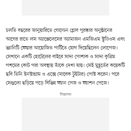
চলতি বছরের জানুয়ারিতে গোল্ডেন গ্লোব পুরস্কার অনুষ্ঠানের
আগের রাতে লস অ্যাঞ্জেলেসের অ্যামাজন এমজিএম স্টুডিওস এবং
ভ্যানিটি ফেয়ার আয়োজিত পার্টিতে যোগ দিয়েছিলেন লোপেজ।
সেখানে একটি হোটেলের বাইরে সাদা পোশাক ও সাদা কৃত্রিম
পশমের কোট পরা অবস্থায় তাঁকে দেখা যায়। সেই মুহূর্তের কয়েকটি
ছবি তিনি ইনস্টাগ্রাম ও এক্সে (সাবেক টুইটার) পোস্ট করেন। পরে
সেগুলো ছড়িয়ে পড়ে বিভিন্ন ফ্যান পেজ ও ফ্যাশন পেজে।