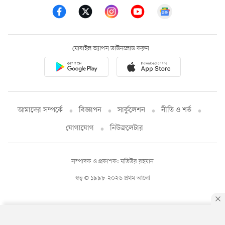
মোবাইল অ্যাপস ডাউনলোড করুন
আমাদের সম্পর্কে
বিজ্ঞাপন
সার্কুলেশন
নীতি ও শর্ত
যোগাযোগ
নিউজলেটার
সম্পাদক ও প্রকাশক: মতিউর রহমান
স্বত্ব © ১৯৯৮-২০২৬ প্রথম আলো