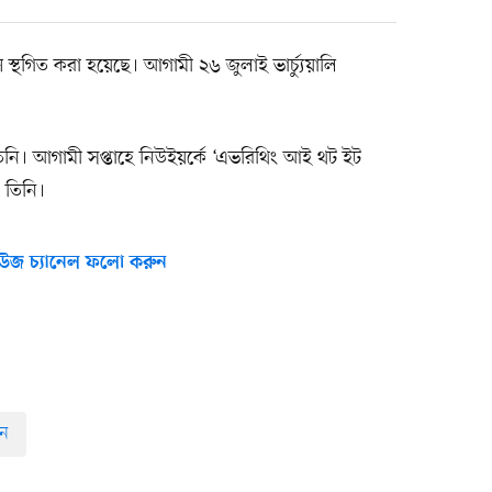
্স স্থগিত করা হয়েছে। আগামী ২৬ জুলাই ভার্চু৵য়ালি
তিনি। আগামী সপ্তাহে নিউইয়র্কে ‘এভরিথিং আই থট ইট
 তিনি।
উজ চ্যানেল ফলো করুন
ান