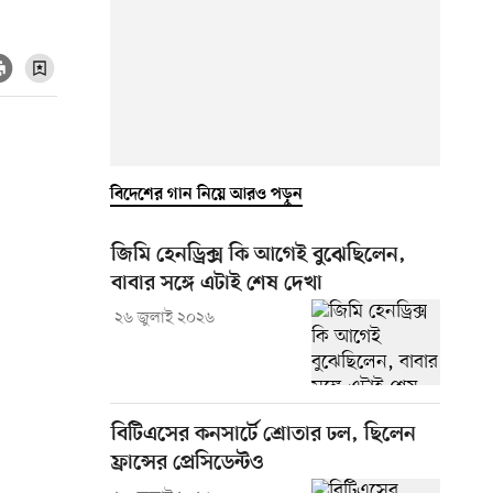
বিদেশের গান নিয়ে আরও পড়ুন
জিমি হেনড্রিক্স কি আগেই বুঝেছিলেন,
বাবার সঙ্গে এটাই শেষ দেখা
২৬ জুলাই ২০২৬
বিটিএসের কনসার্টে শ্রোতার ঢল, ছিলেন
ফ্রান্সের প্রেসিডেন্টও