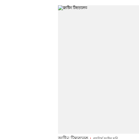
জাস্টিন টিম্বারলেক
রয়টার্স ফাইল ছবি