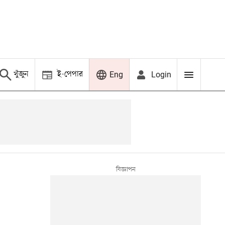
খুঁজুন
ই-পেপার
Login
Eng