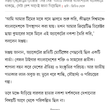
সঞ্জয়–ভেজেড্রিম–নোরার ‘সির সির’ গানটি ফিফার অফিশিয়াল অ্যালবামে
থাকছে, সেটা বেশ আগেই জানা গিয়েছিল
ছবি : ভিডিও থেকে
‘আমি আমার টিমের সঙ্গে বসে ভাবতে শুরু করি, কীভাবে বিশ্বমঞ্চে
বাংলাদেশকে উপস্থাপন করা যায়। তখন আমার ক্রিয়েটিভ ডিরেক্টর
ছায়া কুমারের সঙ্গে মিলে এই জ্যাকেটের নকশা তৈরি করি,’
বললেন সঞ্জয়।
সঞ্জয় জানান, জ্যাকেটের প্রতিটি মোটিফের পেছনেই ছিল একটি
বার্তা। বেঙ্গল টাইগার বাংলাদেশের শক্তি ও সাহসের প্রতীক।
শাপলা বহন করে দেশের ঐতিহ্য ও সংস্কৃতির পরিচয়। আর জাতীয়
পতাকার লাল-সবুজ রং তুলে ধরে শান্তি, সৌহার্দ্য ও পরিচয়ের
গল্প।
তবে মঞ্চে দাঁড়িয়ে বারবার হাতার নকশা দর্শকদের দেখানোর
বিষয়টি আগে থেকে পরিকল্পিত ছিল না।