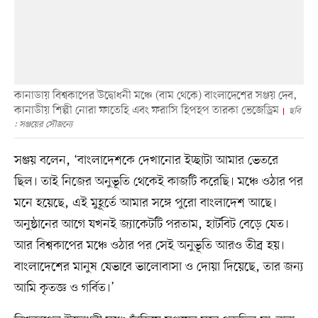
কানাডায় বিশ্বকাপের উদ্বোধনী মঞ্চে (বাম থেকে) বাংলাদেশের সঞ্জয় দেব,
কানাডীয় শিল্পী নোরা ফাতেহি এবং ফরাসি হিপহপ তারকা ভেজেড্রিম
ছবি
: সঞ্জয়ের সৌজন্যে
সঞ্জয় বলেন, ‘বাংলাদেশকে দেখানোর ইচ্ছাটা আমার ভেতরে
ছিল। তাই নিজের অনুভূতি থেকেই কাজটি করেছি। মঞ্চে ওঠার পর
মনে হয়েছে, এই মুহূর্তে আমার সঙ্গে পুরো বাংলাদেশ আছে।
অনুষ্ঠানের আগে যখনই জ্যাকেটটি পরতাম, হার্টবিট বেড়ে যেত।
আর বিশ্বকাপের মঞ্চে ওঠার পর সেই অনুভূতি আরও তীব্র হয়।
বাংলাদেশের মানুষ যেভাবে ভালোবাসা ও দোয়া দিয়েছে, তার জন্য
আমি কৃতজ্ঞ ও গর্বিত।’