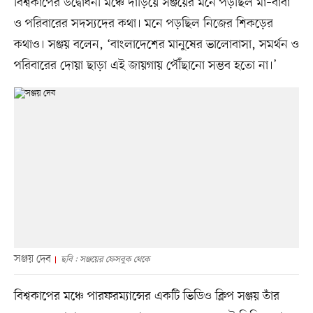
বিশ্বকাপের উদ্বোধনী মঞ্চে দাঁড়িয়ে সঞ্জয়ের মনে পড়ছিল মা–বাবা
ও পরিবারের সদস্যদের কথা। মনে পড়ছিল নিজের শিকড়ের
কথাও। সঞ্জয় বলেন, ‘বাংলাদেশের মানুষের ভালোবাসা, সমর্থন ও
পরিবারের দোয়া ছাড়া এই জায়গায় পৌঁছানো সম্ভব হতো না।’
সঞ্জয় দেব
ছবি : সঞ্জয়ের ফেসবুক থেকে
বিশ্বকাপের মঞ্চে পারফরম্যান্সের একটি ভিডিও ক্লিপ সঞ্জয় তাঁর