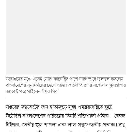
উদ্বোধনের মঞ্চে এসেই নোরা ফাতেহির পাশে দারুণভাবে জ্বলজ্বল করলেন
বাংলাদেশের সুনামগঞ্জের ছেলে সঞ্জয়। কালো প্যান্টের সঙ্গে লাল ফুলহাতার
জ্যাকেট পরে গাইলেন ‘সির সির’
সঞ্জয়ের জ্যাকেটের ডান হাতাজুড়ে সূক্ষ্ম এমব্রয়ডারিতে ফুটে
উঠেছিল বাংলাদেশের পরিচয়ের তিনটি শক্তিশালী প্রতীক—বেঙ্গল
টাইগার, জাতীয় ফুল শাপলা এবং লাল-সবুজ জাতীয় পতাকা। শুধু