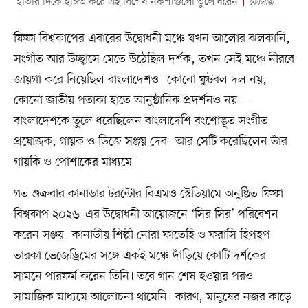
হাতার দিকে ইঙ্গিত করে এই বিশেষ নকশাগুলো তুলে ধরেন
কোলাজ
ফিফা বিশ্বকাপের এবারের উদ্বোধনী মঞ্চে যখন আলোর ঝলকানি,
সংগীত আর উচ্ছ্বাসে মেতে উঠেছিল দর্শক, তখন সেই মঞ্চে নীরবে
জায়গা করে নিয়েছিল বাংলাদেশও। কোনো ফুটবল দল নয়,
কোনো জাতীয় পতাকা হাতে আনুষ্ঠানিক প্রদর্শনও নয়—
বাংলাদেশকে তুলে ধরেছিলেন বাংলাদেশি বংশোদ্ভূত সংগীত
প্রযোজক, গায়ক ও ডিজে সঞ্জয় দেব। আর সেটি করেছিলেন তাঁর
গায়কি ও পোশাকের মাধ্যমে।
গত শুক্রবার কানাডার টরন্টোর বিএমও স্টেডিয়ামে অনুষ্ঠিত ফিফা
বিশ্বকাপ ২০২৬–এর উদ্বোধনী আয়োজনে ‘সির সির’ পরিবেশন
করেন সঞ্জয়। কানাডীয় শিল্পী নোরা ফাতেহি ও ফরাসি হিপহপ
তারকা ভেজেড্রিমের সঙ্গে একই মঞ্চে দাঁড়িয়ে কোটি দর্শকের
সামনে পারফর্ম করেন তিনি। তবে গান শেষ হওয়ার পরও
সামাজিক মাধ্যমে আলোচনা থামেনি। কারণ, মানুষের নজর কাড়ে