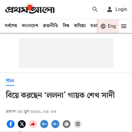
Login
সর্বশেষ
বাংলাদেশ
রাজনীতি
বিশ্ব
বাণিজ্য
মতামত
খেলা
Eng
বিনো
গান
বিয়ে করছেন ‘ললনা’ গায়ক শেখ সাদী
প্রকাশ: ২২ জুন ২০২৬, ০২: ৩৩