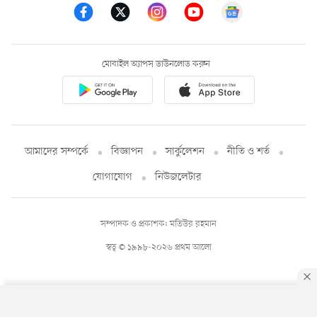
মোবাইল অ্যাপস ডাউনলোড করুন
আমাদের সম্পর্কে
বিজ্ঞাপন
সার্কুলেশন
নীতি ও শর্ত
যোগাযোগ
নিউজলেটার
সম্পাদক ও প্রকাশক: মতিউর রহমান
স্বত্ব © ১৯৯৮-২০২৬ প্রথম আলো