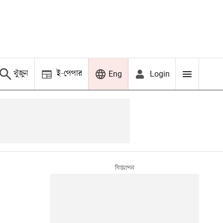
খুঁজুন
ই-পেপার
Login
Eng