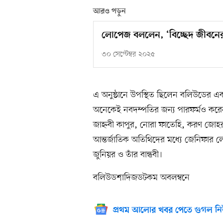
আরও পড়ুন
লোপেজ বললেন, ‘বিচ্ছেদ জীবনের
৩০ সেপ্টেম্বর ২০২৫
এ অনুষ্ঠানে উপস্থিত ছিলেন বলিউডের এক
অনেকেই নবদম্পতির জন্য পারফর্মও করেন। 
জাহ্নবী কাপুর, নোরা ফাতেহি, করণ জোহ
আন্তর্জাতিক অতিথিদের মধ্যে জেনিফার লো
জুনিয়র ও তাঁর বান্ধবী।
বলিউডশাদিজডটকম অবলম্বনে
প্রথম আলোর খবর পেতে গুগল নি