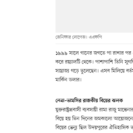
জেনিফার লোপেজ। এএফপি
১৯৯৯ সালে গানের জগতে পা রাখার পর 
করে রয়্যালটি থেকে। পাশাপাশি তিনি সুগন
সাম্রাজ্য গড়ে তুলেছেন। এসব মিলিয়ে বর
মার্কিন ডলার।
নেত্রা–ভামসির রাজকীয় বিয়ের ঝলক
যুক্তরাষ্ট্রপ্রবাসী ব্যবসায়ী রামা রাজু মান্ত
বিয়ে হয় তিন দিনের জমকালো আয়োজনে। অন
বিয়ের ভেন্যু ছিল উদয়পুরের ঐতিহাসিক ত