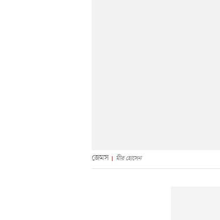
জেমস
মীর হোসেন