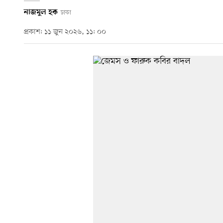
নাজমুল হক
ঢাকা
প্রকাশ: ১১ জুন ২০২৬, ১১: ০০