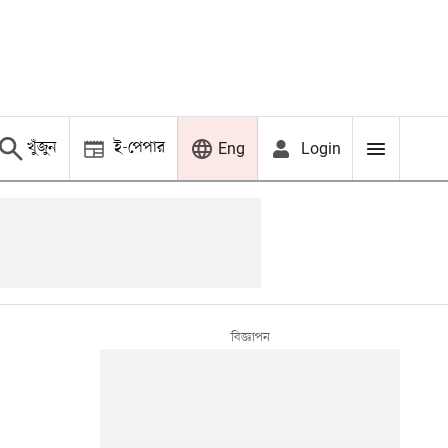
খুঁজুন
ই-পেপার
Login
Eng