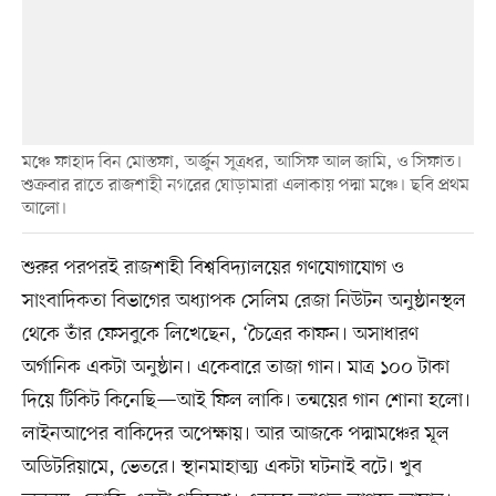
মঞ্চে ফাহাদ বিন মোস্তফা, অর্জুন সূত্রধর, আসিফ আল জামি, ও সিফাত।
শুক্রবার রাতে রাজশাহী নগরের ঘোড়ামারা এলাকায় পদ্মা মঞ্চে। ছবি প্রথম
আলো।
শুরুর পরপরই রাজশাহী বিশ্ববিদ্যালয়ের গণযোগাযোগ ও
সাংবাদিকতা বিভাগের অধ্যাপক সেলিম রেজা নিউটন অনুষ্ঠানস্থল
থেকে তাঁর ফেসবুকে লিখেছেন, ‘চৈত্রের কাফন। অসাধারণ
অর্গানিক একটা অনুষ্ঠান। একেবারে তাজা গান। মাত্র ১০০ টাকা
দিয়ে টিকিট কিনেছি—আই ফিল লাকি। তন্ময়ের গান শোনা হলো।
লাইনআপের বাকিদের অপেক্ষায়। আর আজকে পদ্মামঞ্চের মূল
অডিটরিয়ামে, ভেতরে। স্থানমাহাত্ম্য একটা ঘটনাই বটে। খুব