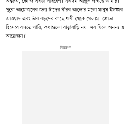
অন্তরঙ্গ, কোজি একটা পরিবেশ। একদম আপ্লুত লাগছে আমার।
পুরো আয়োজনের জন্য চাঁদের নীরব আলোর মতো মানুষ ইসফার
জাওয়াদ এবং তাঁর বন্ধুদের কাছে ঋণী থেকে গেলাম। শ্রোতা
হিসেবে বলতে পারি, কথাগুলো বাড়াবাড়ি নয়। সব মিলে অনন্য এ
আয়োজন।’