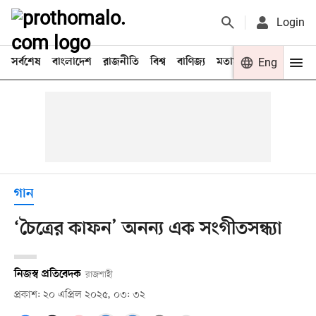
Login
সর্বশেষ
বাংলাদেশ
রাজনীতি
বিশ্ব
বাণিজ্য
মতামত
খেলা
Eng
বিনো
গান
‘চৈত্রের কাফন’ অনন্য এক সংগীতসন্ধ্যা
নিজস্ব প্রতিবেদক
রাজশাহী
প্রকাশ: ২০ এপ্রিল ২০২৫, ০৩: ৩২