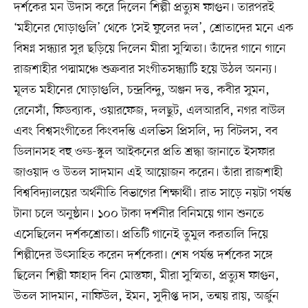
দর্শকের মন উদাস করে দিলেন শিল্পী প্রত্যুষ ফাগুন। তারপরই
‘মহীনের ঘোড়াগুলি’ থেকে ‘সেই ফুলের দল’, শ্রোতাদের মনে এক
বিষণ্ন সন্ধ্যার সুর ছড়িয়ে দিলেন মীরা সুস্মিতা। তাঁদের গানে গানে
রাজশাহীর পদ্মামঞ্চে শুক্রবার সংগীতসন্ধ্যাটি হয়ে উঠল অনন্য।
মূলত মহীনের ঘোড়াগুলি, চন্দ্রবিন্দু, অঞ্জন দত্ত, কবীর সুমন,
রেনেসাঁ, ফিডব্যাক, ওয়ারফেজ, দলছুট, এলআরবি, নগর বাউল
এবং বিশ্বসংগীতের কিংবদন্তি এলভিস প্রিসলি, দ্য বিটলস, বব
ডিলানসহ বহু ওল্ড-স্কুল আইকনের প্রতি শ্রদ্ধা জানাতে ইসফার
জাওয়াদ ও উতল সাদমান এই আয়োজন করেন। তাঁরা রাজশাহী
বিশ্ববিদ্যালয়ের অর্থনীতি বিভাগের শিক্ষার্থী। রাত সাড়ে নয়টা পর্যন্ত
টানা চলে অনুষ্ঠান। ১০০ টাকা দর্শনীর বিনিময়ে গান শুনতে
এসেছিলেন দর্শকশ্রোতা। প্রতিটি গানেই তুমুল করতালি দিয়ে
শিল্পীদের উৎসাহিত করেন দর্শকেরা। শেষ পর্যন্ত দর্শকের সঙ্গে
ছিলেন শিল্পী ফাহাদ বিন মোস্তফা, মীরা সুস্মিতা, প্রত্যুষ ফাগুন,
উতল সাদমান, নাফিউল, ইমন, সুদীপ্ত দাস, তন্ময় রায়, অর্জুন