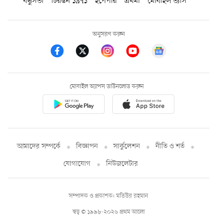
বন্ধুসভা
চিরন্তন ১৯৭১
ইপেপার
প্রথমা
মোবাইল ভ্যাস
অনুসরণ করুন
মোবাইল অ্যাপস ডাউনলোড করুন
আমাদের সম্পর্কে
বিজ্ঞাপন
সার্কুলেশন
নীতি ও শর্ত
যোগাযোগ
নিউজলেটার
সম্পাদক ও প্রকাশক: মতিউর রহমান
স্বত্ব © ১৯৯৮-২০২৬ প্রথম আলো