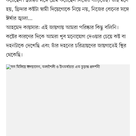
করেছেন। ট্রটস্কির সঙ্গে প্রেম করেছেন নিজের বাড়িতেই। তাই মনে
হয়, ফ্রিদার কষ্টটা স্বামী দিয়েগোকে নিয়ে নয়, নিজের বোনের সঙ্গে
ঈর্ষার জ্বালা...
আহমেদ কায়সার: এই জায়গায় আমরা পরিষ্কার কিছু বলিনি।
কষ্টের কারণের দিকে আমরা খুব মনোযোগ দেওয়ার চেয়ে কষ্ট বা
দহনটাকে দেখেছি এবং তাঁর দহনের চরিত্রায়ণের জায়গাতেই স্থির
থেকেছি।