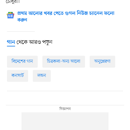
চৌধুরী।
প্রথম আলোর খবর পেতে গুগল নিউজ চ্যানেল ফলো
করুন
থেকে আরও পড়ুন
গান
বিদেশের গান
চিত্রকলা-অন্য আলো
অনুপ্রেরণা
কনসার্ট
লন্ডন