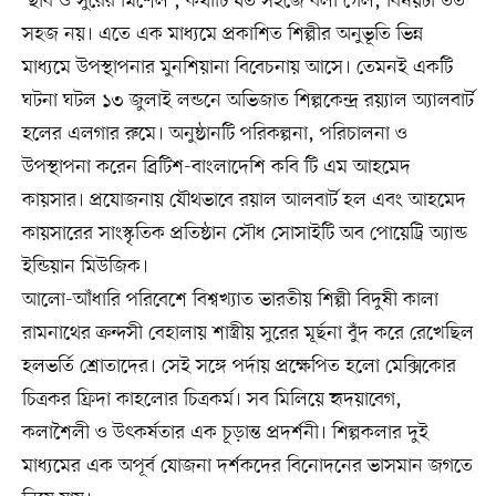
‘ছবি ও সুরের মিশেল’, কথাটি যত সহজে বলা গেল, বিষয়টা তত
সহজ নয়। এতে এক মাধ্যমে প্রকাশিত শিল্পীর অনুভূতি ভিন্ন
মাধ্যমে উপস্থাপনার মুনশিয়ানা বিবেচনায় আসে। তেমনই একটি
ঘটনা ঘটল ১৩ জুলাই লন্ডনে অভিজাত শিল্পকেন্দ্র রয়্যাল অ্যালবার্ট
হলের এলগার রুমে। অনুষ্ঠানটি পরিকল্পনা, পরিচালনা ও
উপস্থাপনা করেন ব্রিটিশ-বাংলাদেশি কবি টি এম আহমেদ
কায়সার। প্রযোজনায় যৌথভাবে রয়াল আলবার্ট হল এবং আহমেদ
কায়সারের সাংস্কৃতিক প্রতিষ্ঠান সৌধ সোসাইটি অব পোয়েট্রি অ্যান্ড
ইন্ডিয়ান মিউজিক।
আলো-আঁধারি পরিবেশে বিশ্বখ্যাত ভারতীয় শিল্পী বিদুষী কালা
রামনাথের ক্রন্দসী বেহালায় শাস্ত্রীয় সুরের মূর্ছনা বুঁদ করে রেখেছিল
হলভর্তি শ্রোতাদের। সেই সঙ্গে পর্দায় প্রক্ষেপিত হলো মেক্সিকোর
চিত্রকর ফ্রিদা কাহলোর চিত্রকর্ম। সব মিলিয়ে হৃদয়াবেগ,
কলাশৈলী ও উৎকর্ষতার এক চূড়ান্ত প্রদর্শনী। শিল্পকলার দুই
মাধ্যমের এক অপূর্ব যোজনা দর্শকদের বিনোদনের ভাসমান জগতে