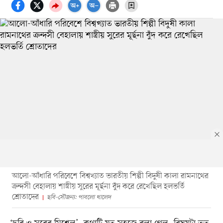
আলো-আঁধারি পরিবেশে বিশ্বখ্যাত ভারতীয় শিল্পী বিদুষী কালা রামনাথের
ক্রন্দসী বেহালায় শাস্ত্রীয় সুরের মূর্ছনা বুঁদ করে রেখেছিল হলভর্তি
শ্রোতাদের
ছবি-সৌজন্য: পাবলো খালেদ