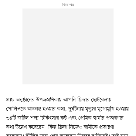
প্রশ্ন: অনুষ্ঠানের উপক্রমণিকায় আপনি ফ্রিদার ছোটবেলায়
পোলিওতে আক্রান্ত হওয়ার কথা, দুর্ঘটনায় মৃত্যুর মুখোমুখি হওয়ায়
৩৪টি জটিল শল্য চিকিৎসার কষ্ট এবং প্রেমিক স্বামীর প্রতারণার
কথা উল্লেখ করেছেন। কিন্তু ফ্রিদা নিজেও স্বামীকে প্রতারণা