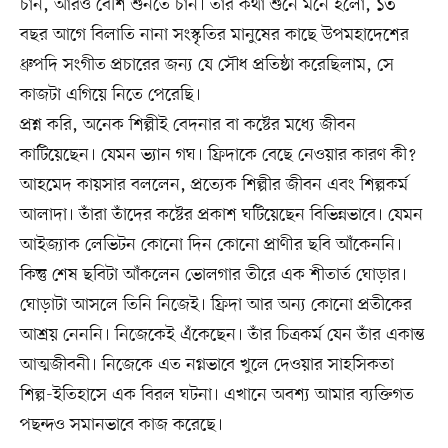
চান, আরও বেশি শুনতে চান। তাঁর কথা শুনে মনে হলো, ১৩
বছর আগে বিলাতি নানা সংস্কৃতির মানুষের কাছে উপমহাদেশের
ধ্রুপদি সংগীত প্রচারের জন্য যে সৌধ প্রতিষ্ঠা করেছিলাম, সে
কাজটা এগিয়ে নিতে পেরেছি।
প্রশ্ন করি, অনেক শিল্পীই বেদনার বা কষ্টের মধ্যে জীবন
কাটিয়েছেন। যেমন ভ্যান গঘ। ফ্রিদাকে বেছে নেওয়ার কারণ কী?
আহমেদ কায়সার বললেন, প্রত্যেক শিল্পীর জীবন এবং শিল্পকর্ম
আলাদা। তাঁরা তাঁদের কষ্টের প্রকাশ ঘটিয়েছেন বিভিন্নভাবে। যেমন
আইজ্যাক লেভিটন কোনো দিন কোনো প্রাণীর ছবি আঁকেননি।
কিন্তু শেষ ছবিটা আঁকলেন ভোলগার তীরে এক শীতার্ত ঘোড়ার।
ঘোড়াটা আসলে তিনি নিজেই। ফ্রিদা আর অন্য কোনো প্রতীকের
আশ্রয় নেননি। নিজেকেই এঁকেছেন। তাঁর চিত্রকর্ম যেন তাঁর একান্ত
আত্মজীবনী। নিজেকে এত নগ্নভাবে খুলে দেওয়ার সাহসিকতা
শিল্প-ইতিহাসে এক বিরল ঘটনা। এখানে অবশ্য আমার ব্যক্তিগত
পছন্দও সমানভাবে কাজ করেছে।