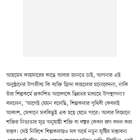
আহমেদ কায়সারের কাছে আবার জানতে চাই, আপনার এই
অনুষ্ঠানের উপজীব্য কি ব্যক্তি ফ্রিদা কাহলোর মনোবেদনা, নাকি
তাঁর শিল্পকর্মে প্রকাশিত আবেগকে ভিন্নতর মাধ্যমে উপস্থাপনা?
বললেন, ‘আগেই যেমন বলেছি, শিল্পকলার পৃথিবী কেবলই
আকাশ, সেখানে সবকিছুই এক হয়ে যেতে পারে। আবার বিজ্ঞানে
শক্তির নিত্যতার সূত্র অনুযায়ী শক্তি বা বস্তুর কেবল রূপ বদল করা
সম্ভব। সেই নিরিখে শিল্পকলায়ও সব অর্থে নতুন সৃষ্টির সম্ভাবনা