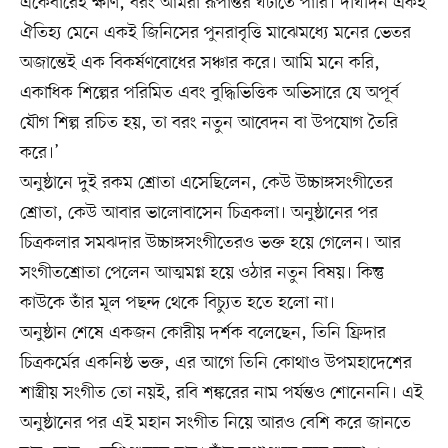
একেবারেই ক্ষীণ, বরং আমরা রূপান্তর ঘটাতে পারি। দীর্ঘদিন একই
ঐতিহ্য মেনে একই জিনিসের পুনরাবৃত্তি মাঝেমধ্যে মনের ভেতর
অজান্তেই এক বিকর্ষণবোধের সঞ্চার করে। আমি মনে করি,
একাধিক শিল্পের পরিমিত এবং বুদ্ধিভিত্তিক অভিসারে যে অপূর্ব
যৌগ শিল্প রচিত হয়, তা বরং নতুন আবেদন বা উপযোগ তৈরি
করে।’
অনুষ্ঠানে দুই রকম শ্রোতা এসেছিলেন, কেউ উচ্চাঙ্গসংগীতের
শ্রোতা, কেউ আবার ভালোবাসেন চিত্রকলা। অনুষ্ঠানের পর
চিত্রকলার সমঝদার উচ্চাঙ্গসংগীতেরও ভক্ত হয়ে গেলেন। আর
সংগীতশ্রোতা পেলেন আত্মমগ্ন হয়ে ওঠার নতুন বিষয়। কিন্তু
কাউকে তাঁর মূল পছন্দ থেকে বিচ্যুত হতে হলো না।
অনুষ্ঠান শেষে একজন কোরীয় দর্শক বলেছেন, তিনি ফ্রিদার
চিত্রকর্মের একনিষ্ঠ ভক্ত, এর আগে তিনি কোথাও উপমহাদেশের
শাস্ত্রীয় সংগীত তো নয়ই, রবি শঙ্করের নাম পর্যন্তও শোনেননি। এই
অনুষ্ঠানের পর এই মহান সংগীত নিয়ে আরও বেশি করে জানতে