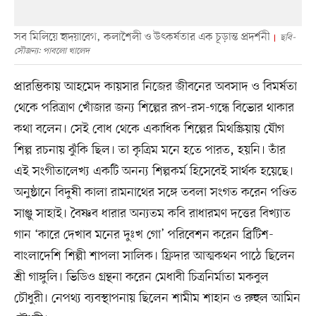
সব মিলিয়ে হৃদয়াবেগ, কলাশৈলী ও উৎকর্ষতার এক চূড়ান্ত প্রদর্শনী
ছবি-
সৌজন্য: পাবলো খালেদ
প্রারম্ভিকায় আহমেদ কায়সার নিজের জীবনের অবসাদ ও বিমর্ষতা
থেকে পরিত্রাণ খোঁজার জন্য শিল্পের রূপ-রস-গন্ধে বিভোর থাকার
কথা বলেন। সেই বোধ থেকে একাধিক শিল্পের মিথস্ক্রিয়ায় যৌগ
শিল্প রচনায় ঝুঁকি ছিল। তা কৃত্রিম মনে হতে পারত, হয়নি। তাঁর
এই সংগীতালেখ্য একটি অনন্য শিল্পকর্ম হিসেবেই সার্থক হয়েছে।
অনুষ্ঠানে বিদুষী কালা রামনাথের সঙ্গে তবলা সংগত করেন পণ্ডিত
সাঞ্জু সাহাই। বৈষ্ণব ধারার অন্যতম কবি রাধারমণ দত্তের বিখ্যাত
গান ‘কারে দেখাব মনের দুঃখ গো’ পরিবেশন করেন ব্রিটিশ-
বাংলাদেশি শিল্পী শাপলা সালিক। ফ্রিদার আত্মকথন পাঠে ছিলেন
শ্রী গাঙ্গুলি। ভিডিও গ্রন্থনা করেন মেধাবী চিত্রনির্মাতা মকবুল
চৌধুরী। নেপথ্য ব্যবস্থাপনায় ছিলেন শামীম শাহান ও রুহুল আমিন