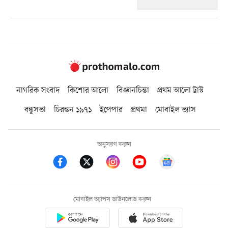
নাগরিক সংবাদ
কিশোর আলো
বিজ্ঞানচিন্তা
প্রথম আলো ট্রাস্ট
বন্ধুসভা
চিরন্তন ১৯৭১
ইপেপার
প্রথমা
মোবাইল ভ্যাস
অনুসরণ করুন
মোবাইল অ্যাপস ডাউনলোড করুন