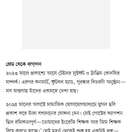
প্রেম থেকে বাগ্‌দান
২০২৩ সালে প্রকাশ্যে আসে টেইলর সুইফট ও ট্রাভিস কেলসির
সম্পর্ক। এরপর কনসার্ট, ফুটবল ম্যাচ, পুরস্কার বিতরণী অনুষ্ঠান—
সব জায়গায় তাঁদের একসঙ্গে দেখা যায়।
২০২৫ সালের আগস্টে সামাজিক যোগাযোগমাধ্যমে যুগল ছবি
প্রকাশ করে তাঁরা বাগ্‌দানের ঘোষণা দেন। সেই পোস্টের ক্যাপশন
ছিল রসিকতাপূর্ণ—‘তোমাদের ইংরেজি শিক্ষক আর জিম শিক্ষক
বিয়ে করতে যাচ্ছে।’ সেই মুহূর্ত থেকেই শুরু হয় একটাই প্রশ্ন—