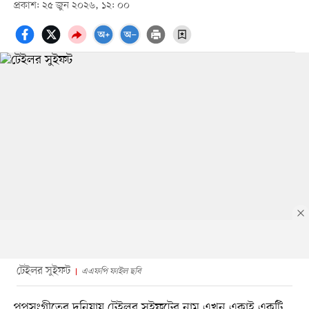
প্রকাশ: ২৫ জুন ২০২৬, ১২: ০০
টেইলর সুইফট
এএফপি ফাইল ছবি
পপসংগীতের দুনিয়ায় টেইলর সুইফটের নাম এখন একাই একটি