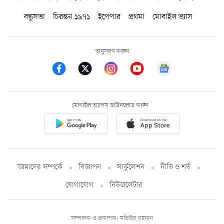
বন্ধুসভা
চিরন্তন ১৯৭১
ইপেপার
প্রথমা
মোবাইল ভ্যাস
অনুসরণ করুন
মোবাইল অ্যাপস ডাউনলোড করুন
আমাদের সম্পর্কে
বিজ্ঞাপন
সার্কুলেশন
নীতি ও শর্ত
যোগাযোগ
নিউজলেটার
সম্পাদক ও প্রকাশক: মতিউর রহমান