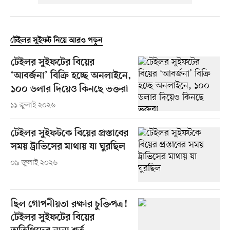
টেইলর সুইফট নিয়ে আরও পড়ুন
টেইলর সুইফটের বিয়ের
‘আবর্জনা’ বিক্রি হচ্ছে অনলাইনে,
১০০ ডলার দিয়েও কিনছে ভক্তরা
১১ জুলাই ২০২৬
টেইলর সুইফটকে বিয়ের প্রস্তাবের
সময় ট্রাভিসের মাথায় যা ঘুরছিল
০৯ জুলাই ২০২৬
ছিল গোপনীয়তা রক্ষার চুক্তিপত্র!
টেইলর সুইফটের বিয়ের