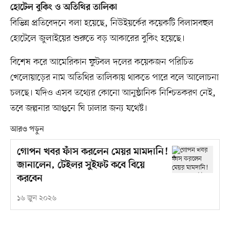
হোটেল বুকিং ও অতিথির তালিকা
বিভিন্ন প্রতিবেদনে বলা হয়েছে, নিউইয়র্কের কয়েকটি বিলাসবহুল
হোটেলে জুলাইয়ের শুরুতে বড় আকারের বুকিং হয়েছে।
বিশেষ করে আমেরিকান ফুটবল দলের কয়েকজন পরিচিত
খেলোয়াড়ের নাম অতিথির তালিকায় থাকতে পারে বলে আলোচনা
চলছে। যদিও এসব তথ্যের কোনো আনুষ্ঠানিক নিশ্চিতকরণ নেই,
তবে জল্পনার আগুনে ঘি ঢালার জন্য যথেষ্ট।
আরও পড়ুন
গোপন খবর ফাঁস করলেন মেয়র মামদানি!
জানালেন, টেইলর সুইফট কবে বিয়ে
করবেন
১৬ জুন ২০২৬