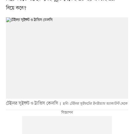
বিয়ে কবে?
টেইলর সুইফট ও ট্রাভিস কেলসি
ছবি: টেইলর সুইফটের ইনস্টাগ্রাম অ্যাকাউন্ট থেকে