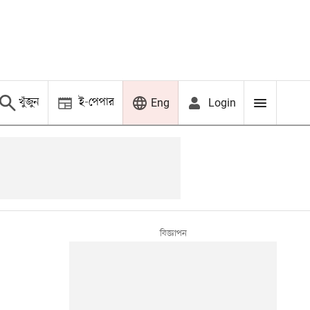
খুঁজুন
ই-পেপার
Login
Eng