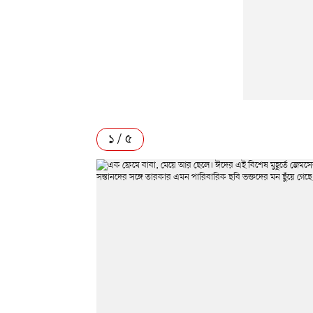
১ / ৫