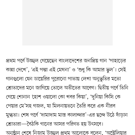
প্রথম পর্বে উজ্জ্বল গেয়েছেন বাংলাদেশের জনপ্রিয় গান ‘পাহাড়ের
কান্না দেখে’, ‘এই পদ্মা এই মেঘনা’ ও ‘শুধু কি আমার ভুল’। সেই
গানগুলো যেন ডায়েরির পুরোনো পাতায় লেখা অনুভূতির মতো
শ্রোতাদের মনে জাগিয়ে তোলে অতীতের আবেগ। দ্বিতীয় পর্বে তিনি
গেয়ে শোনান ‘হোশ ওয়ালো কো খবর কিয়া’, ‘দুনিয়া কিসি কে
পেয়ার মে’সহ গজল, যা মিলনায়তনে তৈরি করে এক নীরব
মুগ্ধতা। শেষ পর্বে ‘দামাদাম মাস্ত কালান্দার’-এর ছন্দে উঠে দাঁড়ান
শ্রোতারা—বৈঠকি গানের আসর পরিণত হয় উৎসবে।
অনুষ্ঠান শেষে নিজাম উজ্জ্বল প্রথম আলোকে বলেন, ‘অস্ট্রেলিয়ার