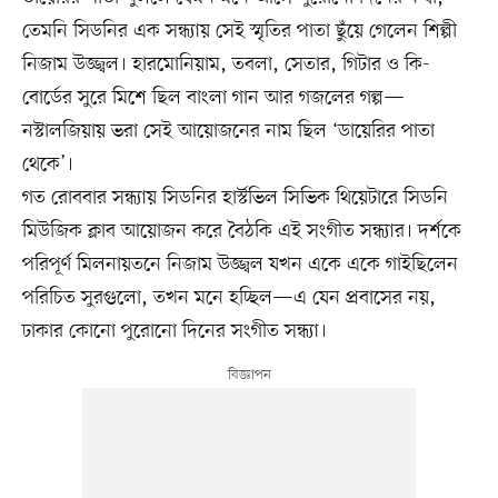
তেমনি সিডনির এক সন্ধ্যায় সেই স্মৃতির পাতা ছুঁয়ে গেলেন শিল্পী
নিজাম উজ্জ্বল। হারমোনিয়াম, তবলা, সেতার, গিটার ও কি-
বোর্ডের সুরে মিশে ছিল বাংলা গান আর গজলের গল্প—
নস্টালজিয়ায় ভরা সেই আয়োজনের নাম ছিল ‘ডায়েরির পাতা
থেকে’।
গত রোববার সন্ধ্যায় সিডনির হার্স্টভিল সিভিক থিয়েটারে সিডনি
মিউজিক ক্লাব আয়োজন করে বৈঠকি এই সংগীত সন্ধ্যার। দর্শকে
পরিপূর্ণ মিলনায়তনে নিজাম উজ্জ্বল যখন একে একে গাইছিলেন
পরিচিত সুরগুলো, তখন মনে হচ্ছিল—এ যেন প্রবাসের নয়,
ঢাকার কোনো পুরোনো দিনের সংগীত সন্ধ্যা।