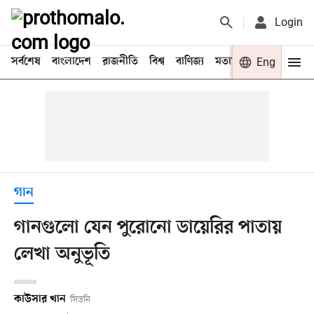
Login
সর্বশেষ
বাংলাদেশ
রাজনীতি
বিশ্ব
বাণিজ্য
মতামত
খেলা
Eng
বিনো
গান
গানগুলো যেন পুরোনো ডায়েরির পাতায়
লেখা অনুভূতি
কাউসার খান
সিডনি