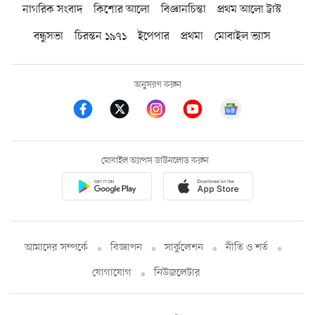
নাগরিক সংবাদ
কিশোর আলো
বিজ্ঞানচিন্তা
প্রথম আলো ট্রাস্ট
বন্ধুসভা
চিরন্তন ১৯৭১
ইপেপার
প্রথমা
মোবাইল ভ্যাস
অনুসরণ করুন
মোবাইল অ্যাপস ডাউনলোড করুন
আমাদের সম্পর্কে
বিজ্ঞাপন
সার্কুলেশন
নীতি ও শর্ত
যোগাযোগ
নিউজলেটার