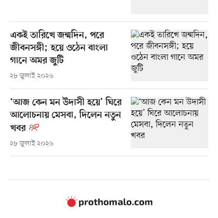
একই তারিখে জন্মদিন, পরে
জীবনসঙ্গী; হয়ে ওঠেন বাংলা
গানে অমর জুটি
২৮ জুলাই ২০২৬
‘আজ কেন মন উদাসী হয়ে’ ঘিরে
আলোচনায় মেসবা, দিলেন নতুন
খবর
২৮ জুলাই ২০২৬