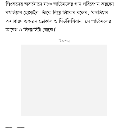
লিংকনের অবর্তমানে মঞ্চে আর্টসেলের গান পরিবেশন করবেন
বখতিয়ার হোসাইন। তাঁকে নিয়ে লিংকন বলেন, ‘বখতিয়ার
অসাধারণ একজন ভোকাল ও মিউজিশিয়ান। সে আর্টসেলের
আবেগ ও লিগ্যাসিটা বোঝে।’