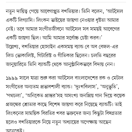
নতুন দায়িত্ব পেয়ে আবেগাপ্লুত বখতিয়ার। তিনি বলেন, ‘আর্টসেল
একটি লিগ্যাসি। লিংকন ভাইয়ের জায়গা নেওয়ার ধৃষ্টতা আমার
নেই। তবে আমার সংগীতজীবনে আর্টসেল সব সময়ই আবেগের
একটি জায়গা ছিল। আমি আমার সর্বোচ্চ চেষ্টা করব।’
উল্লেখ্য, বখতিয়ার হোসাইন একসময় ব্যান্ড বে অব বেঙ্গল-এর
লিড ভোকালিস্ট, গিটারিস্ট ও গীতিকার ছিলেন। চলতি বছরের
জানুয়ারিতে তিনি ব্যান্ডটি থেকে আনুষ্ঠানিকভাবে বিদায় নেন।
১৯৯৯ সালে যাত্রা শুরু করা আর্টসেল বাংলাদেশের রক ও মেটাল
সংগীতের অন্যতম প্রভাবশালী ব্যান্ড। ‘দুঃখবিলাস’, ‘অনুভূতি’,
‘পথচলা’, ‘অনিকেত প্রান্তর’সহ অসংখ্য জনপ্রিয় গান দিয়ে কয়েক
প্রজন্মের শ্রোতার কাছে বিশেষ জায়গা করে নিয়েছে ব্যান্ডটি। তাই
লিংকনের সাময়িক বিরতির খবর ভক্তদের জন্য কিছুটা বিষণ্নতার
হলেও বখতিয়ারকে নিয়ে নতুন অধ্যায়ের অপেক্ষায় আছেন
অনেকেই।