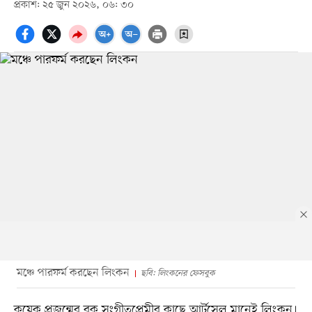
প্রকাশ: ২৫ জুন ২০২৬, ০৬: ৩০
মঞ্চে পারফর্ম করছেন লিংকন
ছবি: লিংকনের ফেসবুক
কয়েক প্রজন্মের রক সংগীতপ্রেমীর কাছে আর্টসেল মানেই লিংকন।