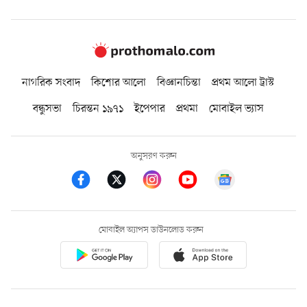
নাগরিক সংবাদ
কিশোর আলো
বিজ্ঞানচিন্তা
প্রথম আলো ট্রাস্ট
বন্ধুসভা
চিরন্তন ১৯৭১
ইপেপার
প্রথমা
মোবাইল ভ্যাস
অনুসরণ করুন
মোবাইল অ্যাপস ডাউনলোড করুন